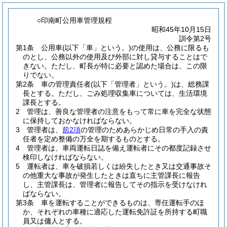
○印南町公用車管理規程
昭和45年10月15日
訓令第2号
第1条
公用車
(以下「車」という。)
の使用は、公務に限るも
のとし、公務以外の使用及び外部に対し貸与することはで
きない。
ただし、町長が特に必要と認めた場合は、この限
りでない。
第2条
車の管理責任者
(以下「管理者」という。)
は、総務課
長とする。
ただし、ごみ処理収集車については、生活環境
課長とする。
2
管理は、善良な管理者の注意をもって常に車を完全な状態
に保持しておかなければならない。
3
管理者は、
前2項
の管理のためあらかじめ日常の手入の責
任者を定め整備の万全を期するものとする。
4
管理者は、車両運転日誌を備え運転者にその都度記録させ
検印しなければならない。
5
運転者は、車を破損若しくは紛失したとき又は交通事故そ
の他重大な事故が発生したときは直ちに主管課長に報告
し、主管課長は、管理者に報告してその指示を受けなけれ
ばならない。
第3条
車を運転することができるものは、専任運転手のほ
か、それぞれの車種に適応した運転免許証を所持する町職
員又は傭人とする。