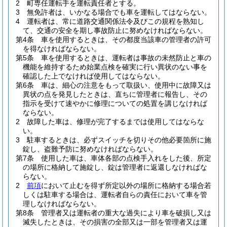
2
町専任運転手を運転責任者とする。
3
無免許者は、いかなる場合でも車を運転してはならない。
4
運転者は、常に道路交通関係法令及びこの規程を熟知し
て、交通の安全を期し事故防止に努めなければならない。
第4条
車を使用するときは、その都度当該車の管理者の許可
を得なければならない。
第5条
車を使用するときは、運転者は事故の未然防止と車の
機能を維持するため始業点検を確実に行い異状のない事を
確認した上でなければ使用してはならない。
第6条
車は、細心の注意をもって取扱い、使用中に故障又は
異状の点を発見したときは、直ちに管理者に報告し、その
指示を受けて速やかに修理についての処置を講じなければ
ならない。
2
故障した車は、修理が完了するまでは使用してはならな
い。
3
駐車するときは、必ずスイッチを切りその他必要箇所に施
錠し、盗難予防に努めなければならない。
第7条
使用した車は、車体各部の点検手入れをした後、所定
の場所に格納して施錠し、錠は管理者に返還しなければな
らない。
2
前項
において止むを得ず所定以外の場所に格納する場合若
しくは駐車する場合は、運転者自らの責任において車を管
理しなければならない。
第8条
管理者又は運転者の重大な過失により車を破損し又は
滅失したときは、その損害の全部又は一部を管理者又は運