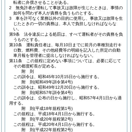
転者に弁償させることがある。
2
無免許者が運転して事故又は故障が生じたときは、事情の
如何を問わず本人が責務を負うものとする。
3
車を許可なく業務以外の目的に使用し、事故又は故障を生
じたときの一切の責務は、本人で負担しなければならな
い。
第9条
法令違反による処罰は、すべて運転者がその責務を負
うものとする。
第10条
運転責任者は、毎月10日までに前月の車種別走行キ
ロ数、燃料費、その他経費等の明細を記入した所定の自動
車月報を管理者に提出しなければならない。
第11条
この規程に定めない事項については、必要に応じて
その都度町長が定める。
附
則
この訓令は、昭和45年10月15日から施行する。
附
則
(昭和49年
訓令第4号)
この訓令は、昭和49年12月20日から施行する。
附
則
(昭和57年
訓令第4号)
この訓令は、公布の日から施行し、昭和57年4月1日から適
用する。
附
則
(平成18年
規程第1号)
この規程は、平成18年4月1日から施行する。
附
則
(平成20年
規程第2号)
この規程は、平成20年4月1日から施行する。
附
則
(平成22年
規程第2号)