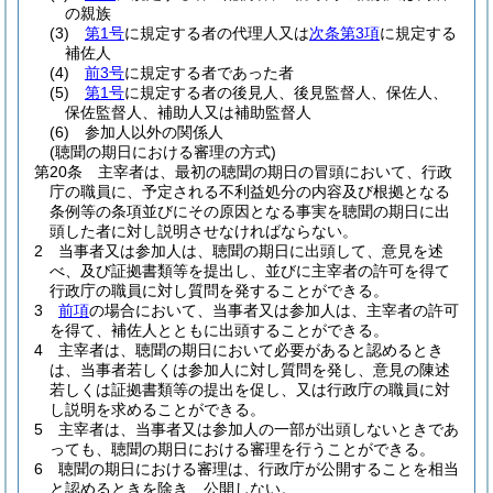
の親族
(3)
第1号
に規定する者の代理人又は
次条第3項
に規定する
補佐人
(4)
前3号
に規定する者であった者
(5)
第1号
に規定する者の後見人、後見監督人、保佐人、
保佐監督人、補助人又は補助監督人
(6)
参加人以外の関係人
(聴聞の期日における審理の方式)
第20条
主宰者は、最初の聴聞の期日の冒頭において、行政
庁の職員に、予定される不利益処分の内容及び根拠となる
条例等の条項並びにその原因となる事実を聴聞の期日に出
頭した者に対し説明させなければならない。
2
当事者又は参加人は、聴聞の期日に出頭して、意見を述
べ、及び証拠書類等を提出し、並びに主宰者の許可を得て
行政庁の職員に対し質問を発することができる。
3
前項
の場合において、当事者又は参加人は、主宰者の許可
を得て、補佐人とともに出頭することができる。
4
主宰者は、聴聞の期日において必要があると認めるとき
は、当事者若しくは参加人に対し質問を発し、意見の陳述
若しくは証拠書類等の提出を促し、又は行政庁の職員に対
し説明を求めることができる。
5
主宰者は、当事者又は参加人の一部が出頭しないときであ
っても、聴聞の期日における審理を行うことができる。
6
聴聞の期日における審理は、行政庁が公開することを相当
と認めるときを除き、公開しない。