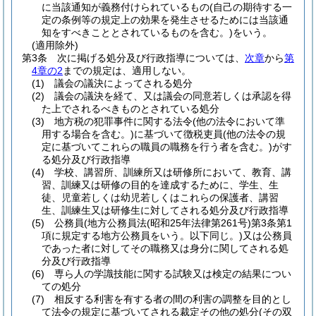
に当該通知が義務付けられているもの
(自己の期待する一
定の条例等の規定上の効果を発生させるためには当該通
知をすべきこととされているものを含む。)
をいう。
(適用除外)
第3条
次に掲げる処分及び行政指導については、
次章
から
第
4章の2
までの規定は、適用しない。
(1)
議会の議決によってされる処分
(2)
議会の議決を経て、又は議会の同意若しくは承認を得
た上でされるべきものとされている処分
(3)
地方税の犯罪事件に関する法令
(他の法令において準
用する場合を含む。)
に基づいて徴税吏員
(他の法令の規
定に基づいてこれらの職員の職務を行う者を含む。)
がす
る処分及び行政指導
(4)
学校、講習所、訓練所又は研修所において、教育、講
習、訓練又は研修の目的を達成するために、学生、生
徒、児童若しくは幼児若しくはこれらの保護者、講習
生、訓練生又は研修生に対してされる処分及び行政指導
(5)
公務員
(地方公務員法
(昭和25年法律第261号)
第3条第1
項に規定する地方公務員をいう。以下同じ。)
又は公務員
であった者に対してその職務又は身分に関してされる処
分及び行政指導
(6)
専ら人の学識技能に関する試験又は検定の結果につい
ての処分
(7)
相反する利害を有する者の間の利害の調整を目的とし
て法令の規定に基づいてされる裁定その他の処分
(その双