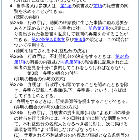
に行政庁に提出しなければならない。
4
当事者又は参加人は、
第1項
の調書及び
前項
の報告書の閲
覧を求めることができる。
(聴聞の再開)
第25条
行政庁は、聴聞の終結後に生じた事情に鑑み必要が
あると認めるときは、主宰者に対し、
前条第3項
の規定によ
り提出された報告書を返戻して聴聞の再開を命ずることが
できる。
第22条第2項本文
及び
第3項
の規定は、この場合に
ついて準用する。
(聴聞を経てされる不利益処分の決定)
第26条
行政庁は、不利益処分の決定をするときは、
第24条
第1項
の調書の内容及び
同条第3項
の報告書に記載された主
宰者の意見を十分に参酌してこれをしなければならない。
第3節
弁明の機会の付与
(弁明の機会の付与の方式)
第27条
弁明は、行政庁が口頭ですることを認めたときを除
き、弁明を記載した書面
(以下「弁明書」という。)
を提出
してするものとする。
2
弁明をするときは、証拠書類等を提出することができる。
(弁明の機会の付与の通知の方式)
第28条
行政庁は、弁明書の提出期限
(口頭による弁明の機会
の付与を行う場合には、その日時)
までに相当な期間をおい
て、不利益処分の名宛人となるべき者に対し、次に掲げる
事項を書面により通知しなければならない。
(1)
予定される不利益処分の内容及び根拠となる条例等の