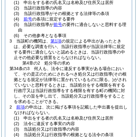
(1)
申出をする者の氏名又は名称及び住所又は居所
(2)
当該行政指導の内容
(3)
当該行政指導がその根拠とする法律等の条項
(4)
前号
の条項に規定する要件
(5)
当該行政指導が
前号
の要件に適合しないと思料する理
由
(6)
その他参考となる事項
3
当該町の機関は、
第1項
の規定による申出があったとき
は、必要な調査を行い、当該行政指導が当該法律等に規定
する要件に適合しないと認めるときは、当該行政指導の中
止その他必要な措置をとらなければならない。
第4章の2
処分等の求め
第34条の3
何人も、法令に違反する事実がある場合におい
て、その是正のためにされるべき処分又は行政指導
(その根
拠となる規定が法律等に置かれているものに限る。)
がされ
ていないと思料するときは、当該処分をする権限を有する
行政庁又は当該行政指導をする権限を有する町の機関に対
し、その旨を申し出て、当該処分又は行政指導をすること
を求めることができる。
2
前項
の申出は、次に掲げる事項を記載した申出書を提出し
なければならない。
(1)
申出をする者の氏名又は名称及び住所又は居所
(2)
法令に違反する事実の内容
(3)
当該処分又は行政指導の内容
(4)
当該処分又は行政指導の根拠となる法令の条項