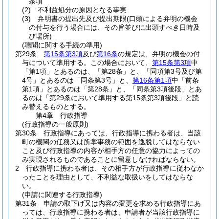
条項
(2)
不利益処分の原因となる事実
(3)
弁明書の提出先及び提出期限
(口頭による弁明の機会
の付与を行う場合には、その旨並びに出頭すべき日時及
び場所)
(聴聞に関する手続の準用)
第29条
第15条第3項
及び
第16条
の規定は、弁明の機会の付
与について準用する。
この場合において、
第15条第3項
中
「第1項」とあるのは、「第28条」と、「同項第3号及び第
4号」とあるのは「同条第3号」と、
第16条第1項
中「前条
第1項」とあるのは「第28条」と、「同条第3項後段」とあ
るのは「第29条において準用する第15条第3項後段」と読
み替えるものとする。
第4章
行政指導
(行政指導の一般原則)
第30条
行政指導にあっては、行政指導に携わる者は、当該
町の機関の任務又は所掌事務の範囲を逸脱してはならない
こと及び行政指導の内容が相手方の任意の協力によっての
み実現されるものであることに留意しなければならない。
2
行政指導に携わる者は、その相手方が行政指導に従わなか
ったことを理由として、不利益な取扱いをしてはならな
い。
(申請に関連する行政指導)
第31条
申請の取下げ又は内容の変更を求める行政指導にあ
っては、行政指導に携わる者は、申請者が当該行政指導に