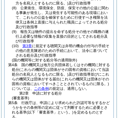
方を名宛人とするものに限る。)
及び行政指導
(8)
公衆衛生、環境保全、防疫、保安その他の公益に関わ
る事象が発生し、又は発生する可能性のある現場におい
て、これらの公益を確保するために行使すべき権限を法
律又は条例上直接に与えられた職員によってされる処分
及び行政指導
(9)
報告又は物件の提出を命ずる処分その他その職務の遂
行上必要な情報の収集を直接の目的としてされる処分及
び行政指導
(10)
第3章
に規定する聴聞又は弁明の機会の付与の手続そ
の他の意見陳述のための手続において、法令に基づいて
される処分及び行政指導
(国の機関等に対する処分等の適用除外)
第4条
国の機関又は地方公共団体若しくはその機関に対する
処分
(これらの機関又は団体がその固有の資格において当該
処分の名宛人となるものに限る。)
及び行政指導並びにこれ
らの機関又は団体がする届出
(これらの機関又は団体がその
固有の資格においてすべきこととされているものに限る。)
については、
この条例
の規定は、適用しない。
第2章
申請に対する処分
(審査基準)
第5条
行政庁は、申請により求められた許認可等をするかど
うかをその条例等の定めに従って判断するために必要とさ
れる基準
(以下「審査基準」という。)
を定めるものとす
る。