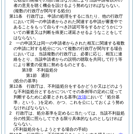
公聴会の開催その他の適当な方法により当該申請者以外の
者の意見を聴く機会を設けるよう努めなければならない。
(複数の行政庁が関与する処分)
第11条
行政庁は、申請の処理をするに当たり、他の行政庁
において同一の申請者からされた関連する申請が審査中で
あることをもって自らすべき許認可等をするかどうかにつ
いての審査又は判断を殊更に遅延させるようなことをして
はならない。
2
一の申請又は同一の申請者からされた相互に関連する複数
の申請に対する処分について複数の行政庁が関与する場合
においては、当該複数の行政庁は、必要に応じ、相互に連
絡をとり、当該申請者からの説明の聴取を共同して行う等
により審査の促進に努めるものとする。
第3章
不利益処分
第1節
通則
(処分の基準)
第12条
行政庁は、不利益処分をするかどうか又はどのよう
な不利益処分とするかについてその条例等の定めに従って
判断するために必要とされる基準
(
次項
において「処分基
準」という。)
を定め、かつ、これを公にしておくよう努め
なければならない。
2
行政庁は、処分基準を定めるに当たっては、当該不利益処
分の性質に照らしてできる限り具体的なものとしなければ
ならない。
(不利益処分をしようとする場合の手続)