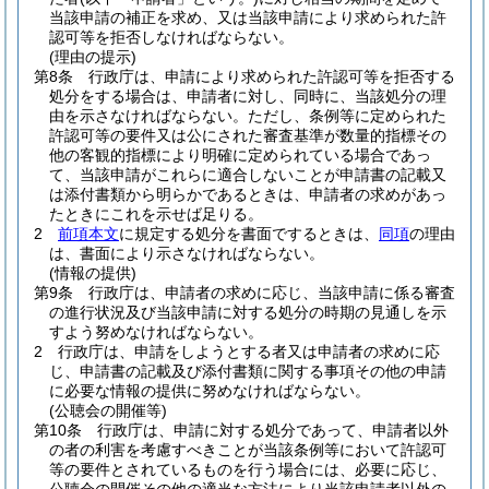
当該申請の補正を求め、又は当該申請により求められた許
認可等を拒否しなければならない。
(理由の提示)
第8条
行政庁は、申請により求められた許認可等を拒否する
処分をする場合は、申請者に対し、同時に、当該処分の理
由を示さなければならない。
ただし、条例等に定められた
許認可等の要件又は公にされた審査基準が数量的指標その
他の客観的指標により明確に定められている場合であっ
て、当該申請がこれらに適合しないことが申請書の記載又
は添付書類から明らかであるときは、申請者の求めがあっ
たときにこれを示せば足りる。
2
前項本文
に規定する処分を書面でするときは、
同項
の理由
は、書面により示さなければならない。
(情報の提供)
第9条
行政庁は、申請者の求めに応じ、当該申請に係る審査
の進行状況及び当該申請に対する処分の時期の見通しを示
すよう努めなければならない。
2
行政庁は、申請をしようとする者又は申請者の求めに応
じ、申請書の記載及び添付書類に関する事項その他の申請
に必要な情報の提供に努めなければならない。
(公聴会の開催等)
第10条
行政庁は、申請に対する処分であって、申請者以外
の者の利害を考慮すべきことが当該条例等において許認可
等の要件とされているものを行う場合には、必要に応じ、