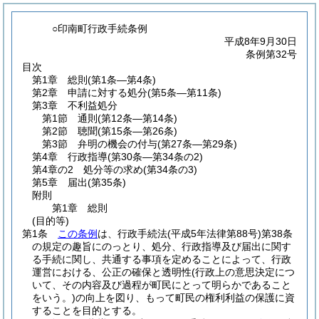
○印南町行政手続条例
平成8年9月30日
条例第32号
目次
第1章
総則
(第1条―第4条)
第2章
申請に対する処分
(第5条―第11条)
第3章
不利益処分
第1節
通則
(第12条―第14条)
第2節
聴聞
(第15条―第26条)
第3節
弁明の機会の付与
(第27条―第29条)
第4章
行政指導
(第30条―第34条の2)
第4章の2
処分等の求め
(第34条の3)
第5章
届出
(第35条)
附則
第1章
総則
(目的等)
第1条
この条例
は、行政手続法
(平成5年法律第88号)
第38条
の規定の趣旨にのっとり、処分、行政指導及び届出に関す
る手続に関し、共通する事項を定めることによって、行政
運営における、公正の確保と透明性
(行政上の意思決定につ
いて、その内容及び過程が町民にとって明らかであること
をいう。)
の向上を図り、もって町民の権利利益の保護に資
することを目的とする。