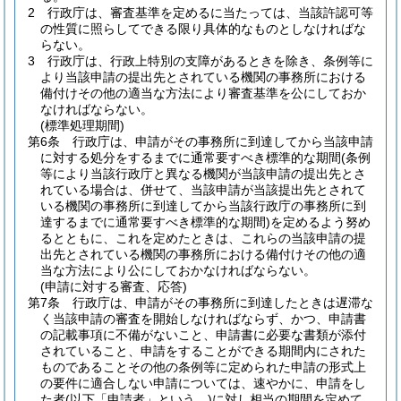
2
行政庁は、審査基準を定めるに当たっては、当該許認可等
の性質に照らしてできる限り具体的なものとしなければな
らない。
3
行政庁は、行政上特別の支障があるときを除き、条例等に
より当該申請の提出先とされている機関の事務所における
備付けその他の適当な方法により審査基準を公にしておか
なければならない。
(標準処理期間)
第6条
行政庁は、申請がその事務所に到達してから当該申請
に対する処分をするまでに通常要すべき標準的な期間
(条例
等により当該行政庁と異なる機関が当該申請の提出先とさ
れている場合は、併せて、当該申請が当該提出先とされて
いる機関の事務所に到達してから当該行政庁の事務所に到
達するまでに通常要すべき標準的な期間)
を定めるよう努め
るとともに、これを定めたときは、これらの当該申請の提
出先とされている機関の事務所における備付けその他の適
当な方法により公にしておかなければならない。
(申請に対する審査、応答)
第7条
行政庁は、申請がその事務所に到達したときは遅滞な
く当該申請の審査を開始しなければならず、かつ、申請書
の記載事項に不備がないこと、申請書に必要な書類が添付
されていること、申請をすることができる期間内にされた
ものであることその他の条例等に定められた申請の形式上
の要件に適合しない申請については、速やかに、申請をし
た者
(以下「申請者」という。)
に対し相当の期間を定めて