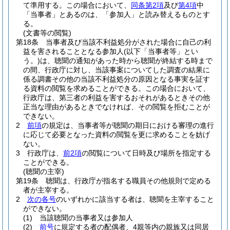
て準用する。
この場合において、
同条第2項
及び
第4項
中
「当事者」とあるのは、「参加人」と読み替えるものとす
る。
(文書等の閲覧)
第18条
当事者及び当該不利益処分がされた場合に自己の利
益を害されることとなる参加人
(以下「当事者等」とい
う。)
は、聴聞の通知があった時から聴聞が終結する時まで
の間、行政庁に対し、当該事案についてした調査の結果に
係る調書その他の当該不利益処分の原因となる事実を証す
る資料の閲覧を求めることができる。
この場合において、
行政庁は、第三者の利益を害するおそれがあるときその他
正当な理由があるときでなければ、その閲覧を拒むことが
できない。
2
前項
の規定は、当事者等が聴聞の期日における審理の進行
に応じて必要となった資料の閲覧を更に求めることを妨げ
ない。
3
行政庁は、
前2項
の閲覧について日時及び場所を指定する
ことができる。
(聴聞の主宰)
第19条
聴聞は、行政庁が指名する職員その他規則で定める
者が主宰する。
2
次の各号
のいずれかに該当する者は、聴聞を主宰すること
ができない。
(1)
当該聴聞の当事者又は参加人
(2)
前号
に規定する者の配偶者、4親等内の親族又は同居