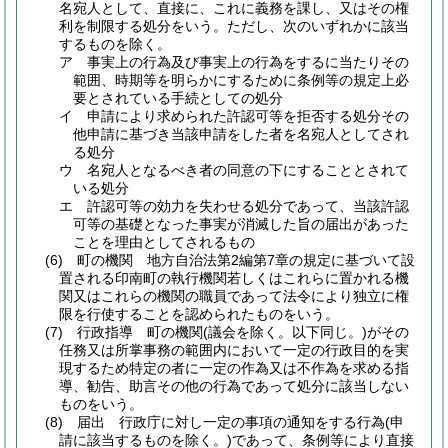
名宛人として、直接に、これに義務を課し、又はその権
利を制限する処分をいう。
ただし、次のいずれかに該当
するものを除く。
ア
事実上の行為及び事実上の行為をするに当たりその
範囲、時期等を明らかにするために条例等の規定上必
要とされている手続としての処分
イ
申請により求められた許認可等を拒否する処分その
他申請に基づき当該申請をした者を名宛人としてされ
る処分
ウ
名宛人となるべき者の同意の下にすることとされて
いる処分
エ
許認可等の効力を失わせる処分であって、当該許認
可等の基礎となった事実が消滅した旨の届出があった
ことを理由としてされるもの
(6)
町の機関 地方自治法第2編第7章の規定に基づいて設
置される印南町の執行機関若しくはこれらに置かれる機
関又はこれらの機関の職員であって法令により独立に権
限を行使することを認められたものをいう。
(7)
行政指導 町の機関
(議会を除く。以下同じ。)
がその
任務又は所掌事務の範囲内において一定の行政目的を実
現するため特定の者に一定の作為又は不作為を求める指
導、勧告、助言その他の行為であって処分に該当しない
ものをいう。
(8)
届出 行政庁に対し一定の事項の通知をする行為
(申
請に該当するものを除く。)
であって、条例等により直接