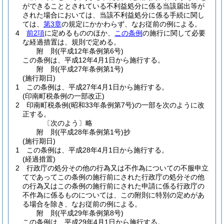
ができることとされている不利益処分に係る当該届出等が
された場合においては、当該不利益処分に係る手続に関し
ては、
第3章
の規定にかかわらず、なお従前の例による。
4
前2項
に定めるもののほか、
この条例
の施行に関して必要
な経過措置は、規則で定める。
附
則
(平成12年
条例第6号)
この条例は、平成12年4月1日から施行する。
附
則
(平成27年
条例第1号)
(施行期日)
1
この条例は、平成27年4月1日から施行する。
(印南町税条例の一部改正)
2
印南町税条例
(昭和33年条例第7号)
の一部を次のように改
正する。
〔次のよう〕略
附
則
(平成28年
条例第1号)
抄
(施行期日)
1
この条例は、平成28年4月1日から施行する。
(経過措置)
2
行政庁の処分その他の行為又は不作為についての不服申立
てであってこの条例の施行前にされた行政庁の処分その他
の行為又はこの条例の施行前にされた申請に係る行政庁の
不作為に係るものについては、この附則に特別の定めがあ
る場合を除き、なお従前の例による。
附
則
(平成29年
条例第8号)
この条例は、平成29年4月1日から施行する。