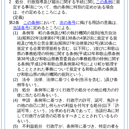
2
処分、行政指導及び届出に関する手続に関し
この条例
に規
定する事項について、他の条例に特別の定めがある場合
は、その定めるところによる。
(定義)
第2条
この条例
において、
次の各号
に掲げる用語の意義は、
当該各号
に定めるところによる。
(1)
条例等 町の条例及び町の執行機関の規則
(地方自治
法
(昭和22年法律第67号)
第138条の4第2項に規定する規
程及び地方公営企業法
(昭和27年法律第292号)
第10条に
規定する企業管理規程を含む。以下同じ。)
並びに和歌山
県の事務処理の特例に関する条例
(平成12年和歌山県条例
第38号)
及び和歌山県教育委員会の事務処理の特例に関す
る条例
(平成12年和歌山県条例第42号)
により町が処理す
ることとされた事務について規定する和歌山県の条例及
び和歌山県の執行機関の規則という。
(2)
法令 法律、法律に基づく命令
(告示を含む。)
及び条
例等をいう。
(3)
処分 条例等に基づく行政庁の処分その他公権力の行
使に当たる行為をいう。
(4)
申請 条例等に基づき、行政庁の許可、認可、免許そ
の他の自己に対し何らかの利益を付与する処分
(以下「許
認可等」という。)
を求める行為であって、当該行為に対
して行政庁が諾否の応答をすべきこととされているもの
をいう。
(5)
不利益処分 行政庁が、条例等に基づき、特定の者を