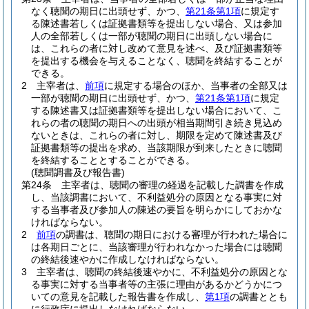
なく聴聞の期日に出頭せず、かつ、
第21条第1項
に規定す
る陳述書若しくは証拠書類等を提出しない場合、又は参加
人の全部若しくは一部が聴聞の期日に出頭しない場合に
は、これらの者に対し改めて意見を述べ、及び証拠書類等
を提出する機会を与えることなく、聴聞を終結することが
できる。
2
主宰者は、
前項
に規定する場合のほか、当事者の全部又は
一部が聴聞の期日に出頭せず、かつ、
第21条第1項
に規定
する陳述書又は証拠書類等を提出しない場合において、こ
れらの者の聴聞の期日への出頭が相当期間引き続き見込め
ないときは、これらの者に対し、期限を定めて陳述書及び
証拠書類等の提出を求め、当該期限が到来したときに聴聞
を終結することとすることができる。
(聴聞調書及び報告書)
第24条
主宰者は、聴聞の審理の経過を記載した調書を作成
し、当該調書において、不利益処分の原因となる事実に対
する当事者及び参加人の陳述の要旨を明らかにしておかな
ければならない。
2
前項
の調書は、聴聞の期日における審理が行われた場合に
は各期日ごとに、当該審理が行われなかった場合には聴聞
の終結後速やかに作成しなければならない。
3
主宰者は、聴聞の終結後速やかに、不利益処分の原因とな
る事実に対する当事者等の主張に理由があるかどうかにつ
いての意見を記載した報告書を作成し、
第1項
の調書ととも