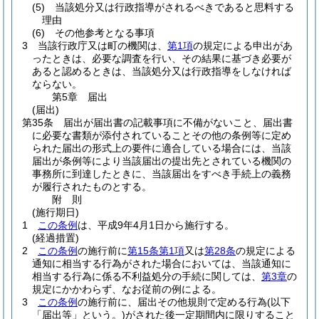
(5)
当該処分又は行政指導がされるべきであると思料する
理由
(6)
その他参考となる事項
3
当該行政庁又は町の機関は、
第1項
の規定による申出があ
ったときは、必要な調査を行い、その結果に基づき必要が
あると認めるときは、当該処分又は行政指導をしなければ
ならない。
第5章
届出
(届出)
第35条
届出が届出書の記載事項に不備がないこと、届出書
に必要な書類が添付されていることその他の条例等に定め
られた届出の形式上の要件に適合している場合には、当該
届出が条例等により当該届出の提出先とされている機関の
事務所に到達したときに、当該届出をすべき手続上の義務
が履行されたものとする。
附
則
(施行期日)
1
この条例
は、平成9年4月1日から施行する。
(経過措置)
2
この条例
の施行前に
第15条第1項
又は
第28条
の規定による
通知に相当する行為がされた場合においては、当該通知に
相当する行為に係る不利益処分の手続に関しては、
第3章
の
規定にかかわらず、なお従前の例による。
3
この条例
の施行前に、届出その他規則で定める行為
(以下
「届出等」という。)
がされた後一定期間内に限りすること