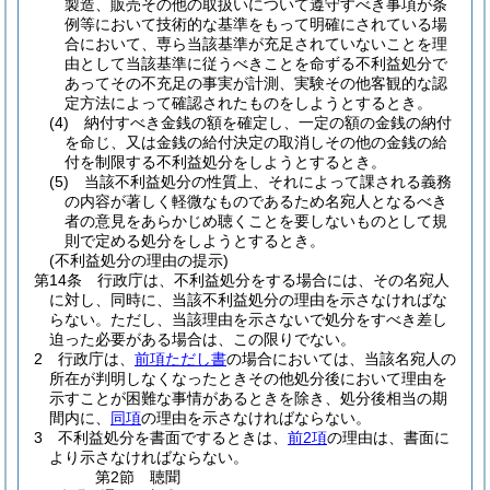
製造、販売その他の取扱いについて遵守すべき事項が条
例等において技術的な基準をもって明確にされている場
合において、専ら当該基準が充足されていないことを理
由として当該基準に従うべきことを命ずる不利益処分で
あってその不充足の事実が計測、実験その他客観的な認
定方法によって確認されたものをしようとするとき。
(4)
納付すべき金銭の額を確定し、一定の額の金銭の納付
を命じ、又は金銭の給付決定の取消しその他の金銭の給
付を制限する不利益処分をしようとするとき。
(5)
当該不利益処分の性質上、それによって課される義務
の内容が著しく軽微なものであるため名宛人となるべき
者の意見をあらかじめ聴くことを要しないものとして規
則で定める処分をしようとするとき。
(不利益処分の理由の提示)
第14条
行政庁は、不利益処分をする場合には、その名宛人
に対し、同時に、当該不利益処分の理由を示さなければな
らない。
ただし、当該理由を示さないで処分をすべき差し
迫った必要がある場合は、この限りでない。
2
行政庁は、
前項ただし書
の場合においては、当該名宛人の
所在が判明しなくなったときその他処分後において理由を
示すことが困難な事情があるときを除き、処分後相当の期
間内に、
同項
の理由を示さなければならない。
3
不利益処分を書面でするときは、
前2項
の理由は、書面に
より示さなければならない。
第2節
聴聞