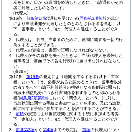
示を始めた日から2週間を経過したときに、当該通知がその
者に到達したものとみなす。
(代理人)
第16条
前条第1項
の通知を受けた者
(
同条第3項後段
の規定
により当該通知が到達したものとみなされる者を含む。以
下「当事者」という。)
は、代理人を選任することができ
る。
2
代理人は、各自、当事者のために、聴聞に関する一切の行
為をすることができる。
3
代理人の資格は、書面で証明しなければならない。
4
代理人がその資格を失ったときは、当該代理人を選任した
当事者は、書面でその旨を行政庁に届け出なければならな
い。
(参加人)
第17条
第19条
の規定により聴聞を主宰する者
(以下「主宰
者」という。)
は、必要があると認めるときは、当事者以外
の者であって当該不利益処分の根拠となる条例等に照らし
当該不利益処分につき利害関係を有するものと認められる
者
(
同条第2項第6号
において「関係人」という。)
に対し、
当該聴聞に関する手続に参加することを求め、又は当該聴
聞に関する手続に参加することを許可することができる。
2
前項
の規定により当該聴聞に関する手続に参加する者
(以
下「参加人」という。)
は、代理人を選任することができ
る。
3
前条第2項
から
第4項
までの規定は、
前項
の代理人につい