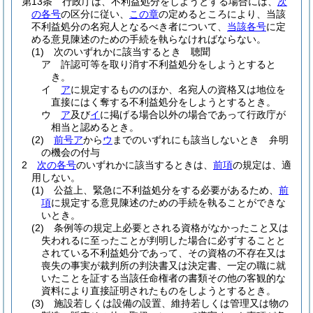
第13条
行政庁は、不利益処分をしようとする場合には、
次
の各号
の区分に従い、
この章
の定めるところにより、当該
不利益処分の名宛人となるべき者について、
当該各号
に定
める意見陳述のための手続を執らなければならない。
(1)
次のいずれかに該当するとき 聴聞
ア
許認可等を取り消す不利益処分をしようとすると
き。
イ
ア
に規定するもののほか、名宛人の資格又は地位を
直接にはく奪する不利益処分をしようとするとき。
ウ
ア
及び
イ
に掲げる場合以外の場合であって行政庁が
相当と認めるとき。
(2)
前号ア
から
ウ
までのいずれにも該当しないとき 弁明
の機会の付与
2
次の各号
のいずれかに該当するときは、
前項
の規定は、適
用しない。
(1)
公益上、緊急に不利益処分をする必要があるため、
前
項
に規定する意見陳述のための手続を執ることができな
いとき。
(2)
条例等の規定上必要とされる資格がなかったこと又は
失われるに至ったことが判明した場合に必ずすることと
されている不利益処分であって、その資格の不存在又は
喪失の事実が裁判所の判決書又は決定書、一定の職に就
いたことを証する当該任命権者の書類その他の客観的な
資料により直接証明されたものをしようとするとき。
(3)
施設若しくは設備の設置、維持若しくは管理又は物の