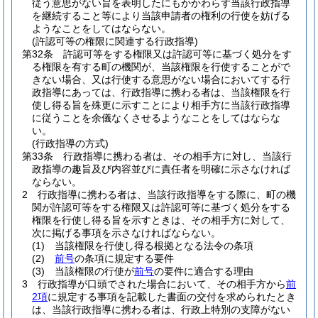
従う意思がない旨を表明したにもかかわらず当該行政指導
を継続すること等により当該申請者の権利の行使を妨げる
ようなことをしてはならない。
(許認可等の権限に関連する行政指導)
第32条
許認可等をする権限又は許認可等に基づく処分をす
る権限を有する町の機関が、当該権限を行使することがで
きない場合、又は行使する意思がない場合においてする行
政指導にあっては、行政指導に携わる者は、当該権限を行
使し得る旨を殊更に示すことにより相手方に当該行政指導
に従うことを余儀なくさせるようなことをしてはならな
い。
(行政指導の方式)
第33条
行政指導に携わる者は、その相手方に対し、当該行
政指導の趣旨及び内容並びに責任者を明確に示さなければ
ならない。
2
行政指導に携わる者は、当該行政指導をする際に、町の機
関が許認可等をする権限又は許認可等に基づく処分をする
権限を行使し得る旨を示すときは、その相手方に対して、
次に掲げる事項を示さなければならない。
(1)
当該権限を行使し得る根拠となる法令の条項
(2)
前号
の条項に規定する要件
(3)
当該権限の行使が
前号
の要件に適合する理由
3
行政指導が口頭でされた場合において、その相手方から
前
2項
に規定する事項を記載した書面の交付を求められたとき
は、当該行政指導に携わる者は、行政上特別の支障がない