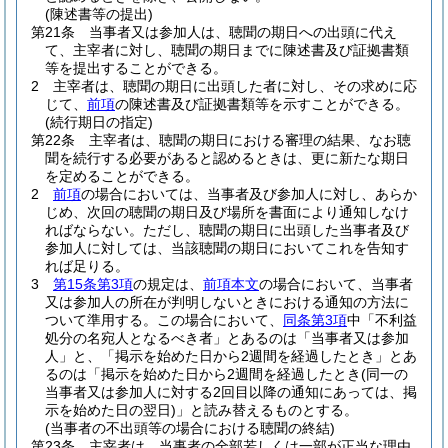
(陳述書等の提出)
第21条
当事者又は参加人は、聴聞の期日への出頭に代え
て、主宰者に対し、聴聞の期日までに陳述書及び証拠書類
等を提出することができる。
2
主宰者は、聴聞の期日に出頭した者に対し、その求めに応
じて、
前項
の陳述書及び証拠書類等を示すことができる。
(続行期日の指定)
第22条
主宰者は、聴聞の期日における審理の結果、なお聴
聞を続行する必要があると認めるときは、更に新たな期日
を定めることができる。
2
前項
の場合においては、当事者及び参加人に対し、あらか
じめ、次回の聴聞の期日及び場所を書面により通知しなけ
ればならない。
ただし、聴聞の期日に出頭した当事者及び
参加人に対しては、当該聴聞の期日においてこれを告知す
れば足りる。
3
第15条第3項
の規定は、
前項本文
の場合において、当事者
又は参加人の所在が判明しないときにおける通知の方法に
ついて準用する。
この場合において、
同条第3項
中「不利益
処分の名宛人となるべき者」とあるのは「当事者又は参加
人」と、「掲示を始めた日から2週間を経過したとき」とあ
るのは「掲示を始めた日から2週間を経過したとき
(同一の
当事者又は参加人に対する2回目以降の通知にあっては、掲
示を始めた日の翌日)
」と読み替えるものとする。
(当事者の不出頭等の場合における聴聞の終結)
第23条
主宰者は、当事者の全部若しくは一部が正当な理由