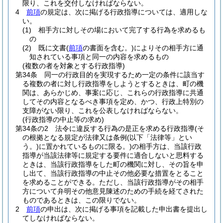
限り、これを交付しなければならない。
4
前項
の規定は、次に掲げる行政指導については、適用しな
い。
(1)
相手方に対しその場において完了する行為を求めるも
の
(2)
既に文書
(
前項
の書面を含む。)
によりその相手方に通
知されている事項と同一の内容を求めるもの
(複数の者を対象とする行政指導)
第34条
同一の行政目的を実現するため一定の条件に該当す
る複数の者に対し行政指導をしようとするときは、町の機
関は、あらかじめ、事案に応じ、これらの行政指導に共通
してその内容となるべき事項を定め、かつ、行政上特別の
支障がない限り、これを公表しなければならない。
(行政指導の中止等の求め)
第34条の2
法令に違反する行為の是正を求める行政指導
(そ
の根拠となる規定が法律又は条例
(以下「法律等」とい
う。)
に置かれているものに限る。)
の相手方は、当該行政
指導が当該法律等に規定する要件に適合しないと思料する
ときは、当該行政指導をした町の機関に対し、その旨を申
し出て、当該行政指導の中止その他必要な措置をとること
を求めることができる。
ただし、当該行政指導がその相手
方について弁明その他意見陳述のための手続を経てされた
ものであるときは、この限りでない。
2
前項
の申出は、次に掲げる事項を記載した申出書を提出し
てしなければならない。