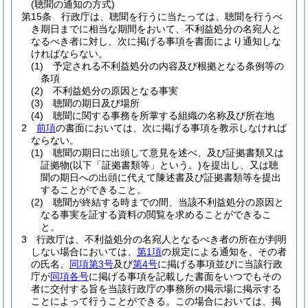
(聴聞の通知の方式)
第15条
行政庁は、聴聞を行うに当たっては、聴聞を行うべ
き期日までに相当な期間をおいて、不利益処分の名宛人と
なるべき者に対し、次に掲げる事項を書面により通知しな
ければならない。
(1)
予定される不利益処分の内容及び根拠となる条例等の
条項
(2)
不利益処分の原因となる事実
(3)
聴聞の期日及び場所
(4)
聴聞に関する事務を所掌する組織の名称及び所在地
2
前項
の書面においては、次に掲げる事項を教示しなければ
ならない。
(1)
聴聞の期日に出頭して意見を述べ、及び証拠書類又は
証拠物
(以下「証拠書類等」という。)
を提出し、又は聴
聞の期日への出頭に代えて陳述書及び証拠書類等を提出
することができること。
(2)
聴聞が終結する時までの間、当該不利益処分の原因と
なる事実を証する資料の閲覧を求めることができるこ
と。
3
行政庁は、不利益処分の名宛人となるべき者の所在が判明
しない場合においては、
第1項
の規定による通知を、その者
の氏名、
同項第3号
及び
第4号
に掲げる事項並びに当該行政
庁が
同項各号
に掲げる事項を記載した書面をいつでもその
者に交付する旨を当該行政庁の事務所の掲示場に掲示する
ことによって行うことができる。
この場合においては、掲