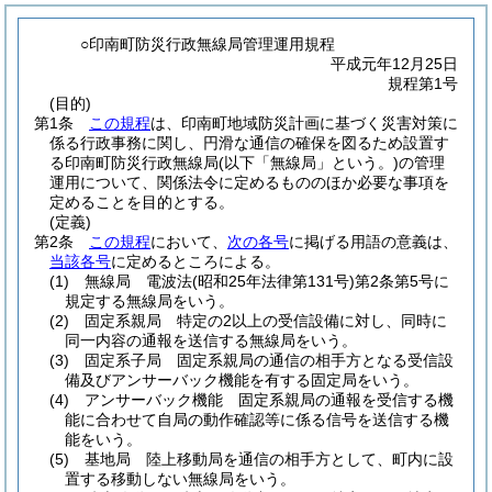
○印南町防災行政無線局管理運用規程
平成元年12月25日
規程第1号
(目的)
第1条
この規程
は、印南町地域防災計画に基づく災害対策に
係る行政事務に関し、円滑な通信の確保を図るため設置す
る印南町防災行政無線局
(以下「無線局」という。)
の管理
運用について、関係法令に定めるもののほか必要な事項を
定めることを目的とする。
(定義)
第2条
この規程
において、
次の各号
に掲げる用語の意義は、
当該各号
に定めるところによる。
(1)
無線局 電波法
(昭和25年法律第131号)
第2条第5号に
規定する無線局をいう。
(2)
固定系親局 特定の2以上の受信設備に対し、同時に
同一内容の通報を送信する無線局をいう。
(3)
固定系子局 固定系親局の通信の相手方となる受信設
備及びアンサーバック機能を有する固定局をいう。
(4)
アンサーバック機能 固定系親局の通報を受信する機
能に合わせて自局の動作確認等に係る信号を送信する機
能をいう。
(5)
基地局 陸上移動局を通信の相手方として、町内に設
置する移動しない無線局をいう。