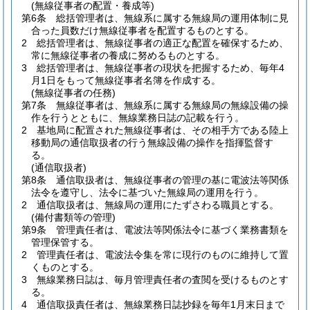
(無線従事者の配置・養成等)
第6条
総括管理者は、無線系に属する無線局の運用体制に見
合った員数だけ無線従事者を配置するものとする。
2
総括管理者は、無線従事者の適正な配置を確保するため、
常に無線従事者の養成に努めるものとする。
3
総括管理者は、無線従事者の現状を把握するため、毎年4
月1日をもって無線従事者名簿を作成する。
(無線従事者の任務)
第7条
無線従事者は、無線系に属する無線局の無線設備の操
作を行うとともに、無線業務日誌の記載を行う。
2
基地局に配置された無線従事者は、その相手方である陸上
移動局の通信取扱者の行う無線設備の操作を指揮監督す
る。
(通信取扱者)
第8条
通信取扱者は、無線従事者の管理の基に電波法等関係
法令を遵守し、法令に基づいた無線局の運用を行う。
2
通信取扱者は、無線局の運用にたずさわる職員とする。
(備付書類等の管理)
第9条
管理責任者は、電波法等関係法令に基づく業務書類を
管理保管する。
2
管理責任者は、電波法令集を常に現行のものに維持して置
くものとする。
3
無線業務日誌は、毎月管理責任者の査閲を受けるものとす
る。
4
通信取扱責任者は、無線業務日誌抄録を毎年1月末日まで