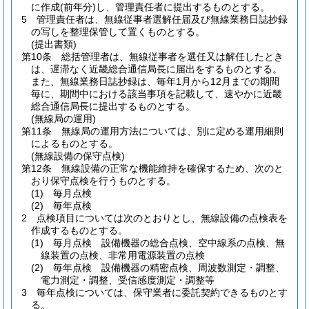
に作成
(前年分)
し、管理責任者に提出するものとする。
5
管理責任者は、無線従事者選解任届及び無線業務日誌抄録
の写しを整理保管して置くものとする。
(提出書類)
第10条
総括管理者は、無線従事者を選任又は解任したとき
は、遅滞なく近畿総合通信局長に届出をするものとする。
また、無線業務日誌抄録は、毎年1月から12月までの期間
毎に、期間中における該当事項を記載して、速やかに近畿
総合通信局長に提出するものとする。
(無線局の運用)
第11条
無線局の運用方法については、別に定める運用細則
によるものとする。
(無線設備の保守点検)
第12条
無線設備の正常な機能維持を確保するため、次のと
おり保守点検を行うものとする。
(1)
毎月点検
(2)
毎年点検
2
点検項目については次のとおりとし、無線設備の点検表を
作成するものとする。
(1)
毎月点検 設備機器の総合点検、空中線系の点検、無
線装置の点検、非常用電源装置の点検
(2)
毎年点検 設備機器の精密点検、周波数測定・調整、
電力測定・調整、受信感度測定・調整等
3
毎年点検については、保守業者に委託契約できるものとす
る。