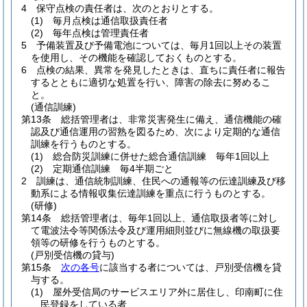
4
保守点検の責任者は、次のとおりとする。
(1)
毎月点検は通信取扱責任者
(2)
毎年点検は管理責任者
5
予備装置及び予備電池については、毎月1回以上その装置
を使用し、その機能を確認しておくものとする。
6
点検の結果、異常を発見したときは、直ちに責任者に報告
するとともに適切な処置を行い、障害の除去に努めるこ
と。
(通信訓練)
第13条
総括管理者は、非常災害発生に備え、通信機能の確
認及び通信運用の習熟を図るため、次により定期的な通信
訓練を行うものとする。
(1)
総合防災訓練に併せた総合通信訓練 毎年1回以上
(2)
定期通信訓練 毎4半期ごと
2
訓練は、通信統制訓練、住民への通報等の伝達訓練及び移
動系による情報収集伝達訓練を重点に行うものとする。
(研修)
第14条
総括管理者は、毎年1回以上、通信取扱者等に対し
て電波法令等関係法令及び運用細則並びに無線機の取扱要
領等の研修を行うものとする。
(戸別受信機の貸与)
第15条
次の各号
に該当する者については、戸別受信機を貸
与する。
(1)
屋外受信局のサービスエリア外に居住し、印南町に住
民登録をしている者