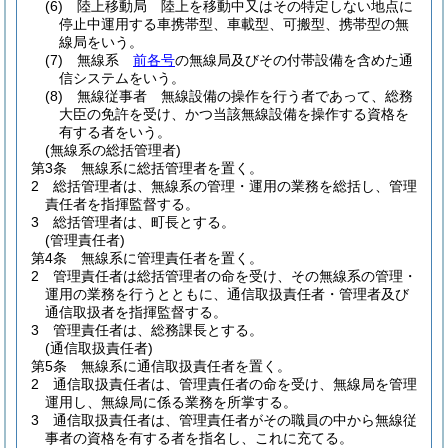
(6)
陸上移動局 陸上を移動中又はその特定しない地点に
停止中運用する車携帯型、車載型、可搬型、携帯型の無
線局をいう。
(7)
無線系
前各号
の無線局及びその付帯設備を含めた通
信システムをいう。
(8)
無線従事者 無線設備の操作を行う者であって、総務
大臣の免許を受け、かつ当該無線設備を操作する資格を
有する者をいう。
(無線系の総括管理者)
第3条
無線系に総括管理者を置く。
2
総括管理者は、無線系の管理・運用の業務を総括し、管理
責任者を指揮監督する。
3
総括管理者は、町長とする。
(管理責任者)
第4条
無線系に管理責任者を置く。
2
管理責任者は総括管理者の命を受け、その無線系の管理・
運用の業務を行うとともに、通信取扱責任者・管理者及び
通信取扱者を指揮監督する。
3
管理責任者は、総務課長とする。
(通信取扱責任者)
第5条
無線系に通信取扱責任者を置く。
2
通信取扱責任者は、管理責任者の命を受け、無線局を管理
運用し、無線局に係る業務を所掌する。
3
通信取扱責任者は、管理責任者がその職員の中から無線従
事者の資格を有する者を指名し、これに充てる。