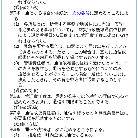
ればならない。
(通信の申込)
第5条
通信する場合の手続は、
次の各号
に定めるところによ
る。
(1)
各所属長は、所管する事務で地域住民に周知・広報す
る必要のある事項については、防災行政無線通信依頼書
により通信希望日の2日前までに管理責任者に提出しなけ
ればならない。
(2)
緊急を要する場合は、口頭により届け出を行うことが
できるものとする。
ただし、この場合は、直ちに通信依
頼書にその内容を記載して提出するものとする。
(3)
管理責任者は、通信依頼書の提出を受けたときは、そ
の内容を検討し、通信を必要とするものについてのみ、
通信させることができる。
この場合、通信しないことに
決定したときは、その旨を申込者に通知するものとす
る。
(通信の制限)
第6条
管理責任者は、災害の発生その他特別の理由があると
認められるときは、通信を制限することができる。
(通信の記録)
第7条
通信取扱責任者は、通信を行ったとき無線業務日誌に
必要事項を記載するものとする。
(通信の方法)
第8条
通信の方法は、次に定めるところによる。
(1)
一括通信 町内全域に通信するもの