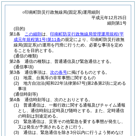
○印南町防災行政無線局(固定系)運用細則
平成元年12月25日
細則第1号
(目的)
第1条
この細則
は、
印南町防災行政無線局管理運用規程
(平
成元年規程第1号)
第11条
の規定により、印南町防災行政無
線局
(固定系)
の運用を円滑に行うため、必要な事項を定め
ることを目的とする。
(通信の種類)
第2条
通信の種類は、普通通信及び緊急通信とする。
(通信事項)
第3条
通信事項は、
次の各号
に掲げるものとする。
(1)
地震、台風等の非常事態に関するもの
(2)
地方自治法
(昭和22年法律第67号)
第2条第2項に定める
事項
(通信時刻等)
第4条
通信時刻等は、次のとおりとする。
(1)
普通通信は、一般行政に関する通報及びチャイム通報
とし、通信時刻は定時及び随時とする。
また、定時通信
の時刻は別途定める。
(2)
緊急通信は、災害その他緊急を要する事態が発生し、
又は発生が予測されるときに行う。
(3)
通信は、緊急通信を除き3分以内に行うよう努めなけ