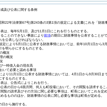
作成及び公表に関する条例
昭和22年法律第67号)
第243条の3第1項の規定による文書
(これを「財政
表は、毎年5月1日、及び11月1日にこれを行うものとする。
けることのできない事故により
前項
の期日に財政事情を公表することがで
れを公表しなければならない。
規定により5月1日に公表する財政事情においては、前年10月1日から3
針を明らかにするものとする。
の概況
理の概況
況
び一時借入金の現在高
おいて必要と認める事項
により11月1日に公表する財政事情においては、4月1日から9月30日ま
にするものとする。
公表は、公告式によりこれを行う。
の公表の日から6箇月間、何人も町役場において、その閲覧を請求するこ
る閲覧の請求及びその方法に関し必要な事項は、町長においてこれを定
定めるもののほか、財政事情の公表に関し必要な事項は町長が定める。
の日から施行する。