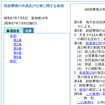
財政事情の作成及び公表に関する条例
○財政事情の
昭和57年7月6日 条例第19号
第1条
地方自治法
(
(昭和57年7月6日施行)
ろによる。
第2条
財政事情の公
条項目次
沿革
2
天災そのほか避
本則
の期日を定めてこ
第1条
第3条
前条第1項
の
第2条
及び町長の財政方
第3条
(1)
収入及び支出
第4条
(2)
公営事業の経
第5条
(3)
住民負担の状
附則
(4)
財産、公債及
(5)
その他町長に
2
前条第1項
の規定
算の状況を明らか
第4条
財政事情の
2
財政事情は、そ
3
前項
の規定によ
第5条
この条例
に
附
則
この条例
は、公布