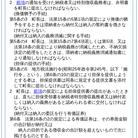
2
前項
の通知を受けた納税者又は特別徴収義務者は、弁明書
を町長に提出しなければならない。
(換価猶予の手続)
第5条の3
町長は、法第15条の5第1項の規定により換価の猶
予をするときは滞納者から納付又は納入の誓約書を徴さな
ければならない。
(納付又は納入の義務消滅に関する手続)
第5条の4
町長は、法第15条の7第4項若しくは第5項、又は
法第18条の規定により納税義務が消滅したため、不納欠損
決定の処理をしたときは、滞納者に納税義務消滅通知書に
より通知しなければならない。
(担保の提供の手続)
第5条の5
地方税法施行令
(昭和25年政令第245号。以下「施
行令」という。)
第6条の10の規定により担保を提供しよう
とする者は、担保提供書は同条に規定する提供文書を添付
して町長に提出しなければならない。
2
町長は、
前項
の規定による担保提供書の提出があったとき
は、直ちに担保受領書を納税者特別徴収義務者又は納付若
しくは納入の義務があると認められる者に交付しなければ
ならない。
(納付又は納入の委託を行う有価証券)
第6条
法第16条の2の規定による有価証券は、その券面金額
の合計額が納付又は
納入の目的である徴収金の合計額を超えないもので次に
掲げるものとする。