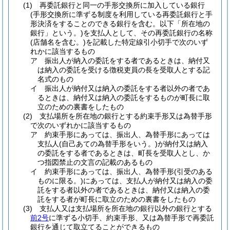
(1)
再委託銀行と同一の手形交換所に加入している銀行
(手形交換所に準ずる制度を利用している再委託銀行と手
形決済をすることのできる銀行を含む。以下「所在地の
銀行」という。)
を支払人として、その再委託銀行の名称
(店舗名を含む。)
を記載した特定線引小切手で次のいず
れかに該当するもの
ア
振出人が納入の委託をする者であるときは、納付又
は納入の委託を受ける徴税吏員の長を受取人とする記
名式のもの
イ
振出人が納付又は納入の委託をする者以外の者であ
るときは、納付又は納入の委託をするものが町長に取
立のための裏書をしたもの
(2)
支払場所を所在地の銀行とする約束手形又は為替手形
で次のいずれかに該当するもの
ア
約束手形にあっては、振出人、為替手形にあっては
支払人
(自己あての為替手形をいう。)
が納付又は納入
の委託をする者であるときは、町長を受取人とし、か
つ指図禁止の文言の記載のあるもの
イ
約束手形にあっては、振出人、為替手形
(引受のある
ものに限る。)
にあっては、支払人が納付又は納入の委
託をする者以外の者であるときは、納付又は納入の委
託をする者が町長に取立のための裏書をしたもの
(3)
支払人又は支払場所を所在地の銀行以外の銀行とする
前2号
に準ずる小切手、約束手形、又は為替手形で再委託
銀行を通じて取立てることができるもの