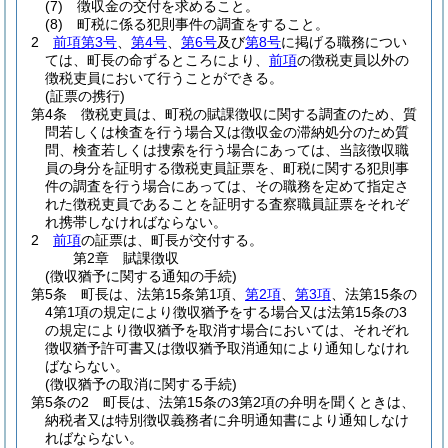
(7)
徴収金の交付を求めること。
(8)
町税に係る犯則事件の調査をすること。
2
前項第3号
、
第4号
、
第6号
及び
第8号
に掲げる職務につい
ては、町長の命ずるところにより、
前項
の徴税吏員以外の
徴税吏員において行うことができる。
(証票の携行)
第4条
徴税吏員は、町税の賦課徴収に関する調査のため、質
問若しくは検査を行う場合又は徴収金の滞納処分のため質
問、検査若しくは捜索を行う場合にあっては、当該徴収職
員の身分を証明する徴税吏員証票を、町税に関する犯則事
件の調査を行う場合にあっては、その職務を定めて指定さ
れた徴税吏員であることを証明する査察職員証票をそれぞ
れ携帯しなければならない。
2
前項
の証票は、町長が交付する。
第2章
賦課徴収
(徴収猶予に関する通知の手続)
第5条
町長は、法第15条第1項、
第2項
、
第3項
、法第15条の
4第1項の規定により徴収猶予をする場合又は法第15条の3
の規定により徴収猶予を取消す場合においては、それぞれ
徴収猶予許可書又は徴収猶予取消通知により通知しなけれ
ばならない。
(徴収猶予の取消に関する手続)
第5条の2
町長は、法第15条の3第2項の弁明を聞くときは、
納税者又は特別徴収義務者に弁明通知書により通知しなけ
ればならない。