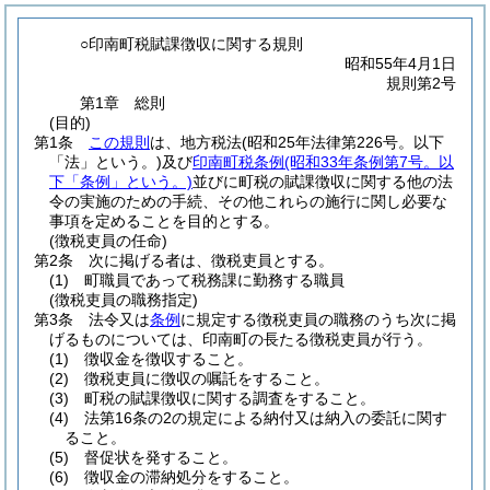
○印南町税賦課徴収に関する規則
昭和55年4月1日
規則第2号
第1章
総則
(目的)
第1条
この規則
は、地方税法
(昭和25年法律第226号。以下
「法」という。)
及び
印南町税条例
(昭和33年条例第7号。以
下「条例」という。)
並びに町税の賦課徴収に関する他の法
令の実施のための手続、その他これらの施行に関し必要な
事項を定めることを目的とする。
(徴税吏員の任命)
第2条
次に掲げる者は、徴税吏員とする。
(1)
町職員であって税務課に勤務する職員
(徴税吏員の職務指定)
第3条
法令又は
条例
に規定する徴税吏員の職務のうち次に掲
げるものについては、印南町の長たる徴税吏員が行う。
(1)
徴収金を徴収すること。
(2)
徴税吏員に徴収の嘱託をすること。
(3)
町税の賦課徴収に関する調査をすること。
(4)
法第16条の2の規定による納付又は納入の委託に関す
ること。
(5)
督促状を発すること。
(6)
徴収金の滞納処分をすること。