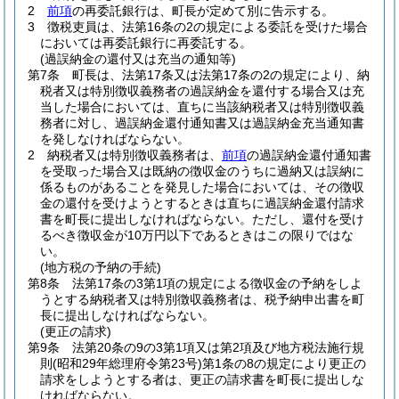
2
前項
の再委託銀行は、町長が定めて別に告示する。
3
徴税吏員は、法第16条の2の規定による委託を受けた場合
においては再委託銀行に再委託する。
(過誤納金の還付又は充当の通知等)
第7条
町長は、法第17条又は法第17条の2の規定により、納
税者又は特別徴収義務者の過誤納金を還付する場合又は充
当した場合においては、直ちに当該納税者又は特別徴収義
務者に対し、過誤納金還付通知書又は過誤納金充当通知書
を発しなければならない。
2
納税者又は特別徴収義務者は、
前項
の過誤納金還付通知書
を受取った場合又は既納の徴収金のうちに過納又は誤納に
係るものがあることを発見した場合においては、その徴収
金の還付を受けようとするときは直ちに過誤納金還付請求
書を町長に提出しなければならない。
ただし、還付を受け
るべき徴収金が10万円以下であるときはこの限りではな
い。
(地方税の予納の手続)
第8条
法第17条の3第1項の規定による徴収金の予納をしよ
うとする納税者又は特別徴収義務者は、税予納申出書を町
長に提出しなければならない。
(更正の請求)
第9条
法第20条の9の3第1項又は第2項及び地方税法施行規
則
(昭和29年総理府令第23号)
第1条の8の規定により更正の
請求をしようとする者は、更正の請求書を町長に提出しな
ければならない。