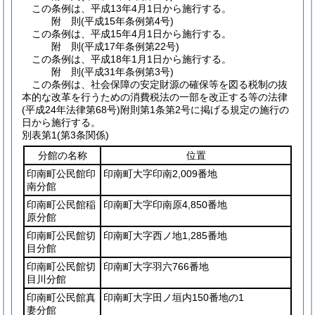
この条例は、平成13年4月1日から施行する。
附
則
(平成15年
条例第4号)
この条例は、平成15年4月1日から施行する。
附
則
(平成17年
条例第22号)
この条例は、平成18年1月1日から施行する。
附
則
(平成31年
条例第3号)
この条例は、社会保障の安定財源の確保等を図る税制の抜
本的な改革を行うための消費税法の一部を改正する等の法律
(平成24年法律第68号)
附則第1条第2号に掲げる規定の施行の
日から施行する。
別表第1
(第3条関係)
分館の名称
位置
印南町公民館印
印南町大字印南2,009番地
南分館
印南町公民館稲
印南町大字印南原4,850番地
原分館
印南町公民館切
印南町大字西ノ地1,285番地
目分館
印南町公民館切
印南町大字羽六766番地
目川分館
印南町公民館真
印南町大字田ノ垣内150番地の1
妻分館