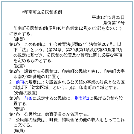
○印南町立公民館条例
平成12年3月23日
条例第19号
印南町公民館条例(昭和48年条例第12号)の全部を次のよう
に改正する。
(趣旨)
第1条
この条例は、社会教育法
(昭和24年法律第207号。以
下「法」という。)
第24条、第29条第1項及び第30条第2項
の規定に基づき、公民館の設置及び管理に関し必要な事項
を定めるものとする。
(設置)
第2条
設置する公民館は、印南町公民館と称し、印南町大字
印南2,009番地の1に置く。
2
前項
の規定により設置される公民館の事業の対象となる区
域
(以下「対象区域」という。)
は、印南町の全域とする。
(分館の設置)
第3条
前条
に規定する公民館に、
別表第1
に掲げる分館を設
置する。
(管理)
第4条
公民館は、教育委員会が管理する。
2
公民館の経費は、町費、補助金その他の収入をもってこれ
に充てる。
(職員)