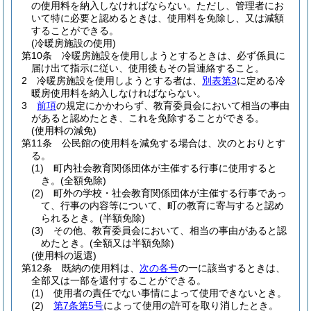
の使用料を納入しなければならない。
ただし、管理者にお
いて特に必要と認めるときは、使用料を免除し、又は減額
することができる。
(冷暖房施設の使用)
第10条
冷暖房施設を使用しようとするときは、必ず係員に
届け出て指示に従い、使用後もその旨連絡すること。
2
冷暖房施設を使用しようとする者は、
別表第3
に定める冷
暖房使用料を納入しなければならない。
3
前項
の規定にかかわらず、教育委員会において相当の事由
があると認めたとき、これを免除することができる。
(使用料の減免)
第11条
公民館の使用料を減免する場合は、次のとおりとす
る。
(1)
町内社会教育関係団体が主催する行事に使用すると
き。
(全額免除)
(2)
町外の学校・社会教育関係団体が主催する行事であっ
て、行事の内容等について、町の教育に寄与すると認め
られるとき。
(半額免除)
(3)
その他、教育委員会において、相当の事由があると認
めたとき。
(全額又は半額免除)
(使用料の返還)
第12条
既納の使用料は、
次の各号
の一に該当するときは、
全部又は一部を還付することができる。
(1)
使用者の責任でない事情によって使用できないとき。
(2)
第7条第5号
によって使用の許可を取り消したとき。