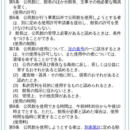
第5条
公民館に、館長のほか分館長、主事その他必要な職員
を置く。
(使用の許可)
第6条
公民館が行う事業以外で公民館を使用しようとする者
は、別に定める使用許可申請書を提出し、館長の許可を受
けなければならない。
2
館長は、公民館の管理上必要があると認めるときは、条件
をつけることができる。
(使用の制限)
第7条
公民館の使用について、
次の各号
の一に該当するとき
は、その使用を許可しない。
また使用中の者については、
退場を命ずることができる。
(1)
公共の秩序及び善良なる風俗に反し、若しくは公益に
害するおそれがあると認めるとき。
(2)
建造物・器具・その他に対し、損害のおそれがあると
認めたとき。
(3)
私的営利を目的に使用するものと認められるとき。
(4)
館長の指示に従わないとき。
(5)
管理上、その他支障があるとき。
(使用の時間)
第8条
公民館を使用できる時間は、午前8時30分から午後10
時までとする。
ただし、館長が必要と認めた場合は、使用
時間を臨時に変更することができる。
(使用料)
第9条
公民館を使用しようとする者は、
別表第2
に定める額