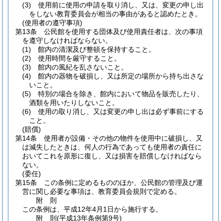
(3)
使用前に使用の申請を取り消し、又は、変更の申し出
をしない教育委員会が相当の事由があると認めたとき。
(使用者の遵守事項)
第13条
公民館を使用する団体及び使用責任者は、次の事項
を遵守しなければならない。
(1)
館内の清潔及び整頓を保持すること。
(2)
使用時間を厳守すること。
(3)
館内の風紀を乱さないこと。
(4)
館内の器物を破損し、又は所定の場所から持ち出さな
いこと。
(5)
特別の場合を除き、館内において物品を販売したり、
酒類を用いたりしないこと。
(6)
使用の取り消し、又は変更の申し出は必ず事前にする
こと。
(賠償)
第14条
使用者が設備・その他の物件を使用中に破損し、又
は減失したときは、何人の行為であっても使用者の責任に
おいてこれを原形に復し、又は損害を賠償しなければなら
ない。
(委任)
第15条
この条例に定めるもののほか、公民館の管理及び運
営に関し必要な事項は、教育委員会規則で定める。
附
則
この条例は、平成12年4月1日から施行する。
附
則
(平成13年
条例第9号)