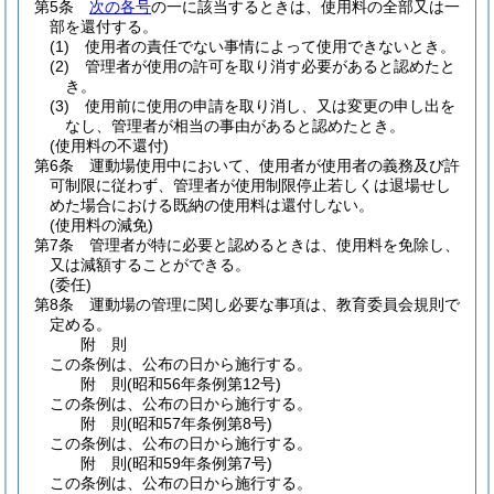
第5条
次の各号
の一に該当するときは、使用料の全部又は一
部を還付する。
(1)
使用者の責任でない事情によって使用できないとき。
(2)
管理者が使用の許可を取り消す必要があると認めたと
き。
(3)
使用前に使用の申請を取り消し、又は変更の申し出を
なし、管理者が相当の事由があると認めたとき。
(使用料の不還付)
第6条
運動場使用中において、使用者が使用者の義務及び許
可制限に従わず、管理者が使用制限停止若しくは退場せし
めた場合における既納の使用料は還付しない。
(使用料の減免)
第7条
管理者が特に必要と認めるときは、使用料を免除し、
又は減額することができる。
(委任)
第8条
運動場の管理に関し必要な事項は、教育委員会規則で
定める。
附
則
この条例は、公布の日から施行する。
附
則
(昭和56年
条例第12号)
この条例は、公布の日から施行する。
附
則
(昭和57年
条例第8号)
この条例は、公布の日から施行する。
附
則
(昭和59年
条例第7号)
この条例は、公布の日から施行する。