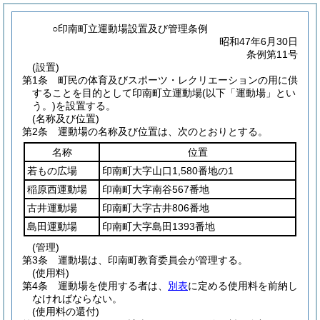
○印南町立運動場設置及び管理条例
昭和47年6月30日
条例第11号
(設置)
第1条
町民の体育及びスポーツ・レクリエーションの用に供
することを目的として印南町立運動場
(以下「運動場」とい
う。)
を設置する。
(名称及び位置)
第2条
運動場の名称及び位置は、次のとおりとする。
名称
位置
若もの広場
印南町大字山口1,580番地の1
稲原西運動場
印南町大字南谷567番地
古井運動場
印南町大字古井806番地
島田運動場
印南町大字島田1393番地
(管理)
第3条
運動場は、印南町教育委員会が管理する。
(使用料)
第4条
運動場を使用する者は、
別表
に定める使用料を前納し
なければならない。
(使用料の還付)