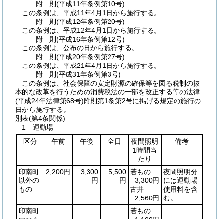
附
則
(平成11年
条例第10号)
この条例は、平成11年4月1日から施行する。
附
則
(平成12年
条例第20号)
この条例は、平成12年4月1日から施行する。
附
則
(平成16年
条例第12号)
この条例は、公布の日から施行する。
附
則
(平成20年
条例第27号)
この条例は、平成21年4月1日から施行する。
附
則
(平成31年
条例第3号)
この条例は、社会保障の安定財源の確保等を図る税制の抜
本的な改革を行うための消費税法の一部を改正する等の法律
(平成24年法律第68号)
附則第1条第2号に掲げる規定の施行の
日から施行する。
別表
(第4条関係)
1 運動場
区分
午前
午後
全日
夜間照明
備考
1時間当
たり
印南町
2,200円
3,300
5,500
若もの
夜間照明分
以外の
円
円
3,300円
には運動場
もの
古井
使用料を含
2,560円
む。
印南町
若もの