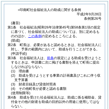
○印南町社会福祉法人の助成に関する条例
平成2年9月28日
条例第26号
(趣旨)
第1条
社会福祉法
(昭和26年法律第45号)
第58条第1項の規定
に基づく、社会福祉法人の助成については、別に定めるも
ののほか、
この条例
の定めるところによる。
(助成)
第2条
町長は、必要があると認めるときは、社会福祉法人に
対し、予算の範囲内において、助成を行うことができる。
(申請手続)
第3条
社会福祉法人は、
前条
の規定による助成を受けようと
するときは、申請書に次に掲げる書類を添えて町長に提出
しなければならない。
(1)
理由書
(2)
助成を受けようとする事業の計画書及びこれに伴う収
支予算書
(3)
財産目録及び貸借対照表
(4)
その他町長が必要と認める書類
(使用制限等)
第4条
助成を受けた社会福祉法人は、助成に係る補助金、貸
付金その他の財産を助成の目的以外の用途に使用してはな
らない。