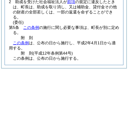
2
助成を受けた社会福祉法人が
前項
の規定に違反したとき
は、町長は、助成を取り消し、又は補助金、貸付金その他
の財産の全部若しくは、一部の返還を命ずることができ
る。
(委任)
第5条
この条例
の施行に関し必要な事項は、町長が別に定め
る。
附
則
この条例
は、公布の日から施行し、平成2年4月1日から適
用する。
附
則
(平成12年
条例第44号)
この条例は、公布の日から施行する。