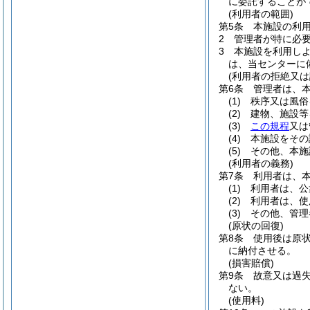
に委託することが
(利用者の範囲)
第5条
本施設の利
2
管理者が特に必
3
本施設を利用し
は、当センターに
(利用者の拒絶又は
第6条
管理者は、
(1)
秩序又は風俗
(2)
建物、施設等
(3)
この規程
又は
(4)
本施設をその
(5)
その他、本施
(利用者の義務)
第7条
利用者は、
(1)
利用者は、公
(2)
利用者は、使
(3)
その他、管理
(原状の回復)
第8条
使用後は原
に納付させる。
(損害賠償)
第9条
故意又は過
ない。
(使用料)