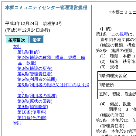
本郷コミュニティセンター管理運営規程
○本郷コミュ
平成3年12月24日 規程第3号
(目的)
(平成3年12月24日施行)
第1条
この規程
は
青年団各種団体の
条項目次
沿革
(施設の種類、構造
本則
第2条
施設の種類
第1条
(目的)
(1)
種類 本郷コ
第2条
(施設の種類、構造、規模、備
(2)
構造 鉄骨造2
品、数量)
(3)
規模
第3条
(施設の所在)
第4条
(管理責任者)
1階調理実習室
第5条
(利用者の範囲)
第6条
(利用者の拒絶又は許可の取り消
1階便所
し)
玄関、階段、洗面
第7条
(利用者の義務)
第8条
(原状の回復)
(4)
備品、数量
第9条
(損害賠償)
調理台 3 
第10条
(使用料)
(施設の所在)
第11条
(その他)
第3条
本施設は、印
附則
(管理責任者)
第4条
本施設の管