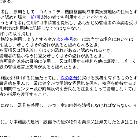
できる。
用者は、原則として、コミュニティ機能整備助成事業実施地区の住民と
要と認めた場合、
前項
以外の者でも利用することができる。
ようとする者は使用許可申請書を提出し、あらかじめ管理者の承認を受
備付けの利用簿に記帳しなくてはならない。
許可の取り消し)
本施設を利用しようとする者が
次の各号
の一に該当する場合においては
を乱し、若しくはその恐れがあると認められるとき。
を棄損又は消失若しくはその恐れがあると認められるとき。
管理者の指示命令に違反若しくはその恐れがあるとき。
許可目的以外の目的に使用し、又は利用する権利を他に譲渡し、若しく
設の管理運営上支障があると認めたとき。
本施設を利用するに当たっては、
次の各号
に掲げる義務を有するものと
衆道徳を重んじ、常に健全かつ明朗な雰囲気を保ち、秩序を維持するよ
用期間中センター及び附属設備を善良なる注意をもって管理しなくては
者の指示を遵守すること。
状に復し、器具を整理し、かつ、室の内外を清掃しなければならない。
失により本施設の建物、設備その他の物件を棄損又は滅失したときはこ