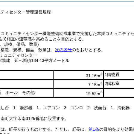
ニティセンター管理運営規程
、コミュニティセンター機能整備助成事業で実施した本郷コミュニティ
住民相互の連帯感を高めることを目的とする。
、規模、備品、数量)
、構造、規模、備品、数量は、
次の各号
のとおりとする。
ミュニティセンター
階建 延べ面積134.43平方メートル
2
1階物置
31.16m
2
2階和室
7.15m
所、ホール、その他
2
19.52m
流し台 1 湯沸器 1 エアコン 3 コンロ 2 洗面台 1 消化器 
南町大字印南3125番地に設置する。
理は、町長が行うものとする。
ただし、町長は、
第1条
の目的をより効果