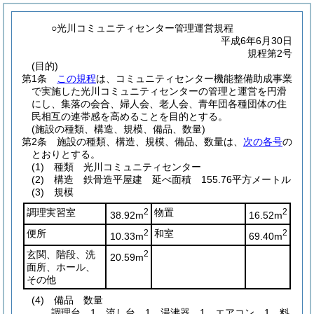
○光川コミュニティセンター管理運営規程
平成6年6月30日
規程第2号
(目的)
第1条
この規程
は、コミュニティセンター機能整備助成事業
で実施した光川コミュニティセンターの管理と運営を円滑
にし、集落の会合、婦人会、老人会、青年団各種団体の住
民相互の連帯感を高めることを目的とする。
(施設の種類、構造、規模、備品、数量)
第2条
施設の種類、構造、規模、備品、数量は、
次の各号
の
とおりとする。
(1)
種類 光川コミュニティセンター
(2)
構造 鉄骨造平屋建 延べ面積 155.76平方メートル
(3)
規模
調理実習室
2
物置
2
38.92m
16.52m
便所
2
和室
2
10.33m
69.40m
玄関、階段、洗
2
20.59m
面所、ホール、
その他
(4)
備品 数量
調理台 1 流し台 1 湯沸器 1 エアコン 1 料