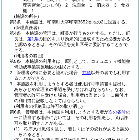
理実習台
(コンロ付)
2 洗面台 1 消火器 3 食器
棚 1
(施設の所在)
第3条
本施設は、印南町大字印南3652番地の2に設置する。
(管理責任者)
第4条
本施設の管理は、町長が行うものとする。
ただし、町
長は、
第1条
の目的をより効果的に達成するため必要がある
と認めるときは、その管理を光川区長に委託することがで
きる。
(利用者の範囲)
第5条
本施設の利用者は、原則として、コミュニティ機能整
備助成事業実施地区の住民とする。
2
管理者が特に必要と認めた場合、
前項
以外の者でも利用す
ることができる。
3
本施設を利用しようとする者は使用許可申請書を提出し、
あらかじめ管理者の承認を受けなければならない。
なお、
管理者の許可を受けた場合、利用者は当センターに備付け
の利用簿に記帳しなくてはならない。
(利用者の拒絶又は許可の取り消し)
第6条
管理者は、本施設を利用しようとする者が
次の各号
の
一に該当する場合においては、その利用を拒絶し、又は許
可を取り消すことがある。
(1)
秩序又は風俗を乱し、若しくはその恐れがあると認め
られるとき。