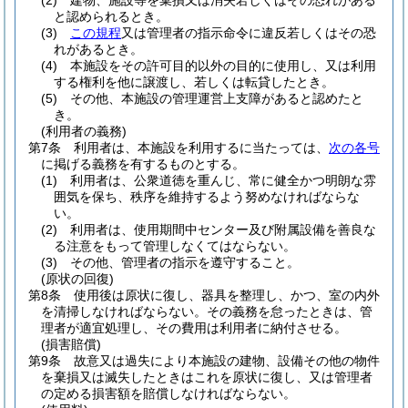
(2)
建物、施設等を棄損又は消失若しくはその恐れがある
と認められるとき。
(3)
この規程
又は管理者の指示命令に違反若しくはその恐
れがあるとき。
(4)
本施設をその許可目的以外の目的に使用し、又は利用
する権利を他に譲渡し、若しくは転貸したとき。
(5)
その他、本施設の管理運営上支障があると認めたと
き。
(利用者の義務)
第7条
利用者は、本施設を利用するに当たっては、
次の各号
に掲げる義務を有するものとする。
(1)
利用者は、公衆道徳を重んじ、常に健全かつ明朗な雰
囲気を保ち、秩序を維持するよう努めなければならな
い。
(2)
利用者は、使用期間中センター及び附属設備を善良な
る注意をもって管理しなくてはならない。
(3)
その他、管理者の指示を遵守すること。
(原状の回復)
第8条
使用後は原状に復し、器具を整理し、かつ、室の内外
を清掃しなければならない。
その義務を怠ったときは、管
理者が適宜処理し、その費用は利用者に納付させる。
(損害賠償)
第9条
故意又は過失により本施設の建物、設備その他の物件
を棄損又は滅失したときはこれを原状に復し、又は管理者
の定める損害額を賠償しなければならない。