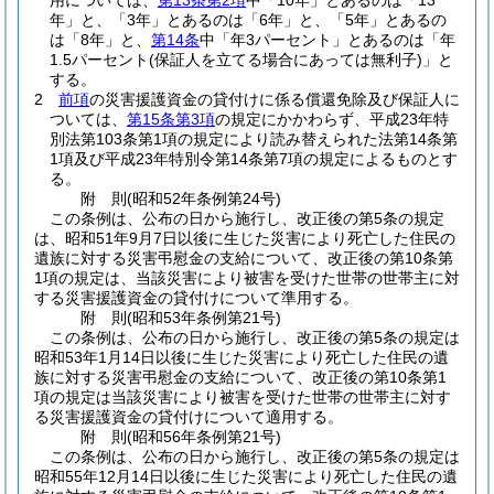
用については、
第13条第2項
中「10年」とあるのは「13
年」と、「3年」とあるのは「6年」と、「5年」とあるの
は「8年」と、
第14条
中「年3パーセント」とあるのは「年
1.5パーセント
(保証人を立てる場合にあっては無利子)
」と
する。
2
前項
の災害援護資金の貸付けに係る償還免除及び保証人に
ついては、
第15条第3項
の規定にかかわらず、平成23年特
別法第103条第1項の規定により読み替えられた法第14条第
1項及び平成23年特別令第14条第7項の規定によるものとす
る。
附
則
(昭和52年
条例第24号)
この条例は、公布の日から施行し、改正後の第5条の規定
は、昭和51年9月7日以後に生じた災害により死亡した住民の
遺族に対する災害弔慰金の支給について、改正後の第10条第
1項の規定は、当該災害により被害を受けた世帯の世帯主に対
する災害援護資金の貸付けについて準用する。
附
則
(昭和53年
条例第21号)
この条例は、公布の日から施行し、改正後の第5条の規定は
昭和53年1月14日以後に生じた災害により死亡した住民の遺
族に対する災害弔慰金の支給について、改正後の第10条第1
項の規定は当該災害により被害を受けた世帯の世帯主に対す
る災害援護資金の貸付けについて適用する。
附
則
(昭和56年
条例第21号)
この条例は、公布の日から施行し、改正後の第5条の規定は
昭和55年12月14日以後に生じた災害により死亡した住民の遺