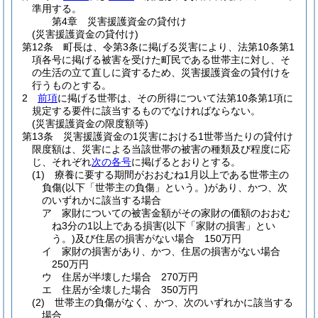
準用する。
第4章
災害援護資金の貸付け
(災害援護資金の貸付け)
第12条
町長は、令第3条に掲げる災害により、法第10条第1
項各号に掲げる被害を受けた町民である世帯主に対し、そ
の生活の立て直しに資するため、災害援護資金の貸付けを
行うものとする。
2
前項
に掲げる世帯は、その所得について法第10条第1項に
規定する要件に該当するものでなければならない。
(災害援護資金の限度額等)
第13条
災害援護資金の1災害における1世帯当たりの貸付け
限度額は、災害による当該世帯の被害の種類及び程度に応
じ、それぞれ
次の各号
に掲げるとおりとする。
(1)
療養に要する期間がおおむね1月以上である世帯主の
負傷
(以下「世帯主の負傷」という。)
があり、かつ、次
のいずれかに該当する場合
ア
家財についての被害金額がその家財の価額のおおむ
ね3分の1以上である損害
(以下「家財の損害」とい
う。)
及び住居の損害がない場合 150万円
イ
家財の損害があり、かつ、住居の損害がない場合
250万円
ウ
住居が半壊した場合 270万円
エ
住居が全壊した場合 350万円
(2)
世帯主の負傷がなく、かつ、次のいずれかに該当する
場合