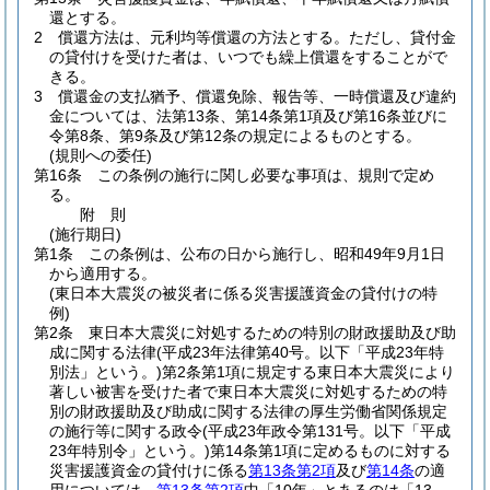
還とする。
2
償還方法は、元利均等償還の方法とする。
ただし、貸付金
の貸付けを受けた者は、いつでも繰上償還をすることがで
きる。
3
償還金の支払猶予、償還免除、報告等、一時償還及び違約
金については、法第13条、第14条第1項及び第16条並びに
令第8条、第9条及び第12条の規定によるものとする。
(規則への委任)
第16条
この条例の施行に関し必要な事項は、規則で定め
る。
附
則
(施行期日)
第1条
この条例は、公布の日から施行し、昭和49年9月1日
から適用する。
(東日本大震災の被災者に係る災害援護資金の貸付けの特
例)
第2条
東日本大震災に対処するための特別の財政援助及び助
成に関する法律
(平成23年法律第40号。以下「平成23年特
別法」という。)
第2条第1項に規定する東日本大震災により
著しい被害を受けた者で東日本大震災に対処するための特
別の財政援助及び助成に関する法律の厚生労働省関係規定
の施行等に関する政令
(平成23年政令第131号。以下「平成
23年特別令」という。)
第14条第1項に定めるものに対する
災害援護資金の貸付けに係る
第13条第2項
及び
第14条
の適