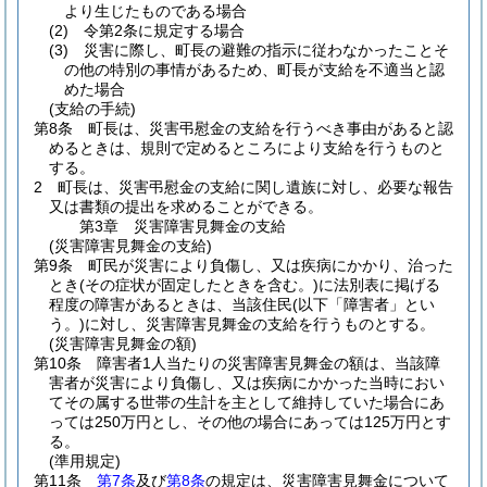
より生じたものである場合
(2)
令第2条に規定する場合
(3)
災害に際し、町長の避難の指示に従わなかったことそ
の他の特別の事情があるため、町長が支給を不適当と認
めた場合
(支給の手続)
第8条
町長は、災害弔慰金の支給を行うべき事由があると認
めるときは、規則で定めるところにより支給を行うものと
する。
2
町長は、災害弔慰金の支給に関し遺族に対し、必要な報告
又は書類の提出を求めることができる。
第3章
災害障害見舞金の支給
(災害障害見舞金の支給)
第9条
町民が災害により負傷し、又は疾病にかかり、治った
とき
(その症状が固定したときを含む。)
に法別表に掲げる
程度の障害があるときは、当該住民
(以下「障害者」とい
う。)
に対し、災害障害見舞金の支給を行うものとする。
(災害障害見舞金の額)
第10条
障害者1人当たりの災害障害見舞金の額は、当該障
害者が災害により負傷し、又は疾病にかかった当時におい
てその属する世帯の生計を主として維持していた場合にあ
っては250万円とし、その他の場合にあっては125万円とす
る。
(準用規定)
第11条
第7条
及び
第8条
の規定は、災害障害見舞金について