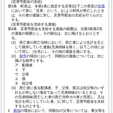
(災害弔慰金の支給)
第3条
町長は、令第1条に規定する災害
(以下この章及び
次章
において単に「災害」という。)
により町民が死亡したとき
は、その者の遺族に対し、災害弔慰金の支給を行うものと
する。
(災害弔慰金を支給する遺族)
第4条
災害弔慰金を支給する遺族の範囲は、法第3条第2項
の遺族の範囲とし、その順位は、次に掲げるとおりとす
る。
(1)
死亡者の死亡当時において、死亡者により生計を主と
して維持していた遺族
(兄弟姉妹を除く。以下この項にお
いて同じ。)
を先にし、その他の遺族を後にする。
(2)
前号
の場合において、同順位の遺族については、次に
掲げる順序とする。
ア
配偶者
イ
子
ウ
父母
エ
孫
オ
祖父母
(3)
死亡者に係る配偶者、子、父母、孫又は祖父母のいず
れもが存しない場合であって兄弟姉妹がいるときは、そ
の兄弟姉妹
(死亡した者の死亡当時その者と同居し、又は
生計を同じくしていた者。)
に対して、災害弔慰金を支給
するものとする。
2
前項
の場合において、同順位の父母については、養父母を