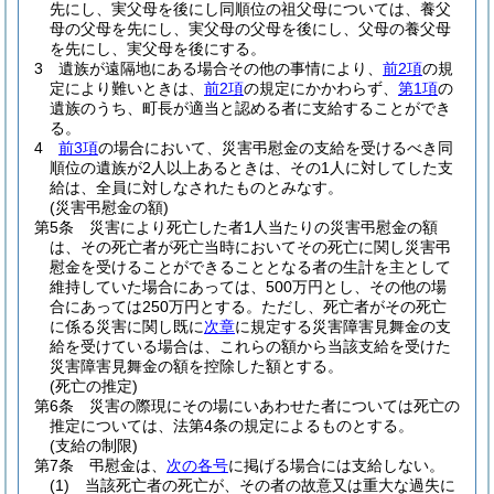
先にし、実父母を後にし同順位の祖父母については、養父
母の父母を先にし、実父母の父母を後にし、父母の養父母
を先にし、実父母を後にする。
3
遺族が遠隔地にある場合その他の事情により、
前2項
の規
定により難いときは、
前2項
の規定にかかわらず、
第1項
の
遺族のうち、町長が適当と認める者に支給することができ
る。
4
前3項
の場合において、災害弔慰金の支給を受けるべき同
順位の遺族が2人以上あるときは、その1人に対してした支
給は、全員に対しなされたものとみなす。
(災害弔慰金の額)
第5条
災害により死亡した者1人当たりの災害弔慰金の額
は、その死亡者が死亡当時においてその死亡に関し災害弔
慰金を受けることができることとなる者の生計を主として
維持していた場合にあっては、500万円とし、その他の場
合にあっては250万円とする。
ただし、死亡者がその死亡
に係る災害に関し既に
次章
に規定する災害障害見舞金の支
給を受けている場合は、これらの額から当該支給を受けた
災害障害見舞金の額を控除した額とする。
(死亡の推定)
第6条
災害の際現にその場にいあわせた者については死亡の
推定については、法第4条の規定によるものとする。
(支給の制限)
第7条
弔慰金は、
次の各号
に掲げる場合には支給しない。
(1)
当該死亡者の死亡が、その者の故意又は重大な過失に