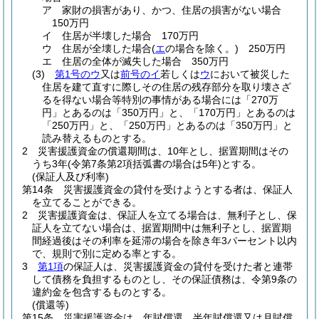
ア
家財の損害があり、かつ、住居の損害がない場合
150万円
イ
住居が半壊した場合 170万円
ウ
住居が全壊した場合
(
エ
の場合を除く。)
250万円
エ
住居の全体が滅失した場合 350万円
(3)
第1号のウ
又は
前号のイ
若しくは
ウ
において被災した
住居を建て直すに際しその住居の残存部分を取り壊さざ
るを得ない場合等特別の事情がある場合には「270万
円」とあるのは「350万円」と、「170万円」とあるのは
「250万円」と、「250万円」とあるのは「350万円」と
読み替えるものとする。
2
災害援護資金の償還期間は、10年とし、据置期間はその
うち3年
(令第7条第2項括弧書の場合は5年)
とする。
(保証人及び利率)
第14条
災害援護資金の貸付を受けようとする者は、保証人
を立てることができる。
2
災害援護資金は、保証人を立てる場合は、無利子とし、保
証人を立てない場合は、据置期間中は無利子とし、据置期
間経過後はその利率を延滞の場合を除き年3パーセント以内
で、規則で別に定める率とする。
3
第1項
の保証人は、災害援護資金の貸付を受けた者と連帯
して債務を負担するものとし、その保証債務は、令第9条の
違約金を包含するものとする。
(償還等)
第15条
災害援護資金は、年賦償還、半年賦償還又は月賦償