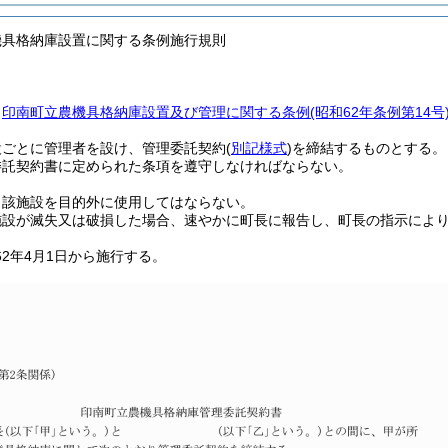
機具格納庫設置に関する条例施行規則
、
印南町立農機具格納庫設置及び管理に関する条例
(昭和62年条例第14号
設ごとに管理者を設け、管理委託契約
(
別記様式
)
を締結するものとする。
委託契約書に定められた条項を遵守しなければならない。
当該施設を目的外に使用してはならない。
施設が滅失又は破損した場合、速やかに町長に報告し、町長の指示によ
62年4月1日から施行する。