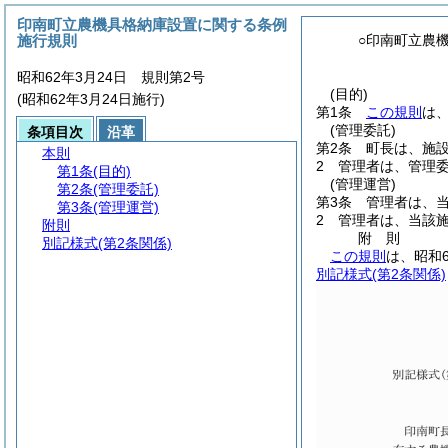
印南町立農機具格納庫設置に関する条例
施行規則
○印南町立農
昭和62年3月24日 規則第2号
(目的)
(昭和62年3月24日施行)
第1条
この規則
は
(管理委託)
条項目次
沿革
第2条
町長は、施
本則
2
管理者は、管理
第1条
(目的)
(管理運営)
第2条
(管理委託)
第3条
管理者は、
第3条
(管理運営)
2
管理者は、当該
附則
附
則
別記様式
(第2条関係)
この規則
は、昭和
別記様式
(第2条関係)