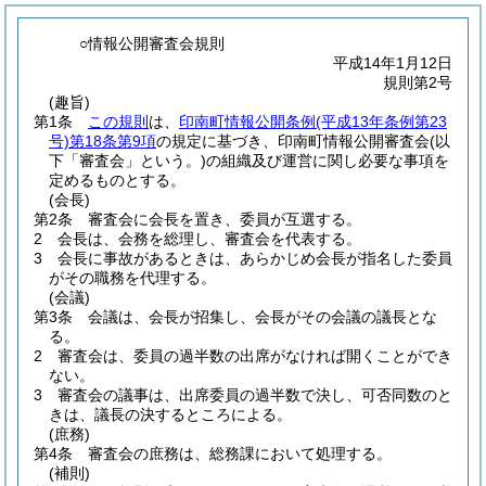
○情報公開審査会規則
平成14年1月12日
規則第2号
(趣旨)
第1条
この規則
は、
印南町情報公開条例
(平成13年条例第23
号)
第18条第9項
の規定に基づき、印南町情報公開審査会
(以
下「審査会」という。)
の組織及び運営に関し必要な事項を
定めるものとする。
(会長)
第2条
審査会に会長を置き、委員が互選する。
2
会長は、会務を総理し、審査会を代表する。
3
会長に事故があるときは、あらかじめ会長が指名した委員
がその職務を代理する。
(会議)
第3条
会議は、会長が招集し、会長がその会議の議長とな
る。
2
審査会は、委員の過半数の出席がなければ開くことができ
ない。
3
審査会の議事は、出席委員の過半数で決し、可否同数のと
きは、議長の決するところによる。
(庶務)
第4条
審査会の庶務は、総務課において処理する。
(補則)