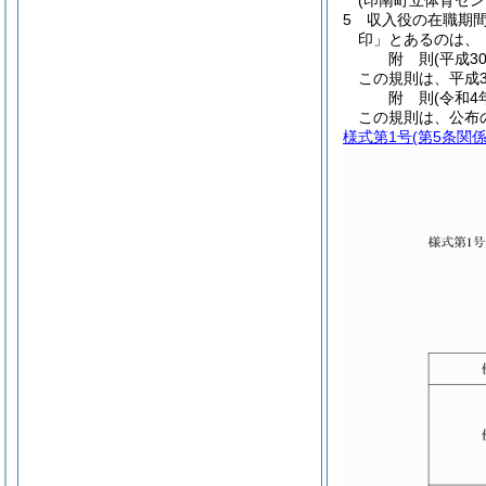
(印南町立体育セ
5
収入役の在職期
印」とあるのは、
附
則
(平成3
この規則は、平成3
附
則
(令和4
この規則は、公布
様式第1号
(第5条関係