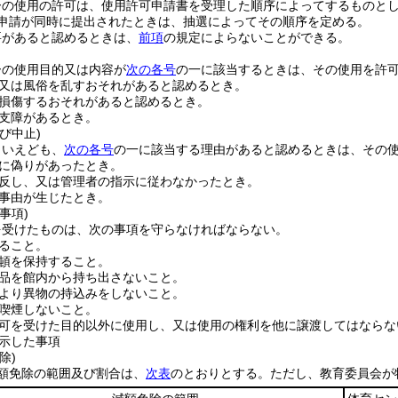
ーの使用の許可は、使用許可申請書を受理した順序によってするものと
可申請が同時に提出されたときは、抽選によってその順序を定める。
要があると認めるときは、
前項
の規定によらないことができる。
ーの使用目的又は内容が
次の各号
の一に該当するときは、その使用を許
又は風俗を乱すおそれがあると認めるとき。
損傷するおそれがあると認めるとき。
支障があるとき。
び中止)
といえども、
次の各号
の一に該当する理由があると認めるときは、その
に偽りがあったとき。
反し、又は管理者の指示に従わなかったとき。
事由が生じたとき。
事項)
を受けたものは、次の事項を守らなければならない。
ること。
頓を保持すること。
品を館内から持ち出さないこと。
より異物の持込みをしないこと。
喫煙しないこと。
可を受けた目的以外に使用し、又は使用の権利を他に譲渡してはならな
示した事項
除)
額免除の範囲及び割合は、
次表
のとおりとする。
ただし、教育委員会が