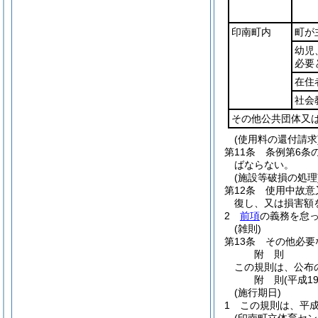
印南町内
町が
幼児
必要
在住
社会
その他公共団体又
(使用料の還付請求
第11条
条例第6条
ばならない。
(施設等破損の処理
第12条
使用中故意
復し、又は損害額
2
前項
の義務を怠
(雑則)
第13条
その他必要
附
則
この規則は、公布
附
則
(平成1
(施行期日)
1
この規則は、平成