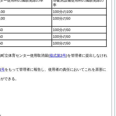
ター使用料の減額免除の率
冷暖房設備使用料の減額免除の
率
00
100分の100
00
100分の50
50
100分の50
50
100分の50
50
100分の50
南町立体育センター使用取消届
(
様式第3号
)
を管理者に提出しなけれ
4号
をもって管理者に報告し、使用者の責任においてこれを原形に
とができる。