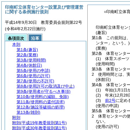
印南町立体育センター設置及び管理運営
に関する条例施行規則
○印南町立体
平成14年9月30日 教育委員会規則第22号
印南町立体育セン
(令和4年2月22日施行)
(趣旨)
第1条
この規則は
条項目次
沿革
ンター」という。)
本則
(業務)
第1条
(趣旨)
第2条
体育センタ
第2条
(業務)
(1)
体育スポーツ
第3条
(使用時間)
(使用時間)
第4条
(休館日)
第3条
体育センター
第5条
(使用の申請)
2
使用時間とは、
第6条
(使用の許可)
(休館日)
第7条
(使用の不許可)
第4条
体育センタ
第8条
(使用許可の取消及び中止)
(1)
年始
(1月1日
第9条
(使用者が守るべき事項)
(2)
年末
(12月2
第10条
(使用料の減額、免除)
(3)
前2号
に定め
第11条
(使用料の還付請求)
(使用の申請)
第12条
(施設等破損の処理)
第5条
体育センタ
第13条
(雑則)
2
体育センターの使
附則
ない。
附則
(平成19年教委規則第1号)
(使用の許可)
附則
(平成30年教委規則第1号)