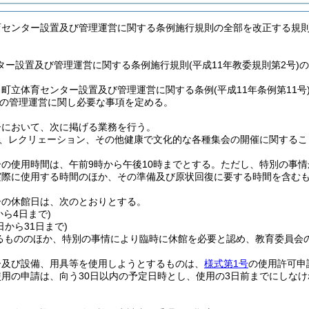
育センター設置及び管理運営に関する条例施行規則の全部を改正する規
ター設置及び管理運営に関する条例施行規則(平成11年教委規則第2号)
、町立体育センター設置及び管理運営に関する条例
(平成11年条例第11号
の管理運営に関し必要な事項を定める。
ーにおいて、次に掲げる業務を行う。
、レクリェーション、その他健康で文化的な各種集会の開催に関するこ
の使用時間は、午前9時から午後10時までとする。
ただし、特別の事情
実際に使用する時間のほか、その準備及び原状回復に要する時間を含む
ーの休館日は、次のとおりとする。
から4日まで)
8日から31日まで)
るもののほか、特別の事情により臨時に休館を必要と認め、教育委員会
ー及び設備、用具等を使用しようとするものは、
様式第1号
の使用許可申
用の申請は、向う30日以内の予定日時とし、使用の3日前までにしな