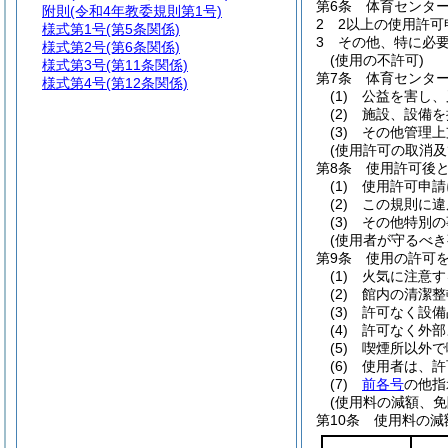
第6条
体育センタ
附則
(令和4年教委規則第1号)
2
2以上の使用許
様式第1号
(第5条関係)
3
その他、特に必
様式第2号
(第6条関係)
(使用の不許可)
様式第3号
(第11条関係)
第7条
体育センタ
様式第4号
(第12条関係)
(1)
公益を害し、
(2)
施設、設備を
(3)
その他管理上
(使用許可の取消及
第8条
使用許可後
(1)
使用許可申請
(2)
この規則に違
(3)
その他特別の
(使用者が守るべき
第9条
使用の許可
(1)
火気に注意す
(2)
館内の清潔整
(3)
許可なく設備
(4)
許可なく外部
(5)
喫煙所以外で
(6)
使用者は、許
(7)
前各号
の他指
(使用料の減額、免
第10条
使用料の減