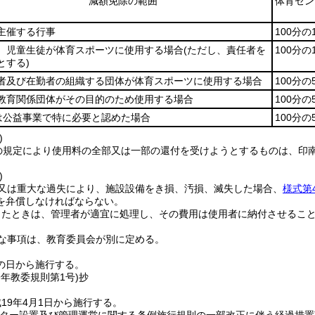
減額免除の範囲
体育セン
主催する行事
100分の1
、児童生徒が体育スポーツに使用する場合
(ただし、責任者を
100分の1
とする)
者及び在勤者の組織する団体が体育スポーツに使用する場合
100分の
教育関係団体がその目的のため使用する場合
100分の
は公益事業で特に必要と認めた場合
100分の
)
の規定により使用料の全部又は一部の還付を受けようとするものは、印
)
又は重大な過失により、施設設備をき損、汚損、滅失した場合、
様式第
を弁償しなければならない。
ったときは、管理者が適宜に処理し、その費用は使用者に納付させるこ
な事項は、教育委員会が別に定める。
の日から施行する。
9年
教委規則第1号)
抄
19年4月1日から施行する。