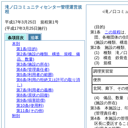
滝ノ口コミュニティセンター管理運営規
程
○滝ノ口コミ
平成17年3月25日 規程第1号
(目的)
(平成17年3月25日施行)
第1条
この規程
は
団、各種団体の住
条項目次
沿革
(施設の種類、構造
本則
第2条
施設の種類
第1条
(目的)
(1)
種類 滝ノ口
第2条
(施設の種類、構造、規模、備
(2)
構造 鉄骨造
品、数量)
(3)
規模
第3条
(施設の所在)
第4条
(管理責任者)
調理実習室
第5条
(利用者の範囲)
第6条
(利用の拒絶又は許可の取り消
便所
し)
玄関、廊下、その
第7条
(利用者の義務)
第8条
(原状の回復)
(4)
備品、数量 
第9条
(損害賠償)
(施設の所在)
第10条
(使用料)
第3条
本施設は、印
第11条
(その他)
(管理責任者)
附則
第4条
本施設の管
区長に委託するこ