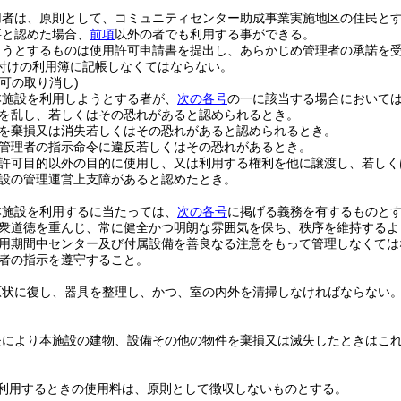
用者は、原則として、コミュニティセンター助成事業実施地区の住民と
要と認めた場合、
前項
以外の者でも利用する事ができる。
ようとするものは使用許可申請書を提出し、あらかじめ管理者の承諾を
付けの利用簿に記帳しなくてはならない。
可の取り消し)
本施設を利用しようとする者が、
次の各号
の一に該当する場合において
を乱し、若しくはその恐れがあると認められるとき。
を棄損又は消失若しくはその恐れがあると認められるとき。
管理者の指示命令に違反若しくはその恐れがあるとき。
許可目的以外の目的に使用し、又は利用する権利を他に譲渡し、若しく
設の管理運営上支障があると認めたとき。
本施設を利用するに当たっては、
次の各号
に掲げる義務を有するものと
衆道徳を重んじ、常に健全かつ明朗な雰囲気を保ち、秩序を維持するよ
用期間中センター及び付属設備を善良なる注意をもって管理しなくては
者の指示を遵守すること。
原状に復し、器具を整理し、かつ、室の内外を清掃しなければならない
失により本施設の建物、設備その他の物件を棄損又は滅失したときはこ
利用するときの使用料は、原則として徴収しないものとする。