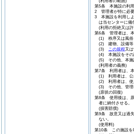
(利用者の範囲)
第5条
本施設の利
2
管理者が特に必
3
本施設を利用し
は当センターに備
(利用の拒絶又は許
第6条
管理者は、
(1)
秩序又は風俗
(2)
建物、設備等
(3)
この規程
又は
(4)
本施設をその
(5)
その他、本施
(利用者の義務)
第7条
利用者は、
(1)
利用者は、公
(2)
利用者は、使
(3)
その他、管理
(原状の回復)
第8条
使用後は、
者に納付させる。
(損害賠償)
第9条
故意又は過
ない。
(使用料)
第10条
この施設を