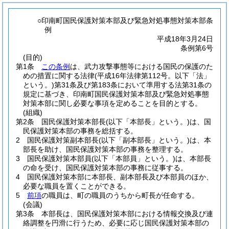
○印南町国民保護対策本部及び緊急対処事態対策本部条
例
平成18年3月24日
条例第6号
(目的)
第1条
この条例
は、武力攻撃事態等における国民の保護のた
めの措置に関する法律
(平成16年法律第112号。以下「法」
という。)
第31条及び第183条において準用する法第31条の
規定に基づき、印南町国民保護対策本部及び緊急対処事態
対策本部に関し必要な事項を定めることを目的とする。
(組織)
第2条
国民保護対策本部長
(以下「本部長」という。)
は、国
民保護対策本部の事務を総括する。
2
国民保護対策副本部長
(以下「副本部長」という。)
は、本
部長を助け、国民保護対策本部の事務を整理する。
3
国民保護対策本部員
(以下「本部員」という。)
は、本部長
の命を受け、国民保護対策本部の事務に従事する。
4
国民保護対策本部に本部長、副本部長及び本部員のほか、
必要な職員を置くことができる。
5
前項
の職員は、町の職員のうちから町長が任命する。
(会議)
第3条
本部長は、国民保護対策本部における情報交換及び連
絡調整を円滑に行うため、必要に応じ国民保護対策本部の