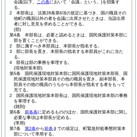
会議
(以下、
この条
において「会議」という。)
を招集す
る。
2
本部長は、法第28条第6項の規定に基づき、国の職員その
他町の職員以外の者を会議に出席させたときは、当該出席
者に対し意見を求めることができる。
(部)
第4条
本部長は、必要と認めるときは、国民保護対策本部に
部を置くことができる。
2
部に属すべき本部員は、本部長が指名する。
3
部に部長を置き、本部長の指名する本部員がこれに当た
る。
4
部長は部の事務を掌理する。
(現地対策本部)
第5条
国民保護現地対策本部に国民保護現地対策本部長、国
民保護現地対策本部員その他の職員を置き、副本部長、本
部員その他の職員のうちから本部長が指名する者をもって
充てる。
2
国民保護現地対策本部長は、国民保護現地対策本部の事務
を掌理する。
(雑則)
第6条
前各条
に定めるもののほか、国民保護対策本部に関し
必要な事項は本部長が定める。
(準用)
第7条
第2条
から
前条
までの規定は、町緊急対処事態対策本
部について準用する。