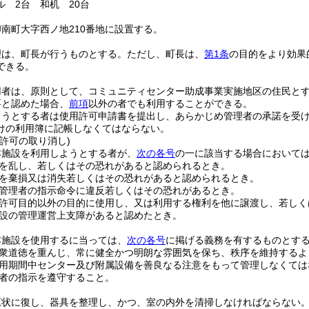
ル 2台 和机 20台
南町大字西ノ地210番地に設置する。
理は、町長が行うものとする。
ただし、町長は、
第1条
の目的をより効果
できる。
用者は、原則として、コミュニティセンター助成事業実施地区の住民と
要と認めた場合、
前項
以外の者でも利用することができる。
ようとする者は使用許可申請書を提出し、あらかじめ管理者の承諾を受
けの利用簿に記帳しなくてはならない。
許可の取り消し)
本施設を利用しようとする者が、
次の各号
の一に該当する場合において
を乱し、若しくはその恐れがあると認められるとき。
を棄損又は消失若しくはその恐れがあると認められるとき。
管理者の指示命令に違反若しくはその恐れがあるとき。
許可目的以外の目的に使用し、又は利用する権利を他に譲渡し、若しく
設の管理運営上支障があると認めたとき。
本施設を使用するに当っては、
次の各号
に掲げる義務を有するものとす
衆道徳を重んじ、常に健全かつ明朗な雰囲気を保ち、秩序を維持するよ
用期間中センター及び附属設備を善良なる注意をもって管理しなくては
者の指示を遵守すること。
原状に復し、器具を整理し、かつ、室の内外を清掃しなければならない