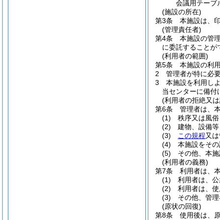
会議用テーブ
(施設の所在)
第3条
本施設は、印
(管理責任者)
第4条
本施設の管
に委託することが
(利用者の範囲)
第5条
本施設の利
2
管理者が特に必
3
本施設を利用し
当センターに備付
(利用者の拒絶又は
第6条
管理者は、
(1)
秩序又は風俗
(2)
建物、設備等
(3)
この規程
又は
(4)
本施設をその
(5)
その他、本施
(利用者の義務)
第7条
利用者は、
(1)
利用者は、公
(2)
利用者は、使
(3)
その他、管理
(原状の回復)
第8条
使用後は、