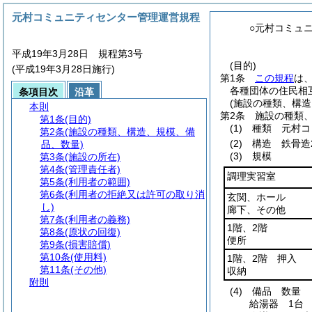
元村コミュニティセンター管理運営規程
○元村コミュ
平成19年3月28日 規程第3号
(目的)
(平成19年3月28日施行)
第1条
この規程
は
各種団体の住民相
条項目次
沿革
(施設の種類、構造
本則
第2条
施設の種類
第1条
(目的)
(1)
種類 元村コ
第2条
(施設の種類、構造、規模、備
(2)
構造 鉄骨造2
品、数量)
(3)
規模
第3条
(施設の所在)
第4条
(管理責任者)
調理実習室
第5条
(利用者の範囲)
第6条
(利用者の拒絶又は許可の取り消
玄関、ホール
し)
廊下、その他
第7条
(利用者の義務)
1階、2階
第8条
(原状の回復)
便所
第9条
(損害賠償)
第10条
(使用料)
1階、2階 押入
第11条
(その他)
収納
附則
(4)
備品 数量
給湯器 1台