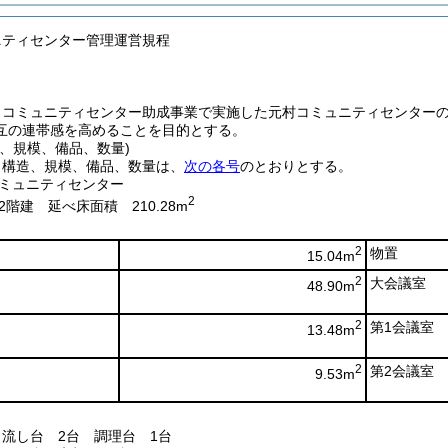
ニティセンター管理運営規程
、コミュニティセンター助成事業で実施した元村コミュニティセンター
互の連帯感を高めることを目的とする。
、規模、備品、数量)
、構造、規模、備品、数量は、
次の各号
のとおりとする。
ミュニティセンター
2
階建 延べ床面積 210.28m
2
物置
15.04m
2
大会議室
48.90m
2
第1会議室
13.48m
2
第2会議室
9.53m
 流し台 2台 調理台 1台