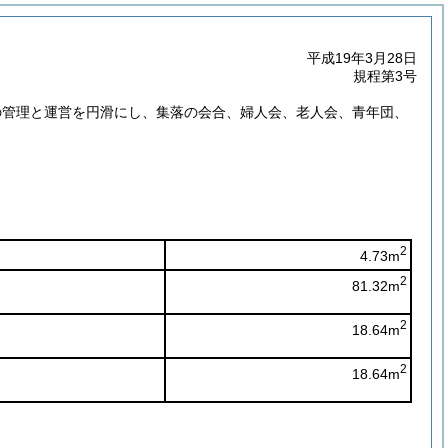
平成19年3月28日
規程第3号
の管理と運営を円滑にし、集落の会合、婦人会、老人会、青年団、
2
4.73m
2
81.32m
2
18.64m
2
18.64m