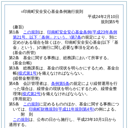
○印南町安全安心基金条例施行規則
平成24年2月10日
規則第5号
(趣旨)
第1条
この規則
は、
印南町安全安心基金条例
(平成23年条例
第21号。以下「条例」という。)
第7条
の規定により、別に
定めがある場合を除くほか、印南町安全安心基金
(以下「基
金」という。)
の施行に関し必要な事項を定める。
(基金の所管)
第2条
基金に関する事務は、総務課において所掌する。
(基金台帳)
第3条
総務課長は、基金の現状を明らかにするため、基金台
帳
(
様式第1号
)
を備えなければならない。
(繰替金整理簿)
第4条
会計管理者は、
条例第5条
の規定により繰替運用を行
った場合は、繰替金の現状を明らかにするため、繰替金整
理簿
(
様式第2号
)
を備えなければならない。
(準用規定)
第5条
この規則
に定めるもののほか、基金に関する事務につ
いては、
印南町財務規則
(平成11年規則第4号)
の例による。
附
則
この規則
は、公布の日から施行し、平成23年10月1日から
適用する。