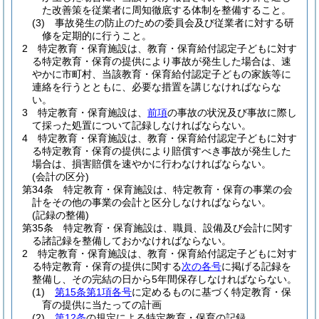
た改善策を従業者に周知徹底する体制を整備すること。
(3)
事故発生の防止のための委員会及び従業者に対する研
修を定期的に行うこと。
2
特定教育・保育施設は、教育・保育給付認定子どもに対す
る特定教育・保育の提供により事故が発生した場合は、速
やかに市町村、当該教育・保育給付認定子どもの家族等に
連絡を行うとともに、必要な措置を講じなければならな
い。
3
特定教育・保育施設は、
前項
の事故の状況及び事故に際し
て採った処置について記録しなければならない。
4
特定教育・保育施設は、教育・保育給付認定子どもに対す
る特定教育・保育の提供により賠償すべき事故が発生した
場合は、損害賠償を速やかに行わなければならない。
(会計の区分)
第34条
特定教育・保育施設は、特定教育・保育の事業の会
計をその他の事業の会計と区分しなければならない。
(記録の整備)
第35条
特定教育・保育施設は、職員、設備及び会計に関す
る諸記録を整備しておかなければならない。
2
特定教育・保育施設は、教育・保育給付認定子どもに対す
る特定教育・保育の提供に関する
次の各号
に掲げる記録を
整備し、その完結の日から5年間保存しなければならない。
(1)
第15条第1項各号
に定めるものに基づく特定教育・保
育の提供に当たっての計画
(2)
第12条
の規定による特定教育・保育の記録