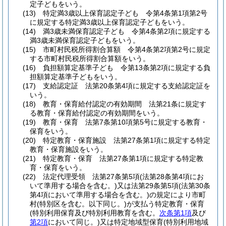
定子どもをいう。
(13)
特定満3歳以上保育認定子ども 令第4条第1項第2号
に規定する特定満3歳以上保育認定子どもをいう。
(14)
満3歳未満保育認定子ども 令第4条第2項に規定する
満3歳未満保育認定子どもをいう。
(15)
市町村民税所得割合算額 令第4条第2項第2号に規定
する市町村民税所得割合算額をいう。
(16)
負担額算定基準子ども 令第13条第2項に規定する負
担額算定基準子どもをいう。
(17)
支給認定証 法第20条第4項に規定する支給認定証を
いう。
(18)
教育・保育給付認定の有効期間 法第21条に規定す
る教育・保育給付認定の有効期間をいう。
(19)
教育・保育 法第7条第10項第5号に規定する教育・
保育をいう。
(20)
特定教育・保育施設 法第27条第1項に規定する特定
教育・保育施設をいう。
(21)
特定教育・保育 法第27条第1項に規定する特定教
育・保育をいう。
(22)
法定代理受領 法第27条第5項
(法第28条第4項にお
いて準用する場合を含む。)
又は法第29条第5項
(法第30条
第4項において準用する場合を含む。)
の規定により市町
村
(特別区を含む。以下同じ。)
が支払う特定教育・保育
(特別利用保育及び特別利用教育を含む。
次条第1項
及び
第2項
において同じ。)
又は特定地域型保育
(特別利用地域