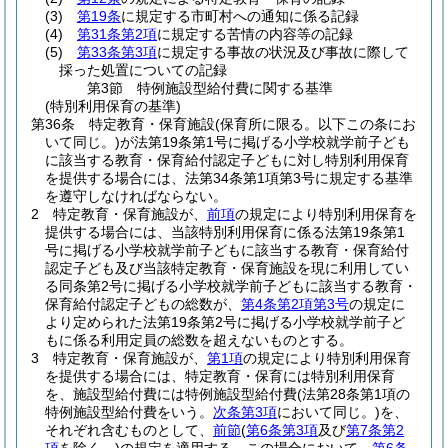
(3)
第19条
に規定する市町村への通知に係る記録
(4)
第31条第2項
に規定する苦情の内容等の記録
(5)
第33条第3項
に規定する事故の状況及び事故に際して
採った処置についての記録
第3節
特例施設型給付費に関する基準
(特別利用保育の基準)
第36条
特定教育・保育施設
(保育所に限る。以下この条にお
いて同じ。)
が法第19条第1号に掲げる小学校就学前子ども
に該当する教育・保育給付認定子どもに対し特別利用保育
を提供する場合には、法第34条第1項第3号に規定する基準
を遵守しなければならない。
2
特定教育・保育施設が、
前項
の規定により特別利用保育を
提供する場合には、当該特別利用保育に係る法第19条第1
号に掲げる小学校就学前子どもに該当する教育・保育給付
認定子ども及び当該特定教育・保育施設を現に利用してい
る同条第2号に掲げる小学校就学前子どもに該当する教育・
保育給付認定子どもの総数が、
第4条第2項第3号
の規定に
より定められた法第19条第2号に掲げる小学校就学前子ど
もに係る利用定員の総数を超えないものとする。
3
特定教育・保育施設が、
第1項
の規定により特別利用保育
を提供する場合には、特定教育・保育には特別利用保育
を、施設型給付費には特例施設型給付費
(法第28条第1項の
特例施設型給付費をいう。
次条第3項
において同じ。)
を、
それぞれ含むものとして、
前節
(
第6条第3項
及び
第7条第2