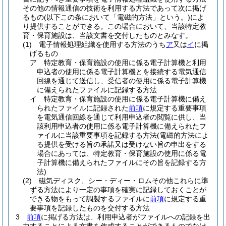
その他の情報通信の技術を利用する方法であって次に掲げ
るもの
(以下この条において「電磁的方法」という。)
によ
り提供することができる。
この場合において、当該特定教
育・保育施設は、当該文書を交付したものとみなす。
(1)
電子情報処理組織を使用する方法のうち
ア
又は
イ
に掲
げるもの
ア
特定教育・保育施設の使用に係る電子計算機と利用
申込者の使用に係る電子計算機とを接続する電気通信
回線を通じて送信し、受信者の使用に係る電子計算機
に備えられたファイルに記録する方法
イ
特定教育・保育施設の使用に係る電子計算機に備え
られたファイルに記録された
前項
に規定する重要事項
を電気通信回線を通じて利用申込者の閲覧に供し、当
該利用申込者の使用に係る電子計算機に備えられたフ
ァイルに当該重要事項を記録する方法
(電磁的方法によ
る提供を受ける旨の承諾又は受けない旨の申出をする
場合にあっては、特定教育・保育施設の使用に係る電
子計算機に備えられたファイルにその旨を記録する方
法)
(2)
磁気ディスク、シー・ディー・ロムその他これらに準
ずる方法により一定の事項を確実に記録しておくことが
できる物をもって調製するファイルに
前項
に規定する重
要事項を記録したものを交付する方法
3
前項
に掲げる方法は、利用申込者がファイルへの記録を出