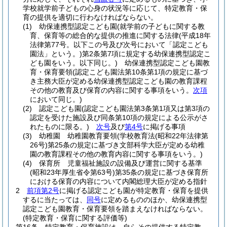
学校就学前子どもの心身の状況等に応じて、特定教育・保
育の提供を適切に行わなければならない。
(1)
幼保連携型認定こども園
(就学前の子どもに関する教
育、保育等の総合的な提供の推進に関する法律
(平成18年
法律第77号。以下この号及び次号において「認定こども
園法」という。)
第2条第7項に規定する幼保連携型認定こ
ども園をいう。以下同じ。)
幼保連携型認定こども園教
育・保育要領
(認定こども園法第10条第1項の規定に基づ
き主務大臣が定める幼保連携型認定こども園の教育課程
その他の教育及び保育の内容に関する事項をいう。
次項
において同じ。)
(2)
認定こども園
(認定こども園法第3条第1項又は第3項の
認定を受けた施設及び同条第10項の規定による公示がさ
れたものに限る。)
次号
及び
第4号
に掲げる事項
(3)
幼稚園 幼稚園教育要領
(学校教育法
(昭和22年法律第
26号)
第25条の規定に基づき文部科学大臣が定める幼稚
園の教育課程その他の教育内容に関する事項をいう。)
(4)
保育所 児童福祉施設の設備及び運営に関する基準
(昭和23年厚生省令第63号)
第35条の規定に基づき保育所
における保育の内容について内閣総理大臣が定める指針
2
前項第2号
に掲げる認定こども園が特定教育・保育を提供
するに当たっては、
同号
に定めるもののほか、幼保連携型
認定こども園教育・保育要領を踏まえなければならない。
(特定教育・保育に関する評価等)