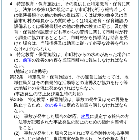
4
特定教育・保育施設は、その提供した特定教育・保育に関
し、法第14条第1項の規定により市町村が行う報告若しく
は帳簿書類その他の物件の提出若しくは提示の命令又は当
該市町村の職員からの質問若しくは特定教育・保育施設の
設備若しくは帳簿書類その他の物件の検査に応じ、及び教
育・保育給付認定子ども等からの苦情に関して市町村が行
う調査に協力するとともに、市町村から指導又は助言を受
けた場合は、当該指導又は助言に従って必要な改善を行わ
なければならない。
5
特定教育・保育施設は、市町村からの求めがあった場合に
は、
前項
の改善の内容を当該市町村に報告しなければなら
ない。
(地域との連携等)
第32条
特定教育・保育施設は、その運営に当たっては、地
域住民又はその自発的な活動等との連携及び協力を行う等
の地域との交流に努めなければならない。
(事故発生の防止及び発生時の対応)
第33条
特定教育・保育施設は、事故の発生又はその再発を
防止するため、
次の各号
に定める措置を講じなければなら
ない。
(1)
事故が発生した場合の対応、
次号
に規定する報告の方
法等が記載された事故発生の防止のための指針を整備す
ること。
(2)
事故が発生した場合又はそれに至る危険性がある事態
が生じた場合に、当該事実が報告され、その分析を通じ