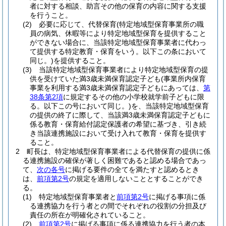
者に対する相談、助言その他の保育の内容に関する支援
を行うこと。
(2)
必要に応じて、代替保育
(特定地域型保育事業所の職
員の病気、休暇等により特定地域型保育を提供すること
ができない場合に、当該特定地域型保育事業者に代わっ
て提供する特定教育・保育をいう。以下この条において
同じ。)
を提供すること。
(3)
当該特定地域型保育事業者により特定地域型保育の提
供を受けていた満3歳未満保育認定子ども
(事業所内保育
事業を利用する満3歳未満保育認定子どもにあっては、
第
38条第2項
に規定するその他の小学校就学前子どもに限
る。以下この号において同じ。)
を、当該特定地域型保育
の提供の終了に際して、当該満3歳未満保育認定子どもに
係る教育・保育給付認定保護者の希望に基づき、引き続
き当該連携施設において受け入れて教育・保育を提供す
ること。
2
町長は、特定地域型保育事業者による代替保育の提供に係
る連携施設の確保が著しく困難であると認める場合であっ
て、
次の各号
に掲げる要件の全てを満たすと認めるとき
は、
前項第2号
の規定を適用しないこととすることができ
る。
(1)
特定地域型保育事業者と
前項第2号
に掲げる事項に係
る連携協力を行う者との間でそれぞれの役割の分担及び
責任の所在が明確化されていること。
(2)
前項第2号
に掲げる事項に係る連携協力を行う者の本