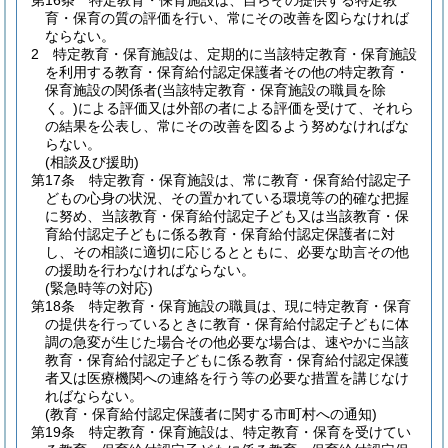
第16条
特定教育・保育施設は、自らその提供する特定教
育・保育の質の評価を行い、常にその改善を図らなければ
ならない。
2
特定教育・保育施設は、定期的に当該特定教育・保育施設
を利用する教育・保育給付認定保護者その他の特定教育・
保育施設の関係者
(当該特定教育・保育施設の職員を除
く。)
による評価又は外部の者による評価を受けて、それら
の結果を公表し、常にその改善を図るよう努めなければな
らない。
(相談及び援助)
第17条
特定教育・保育施設は、常に教育・保育給付認定子
どもの心身の状況、その置かれている環境等の的確な把握
に努め、当該教育・保育給付認定子ども又は当該教育・保
育給付認定子どもに係る教育・保育給付認定保護者に対
し、その相談に適切に応じるとともに、必要な助言その他
の援助を行わなければならない。
(緊急時等の対応)
第18条
特定教育・保育施設の職員は、現に特定教育・保育
の提供を行っているときに教育・保育給付認定子どもに体
調の急変が生じた場合その他必要な場合は、速やかに当該
教育・保育給付認定子どもに係る教育・保育給付認定保護
者又は医療機関への連絡を行う等の必要な措置を講じなけ
ればならない。
(教育・保育給付認定保護者に関する市町村への通知)
第19条
特定教育・保育施設は、特定教育・保育を受けてい