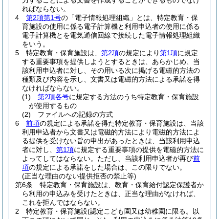
力することによる文書を作成することができるものでなけ
ればならない。
4
第2項第1号
の「電子情報処理組織」とは、特定教育・保
育施設の使用に係る電子計算機と利用申込者の使用に係る
電子計算機とを電気通信回線で接続した電子情報処理組織
をいう。
5
特定教育・保育施設は、
第2項
の規定により
第1項
に規定
する重要事項を提供しようとするときは、あらかじめ、当
該利用申込者に対し、その用いる次に掲げる電磁的方法の
種類及び内容を示し、文書又は電磁的方法による承諾を得
なければならない。
(1)
第2項各号
に規定する方法のうち特定教育・保育施設
が使用するもの
(2)
ファイルへの記録の方式
6
前項
の規定による承諾を得た特定教育・保育施設は、当該
利用申込者から文書又は電磁的方法により電磁的方法によ
る提供を受けない旨の申出があったときは、当該利用申込
者に対し、
第1項
に規定する重要事項の提供を電磁的方法に
よってしてはならない。
ただし、当該利用申込者が再び
前
項
の規定による承諾をした場合は、この限りでない。
(正当な理由のない提供拒否の禁止等)
第6条
特定教育・保育施設は、教育・保育給付認定保護者か
ら利用の申込みを受けたときは、正当な理由がなければ、
これを拒んではならない。
2
特定教育・保育施設
(認定こども園又は幼稚園に限る。以