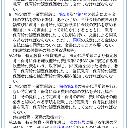
教育・保育給付認定保護者に対し交付しなければならな
い。
6
特定教育・保育施設は、
第3項
及び
第4項
の規定による金
銭の支払を求める際は、あらかじめ、当該金銭の使途及び
額並びに教育・保育給付認定保護者に金銭の支払を求める
理由について書面によって明らかにするとともに、教育・
保育給付認定保護者に対して説明を行い、文書による同意
を得なければならない。
ただし、
同項
の規定による金銭の
支払に係る同意については、文書によることを要しない。
(施設型給付費等の額に係る通知等)
第14条
特定教育・保育施設は、法定代理受領により特定教
育・保育に係る施設型給付費
(法第27条第1項に規定する施
設型給付費をいう。以下同じ。)
の支給を受けた場合は、教
育・保育給付認定保護者に対し、当該教育・保育給付認定
保護者に係る施設型給付費の額を通知しなければならな
い。
2
特定教育・保育施設は、
前条第2項
の法定代理受領を行わ
ない特定教育・保育に係る費用の額の支払を受けた場合
は、その提供した特定教育・保育の内容、費用の額その他
必要と認められる事項を記載した特定教育・保育提供証明
書を教育・保育給付認定保護者に対して交付しなければな
らない。
(特定教育・保育の取扱方針)
第15条
特定教育・保育施設は、
次の各号
に掲げる施設の区
分に応じて、それぞれ
当該各号
に定めるものに基づき、小