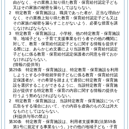
由がなく、その業務上知り得た教育・保育給付認定子ども
又はその家族の秘密を漏らしてはならない。
2
特定教育・保育施設は、職員であった者が、正当な理由が
なく、その業務上知り得た教育・保育給付認定子ども又は
その家族の秘密を漏らすことがないよう、必要な措置を講
じなければならない。
3
特定教育・保育施設は、小学校、他の特定教育・保育施設
等、地域子ども・子育て支援事業を行う者その他の機関に
対して、教育・保育給付認定子どもに関する情報を提供す
る際には、あらかじめ文書により当該教育・保育給付認定
子どもに係る教育・保育給付認定保護者の同意を得ておか
なければならない。
(情報の提供等)
第29条
特定教育・保育施設は、特定教育・保育施設を利用
しようとする小学校就学前子どもに係る教育・保育給付認
定保護者が、その希望を踏まえて適切に特定教育・保育施
設を選択することができるように、当該特定教育・保育施
設が提供する特定教育・保育の内容に関する情報の提供を
行うよう努めなければならない。
2
特定教育・保育施設は、当該特定教育・保育施設について
広告をする場合において、その内容を虚偽のもの又は誇大
なものとしてはならない。
(利益供与等の禁止)
第30条
特定教育・保育施設は、利用者支援事業
(法第59条
第1号に規定する事業をいう。)
その他の地域子ども・子育