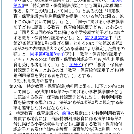
項
を除く。)
の規定を適用する。
この場合において、
第6条
第2項
中「特定教育・保育施設
(認定こども園又は幼稚園に
限る。以下この項において同じ。)
」とあるのは「特定教
育・保育施設
(特別利用保育を提供している施設に限る。以
下この項において同じ。)
」と、「同号に掲げる小学校就学
前子どもに該当する教育・保育給付認定子ども」とあるの
は「同号又は同条第2号に掲げる小学校就学前子どもに該当
する教育・保育給付認定子ども」と、
第13条第2項
中「法
第27条第3項第1号に掲げる額」とあるのは「法第28条第2
項第2号の内閣総理大臣が定める基準により算定した費用の
額」と、
同条第4項第3号イ
(ア)
中「教育・保育給付認定子
ども」とあるのは「教育・保育給付認定子ども
(特別利用保
育を受ける者を除く。)
」と、
同号イ
(イ)
中「教育・保育給
付認定子ども」とあるのは「教育・保育給付認定子ども
(特
別利用保育を受ける者を含む。)
」とする。
(特別利用教育の基準)
第37条
特定教育・保育施設
(幼稚園に限る。以下この条にお
いて同じ。)
が法第19条第2号に掲げる小学校就学前子ども
に該当する教育・保育給付認定子どもに対し、特別利用教
育を提供する場合には、法第34条第1項第2号に規定する基
準を遵守しなければならない。
2
特定教育・保育施設が、
前項
の規定により特別利用教育を
提供する場合には、当該特別利用教育に係る法第19条第2
号に掲げる小学校就学前子どもに該当する教育・保育給付
認定子ども及び当該特定教育・保育施設を現に利用してい