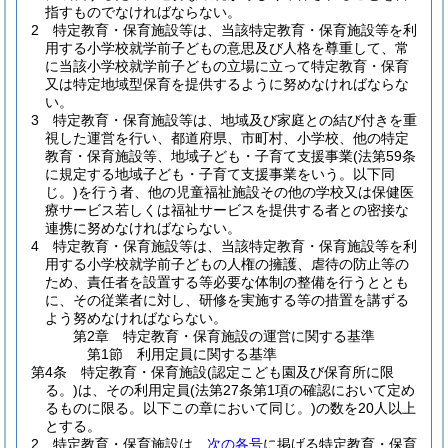
指すものでなければならない。
2
特定教育・保育施設等は、当該特定教育・保育施設等を利
用する小学校就学前子どもの意思及び人格を尊重して、常
に当該小学校就学前子どもの立場に立って特定教育・保育
又は特定地域型保育を提供するように努めなければならな
い。
3
特定教育・保育施設等は、地域及び家庭との結び付きを重
視した運営を行い、都道府県、市町村、小学校、他の特定
教育・保育施設等、地域子ども・子育て支援事業
(法第59条
に規定する地域子ども・子育て支援事業をいう。以下同
じ。)
を行う者、他の児童福祉施設その他の学校又は保健医
療サービス若しくは福祉サービスを提供する者との密接な
連携に努めなければならない。
4
特定教育・保育施設等は、当該特定教育・保育施設等を利
用する小学校就学前子どもの人権の擁護、虐待の防止等の
ため、責任者を設置する等必要な体制の整備を行うととも
に、その従業者に対し、研修を実施する等の措置を講ずる
よう努めなければならない。
第2章
特定教育・保育施設の運営に関する基準
第1節
利用定員に関する基準
第4条
特定教育・保育施設
(認定こども園及び保育所に限
る。)
は、その利用定員
(法第27条第1項の確認において定め
るものに限る。以下この章において同じ。)
の数を20人以上
とする。
2
特定教育・保育施設は、
次の各号
に掲げる特定教育・保育