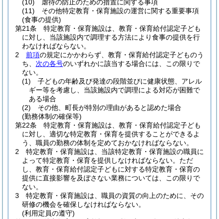
(10)
虐待の防止のための措置に関する事項
(11)
その他特定教育・保育施設の運営に関する重要事項
(食事の提供)
第21条
特定教育・保育施設は、教育・保育給付認定子ども
に対し、当該施設内で調理する方法により食事の提供を行
わなければならない。
2
前項
の規定にかかわらず、教育・保育給付認定子どものう
ち、
次の各号
のいずれかに該当する場合には、この限りで
ない。
(1)
子どもの年齢及び発達の段階並びに健康状態、アレル
ギー等を考慮し、当該施設内で調理による対応が困難で
ある場合
(2)
その他、町長が特別の理由があると認めた場合
(勤務体制の確保等)
第22条
特定教育・保育施設は、教育・保育給付認定子ども
に対し、適切な特定教育・保育を提供することができるよ
う、職員の勤務の体制を定めておかなければならない。
2
特定教育・保育施設は、当該特定教育・保育施設の職員に
よって特定教育・保育を提供しなければならない。
ただ
し、教育・保育給付認定子どもに対する特定教育・保育の
提供に直接影響を及ぼさない業務については、この限りで
ない。
3
特定教育・保育施設は、職員の資質の向上のために、その
研修の機会を確保しなければならない。
(利用定員の遵守)