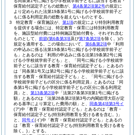
る同条第1号に掲げる小学校就学前子どもに該当する教育・
保育給付認定子どもの総数が、
第4条第2項第2号
の規定に
より定められた法第19条第1号に掲げる小学校就学前子ど
もに係る利用定員の総数を超えないものとする。
3
特定教育・保育施設が、
第1項
の規定により特別利用教育
を提供する場合には、特定教育・保育には特別利用教育
を、施設型給付費には特例施設型給付費を、それぞれ含む
ものとして、
前節
(
第6条第3項
及び
第7条第2項
を除く。)
の
規定を適用する。
この場合において、
第6条第2項
中「利用
の申込みに係る法第19条第1号に掲げる小学校就学前子ど
も」とあるのは「利用の申込みに係る法第19条第2号に掲
げる小学校就学前子ども」と、「同号に掲げる小学校就学
前子どもに該当する教育・保育給付認定子ども」とあるの
は「同条第1号又は第2号に掲げる小学校就学前子どもに該
当する教育・保育給付認定子ども」と、「同号に掲げる小
学校就学前子どもの区分に係る利用定員」とあるのは「同
条第1号に掲げる小学校就学前子どもの区分に係る利用定
員」と、
第13条第2項
中「法第27条第3項第1号に掲げる
額」とあるのは「法第28条第2項第3号の内閣総理大臣が定
める基準により算定した費用の額」と、
同条第4項第3号イ
(ア)
中「教育・保育給付認定子ども」とあるのは「教育・
保育給付認定子ども
(特別利用教育を受ける者を含む。)
」
と、
同号イ
(イ)
中「教育・保育給付認定子ども」とあるの
は「教育・保育給付認定子ども
(特別利用教育を受ける者を
除く。)
」とする。