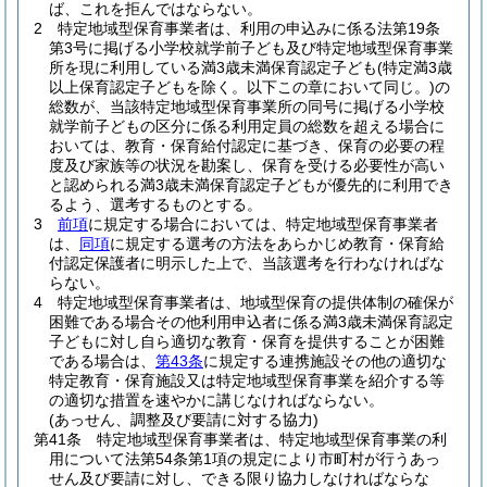
ば、これを拒んではならない。
2
特定地域型保育事業者は、利用の申込みに係る法第19条
第3号に掲げる小学校就学前子ども及び特定地域型保育事業
所を現に利用している満3歳未満保育認定子ども
(特定満3歳
以上保育認定子どもを除く。以下この章において同じ。)
の
総数が、当該特定地域型保育事業所の同号に掲げる小学校
就学前子どもの区分に係る利用定員の総数を超える場合に
おいては、教育・保育給付認定に基づき、保育の必要の程
度及び家族等の状況を勘案し、保育を受ける必要性が高い
と認められる満3歳未満保育認定子どもが優先的に利用でき
るよう、選考するものとする。
3
前項
に規定する場合においては、特定地域型保育事業者
は、
同項
に規定する選考の方法をあらかじめ教育・保育給
付認定保護者に明示した上で、当該選考を行わなければな
らない。
4
特定地域型保育事業者は、地域型保育の提供体制の確保が
困難である場合その他利用申込者に係る満3歳未満保育認定
子どもに対し自ら適切な教育・保育を提供することが困難
である場合は、
第43条
に規定する連携施設その他の適切な
特定教育・保育施設又は特定地域型保育事業を紹介する等
の適切な措置を速やかに講じなければならない。
(あっせん、調整及び要請に対する協力)
第41条
特定地域型保育事業者は、特定地域型保育事業の利
用について法第54条第1項の規定により市町村が行うあっ
せん及び要請に対し、できる限り協力しなければならな