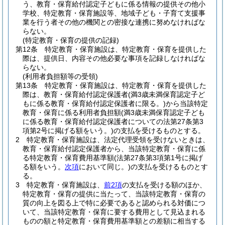
う、教育・保育給付認定子どもに係る情報の提供その他小
学校、特定教育・保育施設等、地域子ども・子育て支援事
業を行う者その他の機関との密接な連携に努めなければな
らない。
(特定教育・保育の提供の記録)
第12条
特定教育・保育施設は、特定教育・保育を提供した
際は、提供日、内容その他必要な事項を記録しなければな
らない。
(利用者負担額等の受領)
第13条
特定教育・保育施設は、特定教育・保育を提供した
際は、教育・保育給付認定保護者
(満3歳未満保育認定子ど
もに係る教育・保育給付認定保護者に限る。)
から当該特定
教育・保育に係る利用者負担額
(満3歳未満保育認定子ども
に係る教育・保育給付認定保護者についての法第27条第3
項第2号に掲げる額をいう。)
の支払を受けるものとする。
2
特定教育・保育施設は、法定代理受領を受けないときは、
教育・保育給付認定保護者から、当該特定教育・保育に係
る特定教育・保育費用基準額
(法第27条第3項第1号に掲げ
る額をいう。
次項
において同じ。)
の支払を受けるものとす
る。
3
特定教育・保育施設は、
前2項
の支払を受ける額のほか、
特定教育・保育の提供に当たって、当該特定教育・保育の
質の向上を図る上で特に必要であると認められる対価につ
いて、当該特定教育・保育に要する費用として見込まれる
ものの額と特定教育・保育費用基準額との差額に相当する