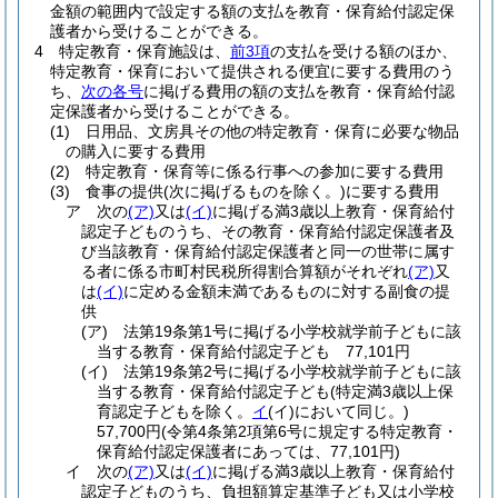
金額の範囲内で設定する額の支払を教育・保育給付認定保
護者から受けることができる。
4
特定教育・保育施設は、
前3項
の支払を受ける額のほか、
特定教育・保育において提供される便宜に要する費用のう
ち、
次の各号
に掲げる費用の額の支払を教育・保育給付認
定保護者から受けることができる。
(1)
日用品、文房具その他の特定教育・保育に必要な物品
の購入に要する費用
(2)
特定教育・保育等に係る行事への参加に要する費用
(3)
食事の提供
(次に掲げるものを除く。)
に要する費用
ア
次の
(ア)
又は
(イ)
に掲げる満3歳以上教育・保育給付
認定子どものうち、その教育・保育給付認定保護者及
び当該教育・保育給付認定保護者と同一の世帯に属す
る者に係る市町村民税所得割合算額がそれぞれ
(ア)
又
は
(イ)
に定める金額未満であるものに対する副食の提
供
(ア)
法第19条第1号に掲げる小学校就学前子どもに該
当する教育・保育給付認定子ども 77,101円
(イ)
法第19条第2号に掲げる小学校就学前子どもに該
当する教育・保育給付認定子ども
(特定満3歳以上保
育認定子どもを除く。
イ
(イ)
において同じ。)
57,700円
(令第4条第2項第6号に規定する特定教育・
保育給付認定保護者にあっては、77,101円)
イ
次の
(ア)
又は
(イ)
に掲げる満3歳以上教育・保育給付
認定子どものうち、負担額算定基準子ども又は小学校