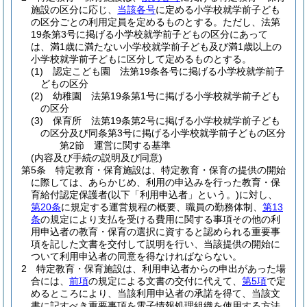
施設の区分に応じ、
当該各号
に定める小学校就学前子ども
の区分ごとの利用定員を定めるものとする。
ただし、法第
19条第3号に掲げる小学校就学前子どもの区分にあって
は、満1歳に満たない小学校就学前子ども及び満1歳以上の
小学校就学前子どもに区分して定めるものとする。
(1)
認定こども園 法第19条各号に掲げる小学校就学前子
どもの区分
(2)
幼稚園 法第19条第1号に掲げる小学校就学前子ども
の区分
(3)
保育所 法第19条第2号に掲げる小学校就学前子ども
の区分及び同条第3号に掲げる小学校就学前子どもの区分
第2節
運営に関する基準
(内容及び手続の説明及び同意)
第5条
特定教育・保育施設は、特定教育・保育の提供の開始
に際しては、あらかじめ、利用の申込みを行った教育・保
育給付認定保護者
(以下「利用申込者」という。)
に対し、
第20条
に規定する運営規程の概要、職員の勤務体制、
第13
条
の規定により支払を受ける費用に関する事項その他の利
用申込者の教育・保育の選択に資すると認められる重要事
項を記した文書を交付して説明を行い、当該提供の開始に
ついて利用申込者の同意を得なければならない。
2
特定教育・保育施設は、利用申込者からの申出があった場
合には、
前項
の規定による文書の交付に代えて、
第5項
で定
めるところにより、当該利用申込者の承諾を得て、当該文
書に記すべき重要事項を電子情報処理組織を使用する方法