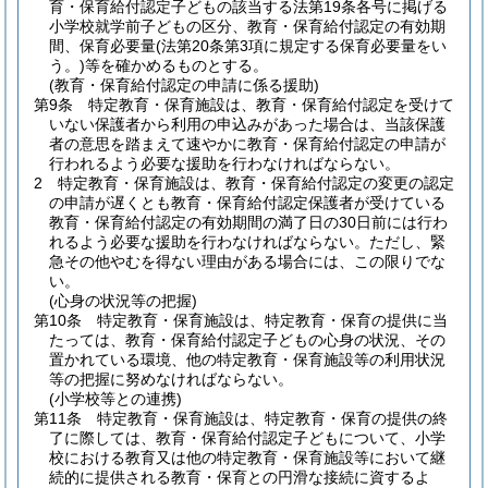
育・保育給付認定子どもの該当する法第19条各号に掲げる
小学校就学前子どもの区分、教育・保育給付認定の有効期
間、保育必要量
(法第20条第3項に規定する保育必要量をい
う。)
等を確かめるものとする。
(教育・保育給付認定の申請に係る援助)
第9条
特定教育・保育施設は、教育・保育給付認定を受けて
いない保護者から利用の申込みがあった場合は、当該保護
者の意思を踏まえて速やかに教育・保育給付認定の申請が
行われるよう必要な援助を行わなければならない。
2
特定教育・保育施設は、教育・保育給付認定の変更の認定
の申請が遅くとも教育・保育給付認定保護者が受けている
教育・保育給付認定の有効期間の満了日の30日前には行わ
れるよう必要な援助を行わなければならない。
ただし、緊
急その他やむを得ない理由がある場合には、この限りでな
い。
(心身の状況等の把握)
第10条
特定教育・保育施設は、特定教育・保育の提供に当
たっては、教育・保育給付認定子どもの心身の状況、その
置かれている環境、他の特定教育・保育施設等の利用状況
等の把握に努めなければならない。
(小学校等との連携)
第11条
特定教育・保育施設は、特定教育・保育の提供の終
了に際しては、教育・保育給付認定子どもについて、小学
校における教育又は他の特定教育・保育施設等において継
続的に提供される教育・保育との円滑な接続に資するよ