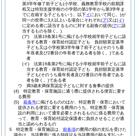
第3学年修了前子ども
(小学校、義務教育学校の前期課
程又は特別支援学校の小学部の第1学年から第3学年ま
でに在籍する子どもをいう。以下
イ
において同じ。)
が
同一の世帯に3人以上いる場合にそれぞれ
(ア)
又は
(イ)
に定める者に該当するものに対する副食の提供
(
ア
に該
当するものを除く。)
(ア)
法第19条第1号に掲げる小学校就学前子どもに該
当する教育・保育給付認定子ども 負担額算定基準
子ども又は小学校第3学年修了前子ども
(そのうち最
年長者及び2番目の年長者である者を除く。)
である
者
(イ)
法第19条第2号に掲げる小学校就学前子どもに該
当する教育・保育給付認定子ども 負担額算定基準
子ども
(そのうち最年長者及び2番目の年長者である
者を除く。)
である者
ウ
満3歳未満保育認定子どもに対する食事の提供
(4)
特定教育・保育施設に通う際に提供される便宜に要す
る費用
(5)
前各号
に掲げるもののほか、特定教育・保育において
提供される便宜に要する費用のうち、特定教育・保育施
設の利用において通常必要とされるものに係る費用であ
って、教育・保育給付認定保護者に負担させることが適
当と認められるもの
5
特定教育・保育施設は、
前各項
の費用の額の支払を受けた
場合は、当該費用に係る領収証を当該費用の額を支払った