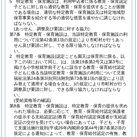
5
特定教育・保育施設は、利用申込者に係る教育・保育認定
子どもに対し自ら適切な教育・保育を提供することが困難
である場合は、適切な特定教育・保育施設又は特定地域型
保育事業を紹介する等の適切な措置を速やかに講じなけれ
ばならない。
(あっせん、調整及び要請に対する協力)
第7条
特定教育・保育施設は、当該特定教育・保育施設の利
用について法第42条第1項の規定により市町村が行うあっ
せん及び要請に対し、できる限り協力しなければならな
い。
2
特定教育・保育施設
(認定こども園又は保育所に限る。以
下この項において同じ。)
は、法第19条第2号又は第3号に
掲げる小学校就学前子どもに該当する教育・保育給付認定
子どもに係る当該特定教育・保育施設の利用について児童
福祉法第24条第3項
(同法附則第73条第1項の規定により読
み替えて適用する場合を含む。)
の規定により市町村が行う
調整及び要請に対し、できる限り協力しなければならな
い。
(受給資格等の確認)
第8条
特定教育・保育施設は、特定教育・保育の提供を求め
られた場合は、必要に応じて、教育・保育給付認定保護者
の提示する支給認定証
(教育・保育給付認定保護者が支給認
定証の交付を受けていない場合にあっては、子ども・子育
て支援法施行規則
(平成26年内閣府令第44号)
第7条第2項の
規定による通知)
によって、教育・保育給付認定の有無、教