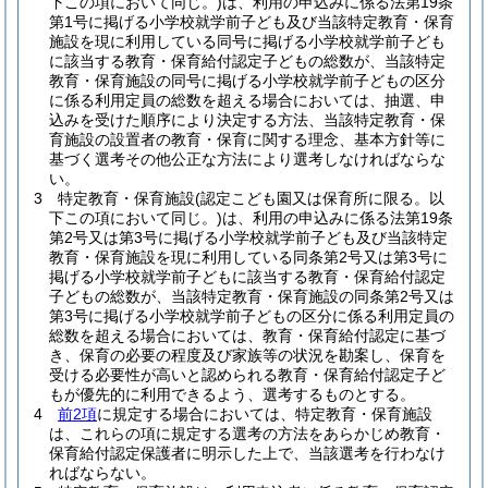
下この項において同じ。)
は、利用の申込みに係る法第19条
第1号に掲げる小学校就学前子ども及び当該特定教育・保育
施設を現に利用している同号に掲げる小学校就学前子ども
に該当する教育・保育給付認定子どもの総数が、当該特定
教育・保育施設の同号に掲げる小学校就学前子どもの区分
に係る利用定員の総数を超える場合においては、抽選、申
込みを受けた順序により決定する方法、当該特定教育・保
育施設の設置者の教育・保育に関する理念、基本方針等に
基づく選考その他公正な方法により選考しなければならな
い。
3
特定教育・保育施設
(認定こども園又は保育所に限る。以
下この項において同じ。)
は、利用の申込みに係る法第19条
第2号又は第3号に掲げる小学校就学前子ども及び当該特定
教育・保育施設を現に利用している同条第2号又は第3号に
掲げる小学校就学前子どもに該当する教育・保育給付認定
子どもの総数が、当該特定教育・保育施設の同条第2号又は
第3号に掲げる小学校就学前子どもの区分に係る利用定員の
総数を超える場合においては、教育・保育給付認定に基づ
き、保育の必要の程度及び家族等の状況を勘案し、保育を
受ける必要性が高いと認められる教育・保育給付認定子ど
もが優先的に利用できるよう、選考するものとする。
4
前2項
に規定する場合においては、特定教育・保育施設
は、これらの項に規定する選考の方法をあらかじめ教育・
保育給付認定保護者に明示した上で、当該選考を行わなけ
ればならない。