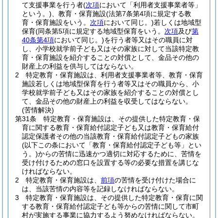
て支援事業を行う者
(
次項
において「利用者支援事業者等」
という。)
、教育・保育施設
(法第7条第4項に規定する教
育・保育施設をいう。
次項
において同じ。)
若しくは地域型
保育
(同条第5項に規定する地域型保育をいう。
次項
及び
第
40条第4項
において同じ。)
を行う者等又はその職員に対
し、小学校就学前子ども又はその家族に対して当該特定教
育・保育施設を紹介することの対償として、金品その他の
財産上の利益を供与してはならない。
2
特定教育・保育施設は、利用者支援事業者等、教育・保育
施設若しくは地域型保育を行う者等又はその職員から、小
学校就学前子ども又はその家族を紹介することの対償とし
て、金品その他の財産上の利益を収受してはならない。
(苦情解決)
第31条
特定教育・保育施設は、その提供した特定教育・保
育に関する教育・保育給付認定子ども又は教育・保育給付
認定保護者その他の当該教育・保育給付認定子どもの家族
(以下この条において「教育・保育給付認定子ども等」とい
う。)
からの苦情に迅速かつ適切に対応するために、苦情を
受け付けるための窓口を設置する等の必要な措置を講じな
ければならない。
2
特定教育・保育施設は、
前項
の苦情を受け付けた場合に
は、当該苦情の内容等を記録しなければならない。
3
特定教育・保育施設は、その提供した特定教育・保育に関
する教育・保育給付認定子ども等からの苦情に関して市町
村が実施する事業に協力するよう努めなければならない。