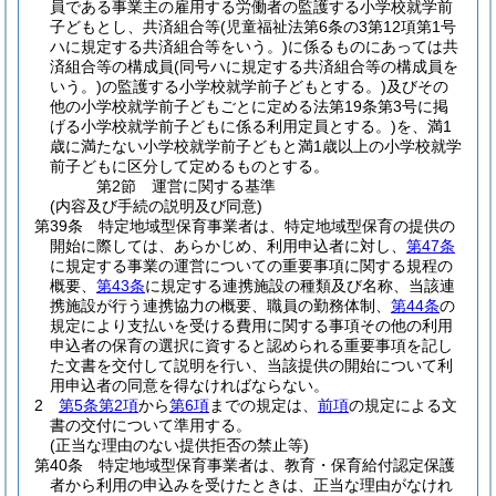
員である事業主の雇用する労働者の監護する小学校就学前
子どもとし、共済組合等
(児童福祉法第6条の3第12項第1号
ハに規定する共済組合等をいう。)
に係るものにあっては共
済組合等の構成員
(同号ハに規定する共済組合等の構成員を
いう。)
の監護する小学校就学前子どもとする。)
及びその
他の小学校就学前子どもごとに定める法第19条第3号に掲
げる小学校就学前子どもに係る利用定員とする。)
を、満1
歳に満たない小学校就学前子どもと満1歳以上の小学校就学
前子どもに区分して定めるものとする。
第2節
運営に関する基準
(内容及び手続の説明及び同意)
第39条
特定地域型保育事業者は、特定地域型保育の提供の
開始に際しては、あらかじめ、利用申込者に対し、
第47条
に規定する事業の運営についての重要事項に関する規程の
概要、
第43条
に規定する連携施設の種類及び名称、当該連
携施設が行う連携協力の概要、職員の勤務体制、
第44条
の
規定により支払いを受ける費用に関する事項その他の利用
申込者の保育の選択に資すると認められる重要事項を記し
た文書を交付して説明を行い、当該提供の開始について利
用申込者の同意を得なければならない。
2
第5条第2項
から
第6項
までの規定は、
前項
の規定による文
書の交付について準用する。
(正当な理由のない提供拒否の禁止等)
第40条
特定地域型保育事業者は、教育・保育給付認定保護
者から利用の申込みを受けたときは、正当な理由がなけれ