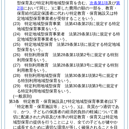
型保育及び特定利用地域型保育を含む。
次条第1項
及び
第
2項
において同じ。)
に要した費用の額の一部を、教育・
保育給付認定保護者に代わり特定教育・保育施設又は特
定地域型保育事業者が受領することをいう。
(23)
特定地域型保育事業 法第43条第2項に規定する特定
地域型保育事業をいう。
(24)
特定地域型保育事業者 法第29条第1項に規定する特
定地域型保育事業者をいう。
(25)
特定地域型保育 法第29条第1項に規定する特定地域
型保育をいう。
(26)
特別利用保育 法第28条第1項第2号に規定する特別
利用保育をいう。
(27)
特別利用教育 法第28条第1項第3号に規定する特別
利用教育をいう。
(28)
特別利用地域型保育 法第30条第1項第2号に規定す
る特別利用地域型保育をいう。
(29)
特定利用地域型保育 法第30条第1項第3号に規定す
る特定利用地域型保育をいう。
(一般原則)
第3条
特定教育・保育施設及び特定地域型保育事業者
(以下
「特定教育・保育施設等」という。)
は、良質かつ適切であ
り、かつ、子どもの保護者の経済的負担の軽減について適
切に配慮された内容及び水準の特定教育・保育又は特定地
域型保育の提供を行うことにより、全ての子どもが健やか
に成長するために適切な環境が等しく確保されることを目