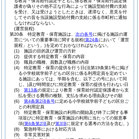
る教育・保育給付認定子どもに係る教育・保育給付認定保
護者が偽りその他不正な行為によって施設型給付費の支給
を受け、又は受けようとしたときは、遅滞なく、意見を付
してその旨を当該施設型給付費の支給に係る市町村に通知
しなければならない。
(運営規程)
第20条
特定教育・保育施設は、
次の各号
に掲げる施設の運
営についての重要事項に関する規程
(
第24条
において「運営
規程」という。)
を定めておかなければならない。
(1)
施設の目的及び運営の方針
(2)
提供する特定教育・保育の内容
(3)
職員の職種、員数及び職務の内容
(4)
特定教育・保育の提供を行う日
(法第19条第1号に掲げ
る小学校就学前子どもの区分に係る利用定員を定めてい
る施設にあっては、学期を含む。以下この号において同
じ。)
及び時間並びに特定教育・保育の提供を行わない日
(5)
第13条
の規定により教育・保育給付認定保護者から支
払を受ける費用の種類、支払を求める理由及びその額
(6)
第4条第2項各号
に定める小学校就学前子どもの区分ご
との利用定員
(7)
特定教育・保育施設の利用の開始及び終了に関する事
項並びに特定教育・保育施設の利用に当たっての留意事
項
(
第6条第2項
及び
第3項
に規定する選考の方法を含む。)
(8)
緊急時等における対応方法
(9)
非常災害対策