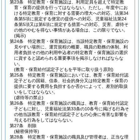
第23条
特定教育・保育施設は、利用定員を超えて特定教
育・保育の提供を行ってはならない。
ただし、年度中にお
ける特定教育・保育に対する需要の増大への対応、法第34
条第5項に規定する便宜の提供への対応、児童福祉法第24
条第5項又は第6項に規定する措置への対応、災害、虐待そ
の他のやむを得ない事情がある場合は、この限りでない。
(掲示)
第24条
特定教育・保育施設は、当該特定教育・保育施設の
見やすい場所に、運営規程の概要、職員の勤務の体制、利
用者負担その他の利用申込者の特定教育・保育施設の選択
に資すると認められる重要事項を掲示しなければならな
い。
(教育・保育給付認定子どもを平等に取り扱う原則)
第25条
特定教育・保育施設においては、教育・保育給付認
定子どもの国籍、信条、社会的身分又は特定教育・保育の
提供に要する費用を負担するか否かによって、差別的取扱
いをしてはならない。
(虐待等の禁止)
第26条
特定教育・保育施設の職員は、教育・保育給付認定
子どもに対し、児童福祉法第33条の10各号に掲げる行為そ
の他当該教育・保育給付認定子どもの心身に有害な影響を
与える行為をしてはならない。
第27条
削除
(秘密保持等)
第28条
特定教育・保育施設の職員及び管理者は、正当な理