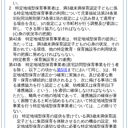
い。
2
特定地域型保育事業者は、満3歳未満保育認定子どもに係
る特定地域型保育事業の利用について児童福祉法第24条第
3項
(同法附則第73条第1項の規定により読み替えて適用す
る場合を含む。)
の規定により市町村が行う調整及び要請に
対し、できる限り協力しなければならない。
(心身の状況等の把握)
第42条
特定地域型保育事業者は、特定地域型保育の提供に
当たっては、満3歳未満保育認定子どもの心身の状況、その
置かれている環境、他の特定教育・保育施設等の利用状況
等の把握に努めなければならない。
(特定教育・保育施設等との連携)
第43条
特定地域型保育事業者
(居宅訪問型保育事業を行う者
を除く。以下この項から
第5項
までにおいて同じ。)
は、特
定地域型保育が適正かつ確実に実施され、及び必要な教
育・保育が継続的に提供されるよう、次に掲げる事項に係
る連携協力を行う認定こども園、幼稚園又は保育所
(以下
「連携施設」という。)
を適切に確保しなければならない。
ただし、離島その他の地域であって、連携施設の確保が著
しく困難であると町が認めるものにおいて特定地域型保育
事業を行う特定地域型保育事業者については、この限りで
ない。
(1)
特定地域型保育の提供を受けている満3歳未満保育認
定子どもに集団保育を体験させるための機会の設定、特
定地域型保育の適切な提供に必要な特定地域型保育事業