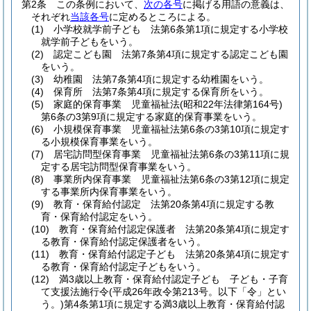
第2条
この条例において、
次の各号
に掲げる用語の意義は、
それぞれ
当該各号
に定めるところによる。
(1)
小学校就学前子ども 法第6条第1項に規定する小学校
就学前子どもをいう。
(2)
認定こども園 法第7条第4項に規定する認定こども園
をいう。
(3)
幼稚園 法第7条第4項に規定する幼稚園をいう。
(4)
保育所 法第7条第4項に規定する保育所をいう。
(5)
家庭的保育事業 児童福祉法
(昭和22年法律第164号)
第6条の3第9項に規定する家庭的保育事業をいう。
(6)
小規模保育事業 児童福祉法第6条の3第10項に規定す
る小規模保育事業をいう。
(7)
居宅訪問型保育事業 児童福祉法第6条の3第11項に規
定する居宅訪問型保育事業をいう。
(8)
事業所内保育事業 児童福祉法第6条の3第12項に規定
する事業所内保育事業をいう。
(9)
教育・保育給付認定 法第20条第4項に規定する教
育・保育給付認定をいう。
(10)
教育・保育給付認定保護者 法第20条第4項に規定す
る教育・保育給付認定保護者をいう。
(11)
教育・保育給付認定子ども 法第20条第4項に規定す
る教育・保育給付認定子どもをいう。
(12)
満3歳以上教育・保育給付認定子ども 子ども・子育
て支援法施行令
(平成26年政令第213号。以下「令」とい
う。)
第4条第1項に規定する満3歳以上教育・保育給付認