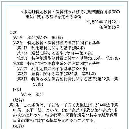
○印南町特定教育・保育施設及び特定地域型保育事業の
運営に関する基準を定める条例
平成26年12月22日
条例第18号
目次
第1章
総則
(第1条―第3条)
第2章
特定教育・保育施設の運営に関する基準
第1節
利用定員に関する基準
(第4条)
第2節
運営に関する基準
(第5条―第35条)
第3節
特例施設型給付費に関する基準
(第36条・第37条)
第3章
特定地域型保育事業の運営に関する基準
第1節
利用定員に関する基準
(第38条)
第2節
運営に関する基準
(第39条―第51条)
第3節
特例地域型保育給付費に関する基準
(第52条・第
53条)
附則
第1章
総則
(趣旨)
第1条
この条例は、子ども・子育て支援法
(平成24年法律第
65号。以下「法」という。)
第34条第3項及び第46条第3項
の規定に基づき、特定教育・保育施設及び特定地域型保育
事業の運営に関する基準を定めるものとする。
(定義)