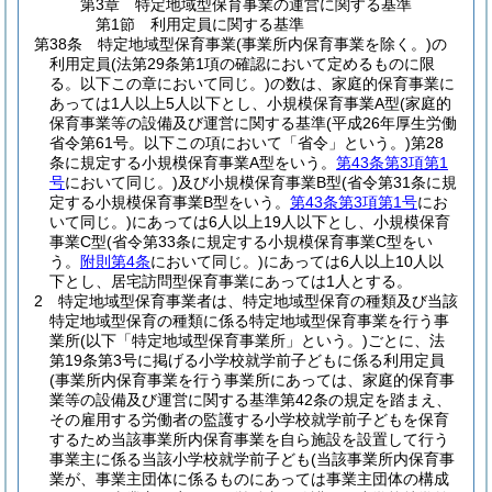
第3章
特定地域型保育事業の運営に関する基準
第1節
利用定員に関する基準
第38条
特定地域型保育事業
(事業所内保育事業を除く。)
の
利用定員
(法第29条第1項の確認において定めるものに限
る。以下この章において同じ。)
の数は、家庭的保育事業に
あっては1人以上5人以下とし、小規模保育事業A型
(家庭的
保育事業等の設備及び運営に関する基準
(平成26年厚生労働
省令第61号。以下この項において「省令」という。)
第28
条に規定する小規模保育事業A型をいう。
第43条第3項第1
号
において同じ。)
及び小規模保育事業B型
(省令第31条に規
定する小規模保育事業B型をいう。
第43条第3項第1号
にお
いて同じ。)
にあっては6人以上19人以下とし、小規模保育
事業C型
(省令第33条に規定する小規模保育事業C型をい
う。
附則第4条
において同じ。)
にあっては6人以上10人以
下とし、居宅訪問型保育事業にあっては1人とする。
2
特定地域型保育事業者は、特定地域型保育の種類及び当該
特定地域型保育の種類に係る特定地域型保育事業を行う事
業所
(以下「特定地域型保育事業所」という。)
ごとに、法
第19条第3号に掲げる小学校就学前子どもに係る利用定員
(事業所内保育事業を行う事業所にあっては、家庭的保育事
業等の設備及び運営に関する基準第42条の規定を踏まえ、
その雇用する労働者の監護する小学校就学前子どもを保育
するため当該事業所内保育事業を自ら施設を設置して行う
事業主に係る当該小学校就学前子ども
(当該事業所内保育事
業が、事業主団体に係るものにあっては事業主団体の構成