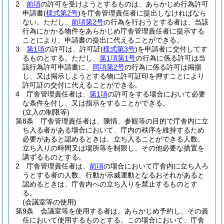
2
前項
の許可を受けようとするものは、あらかじめ行為許可
申請書
(
様式第2号
)
を庁舎管理責任者に提出しなければなら
ない。
ただし、
前項第2号
の行為を行おうとする者は、当該
行為にかかる物件をあらかじめ庁舎管理責任者に提示する
ことにより、申請書の提出に代えることができる。
3
第1項
の許可は、許可証
(
様式第3号
)
を申請者に交付してす
るものとする。
ただし、
第1項第1号
の行為に係る許可は当
該行為許可申請書に、
同項第2号
の行為に係る許可は掲揚
し、又は掲示しようとする物に許可証印を押すことにより
許可証の交付に代えることができる。
4
庁舎管理責任者は、
第1項
の許可をする場合において必要
な条件を付し、又は指示をすることができる。
(立入の制限等)
第8条
庁舎管理責任者は、陳情、参観等の目的で庁舎内に立
ち入る者がある場合において、庁内の秩序を維持するため
必要があると認めるときは、立ち入ることができる人数、
立ち入りの時間又は場所等を制限し、その他必要な措置を
講ずるものとする。
2
庁舎管理責任者は、
前項
の場合において庁舎内に立ち入ろ
うとする者の人数、行動が示威運動となるおそれがあると
認めるときは、庁舎内への立ち入りを禁止するものとす
る。
(会議室等の使用)
第9条
会議室等を使用する者は、あらかじめ予約し、その責
任において使用するものとする。
この場合において、庁舎