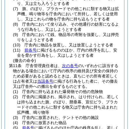
り、又は立ち入ろうとする者
(7)
旗、のぼり、プラカードその他これに類する物又は拡
声機、鳴り物等を庁舎内において所持し、若しくは使用
し、又はこれらの物を庁舎内に持ち込もうとする者
(8)
庁舎内において坐り込み、その他通行の妨害になるよ
うな行為をし、又はしようとする者
(9)
庁舎内において銭、物品等の寄附を強要し、又は押売
りをしようとする者
(10)
庁舎内に物品を放置し、又は放置しようとする者
(11)
前各号
に掲げるもののほか、庁内の秩序を乱し、安
全を脅かす行為をし、又はしようとする者
(撤去の命令)
第11条
庁舎管理責任者は、
次の各号
のいずれかに該当する
物がある場合において庁内の秩序の維持及び安全の保持の
ため必要があると認めるときは、直ちにその所有者若しく
は占有者又は
当該各号
に掲げる行為をした者に、その撤去
又は庁舎外への搬出を命ずるものとする。
(1)
庁舎内に持ち込まれた爆発物その他の危険物
(2)
庁舎内に掲揚され、掲示され、はり付けられ、若しく
は持ち込まれた旗、のぼり、懸垂幕、宣伝ビラ、プラカ
ードその他これらに類する物又は庁舎内に持ち込まれた
拡声機、鳴り物等
(3)
庁舎内に放置された、テントその他の施設
(4)
庁舎内に放置された物品
(5)
前各号
に掲げるもののほか庁内の秩序を乱し、若しく