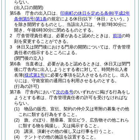
らない。
(出入口の開閉)
第5条
庁舎の出入口は、
印南町の休日を定める条例
(平成2年
条例第5号)
第1条
の規定による休日
(以下「休日」という。)
を除き開閉するものとし、当該出入口は、午前7時30分に
開き、午後6時30分に閉めるものとする。
2
庁舎管理責任者は、必要があると認めたときは、
前項
の時
刻を変更することができる。
3
休日又は閉門後における門扉の開閉については、庁舎管理
責任者の指示するところによる。
(閉門後の立入)
第6条
当直者は、必要があると認めるときは、休日又は閉門
後に庁舎内に出入しようとする者に対して、時間外出入者
名簿
(
様式第1号
)
に必要な事項を記入させるものとし、出入
りには、守衛室前の通用口を利用させるものとする。
(行為の許可)
第7条
庁舎内において
次の各号
のいずれかに掲げる行為をし
ようとする者は、庁舎管理責任者の許可を受けなければな
らない。
(1)
物品の販売、宣伝、契約の仲介又は寄附の募集その他
これに類する行為をすること。
(2)
旗、のぼり、懸垂幕、宣伝ビラ、広告物その他これら
に類する物を掲揚し、又は掲示すること。
(3)
講演、演劇その他の催し又は行事を行うこと。
(4)
テントその他の施設を設置すること。