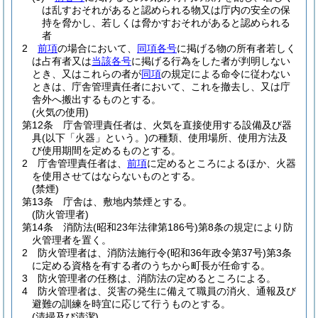
は乱すおそれがあると認められる物又は庁内の安全の保
持を脅かし、若しくは脅かすおそれがあると認められる
者
2
前項
の場合において、
同項各号
に掲げる物の所有者若しく
は占有者又は
当該各号
に掲げる行為をした者が判明しない
とき、又はこれらの者が
同項
の規定による命令に従わない
ときは、庁舎管理責任者において、これを撤去し、又は庁
舎外へ搬出するものとする。
(火気の使用)
第12条
庁舎管理責任者は、火気を直接使用する設備及び器
具
(以下「火器」という。)
の種類、使用場所、使用方法及
び使用期間を定めるものとする。
2
庁舎管理責任者は、
前項
に定めるところによるほか、火器
を使用させてはならないものとする。
(禁煙)
第13条
庁舎は、敷地内禁煙とする。
(防火管理者)
第14条
消防法
(昭和23年法律第186号)
第8条の規定により防
火管理者を置く。
2
防火管理者は、消防法施行令
(昭和36年政令第37号)
第3条
に定める資格を有する者のうちから町長が任命する。
3
防火管理者の任務は、消防法の定めるところによる。
4
防火管理者は、災害の発生に備えて職員の消火、通報及び
避難の訓練を時宜に応じて行うものとする。
(清掃及び清潔)