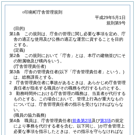
○印南町庁舎管理規則
平成29年5月1日
規則第9号
(目的)
第1条
この規則は、庁舎の管理に関し必要な事項を定め、庁
舎の適正な使用及び公務の適正な運営に資することを目的
とする。
(定義)
第2条
この規則において「庁舎」とは、本庁の建物並びにそ
の附属物及び構内をいう。
(庁舎管理責任者)
第3条
庁舎の管理責任者
(以下「庁舎管理責任者」という。)
は、総務課長とする。
2
庁舎管理責任者に事故があるときは、あらかじめ庁舎管理
責任者が指名する職員がその職務を代行するものとする。
3
勤務時間外における庁舎管理の職務は、当直者が代行する
ものとする。
この場合において、管理上行為が重大なもの
については、庁舎管理責任者の指示を受けなければならな
い。
(職員の協力義務)
第4条
職員は、庁舎管理責任者
(
前条第2項
及び
第3項
の規定
により事務を代行する者を含む。以下同じ。)
が庁舎管理上
必要な事項を指示したときは、その指示を守らなければな