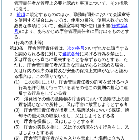
管理責任者が管理上必要と認めた事項について、その指示
に従う。
2
前項
に規定するもののほか、勤務時間外において会議室等
を使用する場合にあっては、使用の目的、使用人数その他
必要な事項について、会議室等時間外使用届出書
(
様式第4
号
)
により、あらかじめ庁舎管理責任者に届け出るものとす
る。
(行為の禁止等)
第10条
庁舎管理責任者は、
次の各号
のいずれかに該当する
と認められる者に対して
当該各号
に掲げる行為を禁止し、
又は庁舎から直ちに退去することを命ずるものとする。
た
だし、庁舎管理責任者が正当な理由があると認める場合、
又は庁内の秩序の維持及び安全の保持上支障がないと認め
る場合は、この限りでない。
(1)
この規則により、庁舎管理責任者の許可を受けるべき
行為を許可無く行っている者その他この規則の規定に違
反する行為をしている者
(2)
爆発物その他の危険物を庁舎内において危険防止の措
置を講じないで所持し、又は庁舎に放置しようとする者
(3)
庁舎管理責任者が指定した場所以外において採暖、焼
却その他火気の取扱いをし、又はしようとする者
(4)
庁舎を損傷し、又はしようとする者
(5)
庁舎の美観を損じ、又はその清潔を汚す行為をし、又
はしようとする者
(6)
庁舎管理責任者が立ち入りを禁止した場所に立ち入