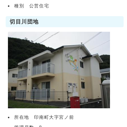
種別 公営住宅
切目川団地
所在地 印南町大字宮ノ前