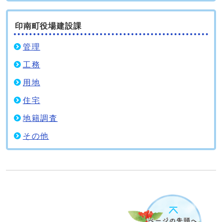
印南町役場建設課
管理
工務
用地
住宅
地籍調査
その他