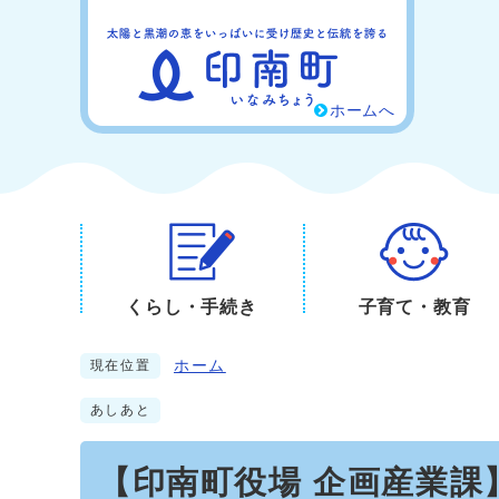
ホームへ
くらし・手続き
子育て・教育
ホーム
現在位置
あしあと
【印南町役場 企画産業課