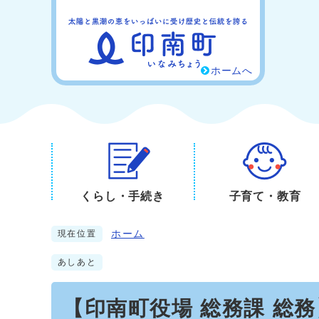
ホームへ
くらし・手続き
子育て・教育
ホーム
現在位置
あしあと
【印南町役場 総務課 総