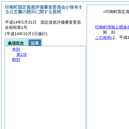
印南町固定資産評価審査委員会が保有す
る公文書の開示に関する規程
○印南町固定
平成14年5月31日 固定資産評価審査委員
印南町情報公開条
会規程第1号
附
則
(平成14年10月1日施行)
この規程
は、平成
条項目次
沿革
本則
第1項
附則