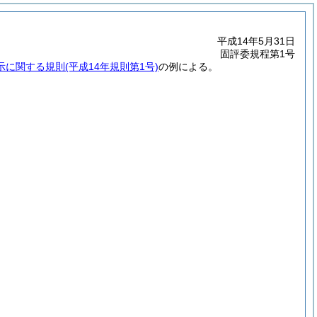
平成14年5月31日
固評委規程第1号
示に関する規則
(平成14年規則第1号)
の例による。