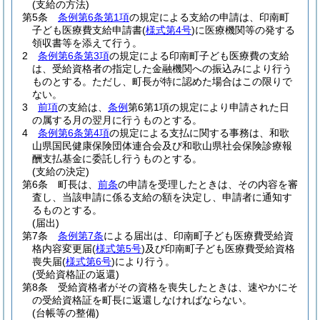
(支給の方法)
第5条
条例第6条第1項
の規定による支給の申請は、印南町
子ども医療費支給申請書
(
様式第4号
)
に医療機関等の発する
領収書等を添えて行う。
2
条例第6条第3項
の規定による印南町子ども医療費の支給
は、受給資格者の指定した金融機関への振込みにより行う
ものとする。
ただし、町長が特に認めた場合はこの限りで
ない。
3
前項
の支給は、
条例
第6第1項の規定により申請された日
の属する月の翌月に行うものとする。
4
条例第6条第4項
の規定による支払に関する事務は、和歌
山県国民健康保険団体連合会及び和歌山県社会保険診療報
酬支払基金に委託し行うものとする。
(支給の決定)
第6条
町長は、
前条
の申請を受理したときは、その内容を審
査し、当該申請に係る支給の額を決定し、申請者に通知す
るものとする。
(届出)
第7条
条例第7条
による届出は、印南町子ども医療費受給資
格内容変更届
(
様式第5号
)
及び印南町子ども医療費受給資格
喪失届
(
様式第6号
)
により行う。
(受給資格証の返還)
第8条
受給資格者がその資格を喪失したときは、速やかにそ
の受給資格証を町長に返還しなければならない。
(台帳等の整備)