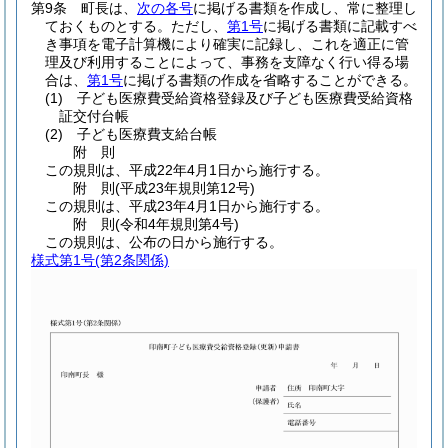
第9条
町長は、
次の各号
に掲げる書類を作成し、常に整理し
ておくものとする。
ただし、
第1号
に掲げる書類に記載すべ
き事項を電子計算機により確実に記録し、これを適正に管
理及び利用することによって、事務を支障なく行い得る場
合は、
第1号
に掲げる書類の作成を省略することができる。
(1)
子ども医療費受給資格登録及び子ども医療費受給資格
証交付台帳
(2)
子ども医療費支給台帳
附
則
この規則は、平成22年4月1日から施行する。
附
則
(平成23年
規則第12号)
この規則は、平成23年4月1日から施行する。
附
則
(令和4年
規則第4号)
この規則は、公布の日から施行する。
様式第1号
(第2条関係)