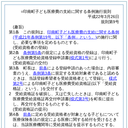
○印南町子ども医療費の支給に関する条例施行規則
平成22年3月26日
規則第9号
(趣旨)
第1条
この規則は、
印南町子ども医療費の支給に関する条例
(平成21年条例第19号。以下「条例」という。)
の施行に関
し、必要な事項を定めるものとする。
(受給資格者の登録)
第2条
条例第5条
の規定による受給資格の登録は、印南町子
ども医療費受給資格登録申請書
(
様式第1号
)
により行う。
(受給資格証の交付)
第3条
町長は、
前条
による登録申請のあった場合は、内容審
査のうえ、
条例第3条
に規定する支給対象者であると認める
ときは、当該登録希望者を受給資格者として登録し、
様式
第2号
による印南町子ども医療費受給資格証
(以下「受給資
格証」という。)
を交付する。
2
受給資格証を破損し、又は亡失したときは、印南町子ども
医療費受給資格証再交付申請書
(
様式第3号
)
を町長に提出
し、再交付を受けるものとする。
(受給資格証の提示)
第4条
前条
に定める受給資格者が対象となる子どもについて
医療保険各法の規定による医療に関する給付を受けるとき
は、当該医療機関等に受給資格証を提示するものとする。