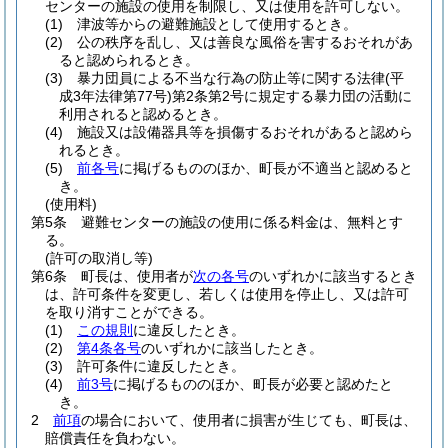
センターの施設の使用を制限し、又は使用を許可しない。
(1)
津波等からの避難施設として使用するとき。
(2)
公の秩序を乱し、又は善良な風俗を害するおそれがあ
ると認められるとき。
(3)
暴力団員による不当な行為の防止等に関する法律
(平
成3年法律第77号)
第2条第2号に規定する暴力団の活動に
利用されると認めるとき。
(4)
施設又は設備器具等を損傷するおそれがあると認めら
れるとき。
(5)
前各号
に掲げるもののほか、町長が不適当と認めると
き。
(使用料)
第5条
避難センターの施設の使用に係る料金は、無料とす
る。
(許可の取消し等)
第6条
町長は、使用者が
次の各号
のいずれかに該当するとき
は、許可条件を変更し、若しくは使用を停止し、又は許可
を取り消すことができる。
(1)
この規則
に違反したとき。
(2)
第4条各号
のいずれかに該当したとき。
(3)
許可条件に違反したとき。
(4)
前3号
に掲げるもののほか、町長が必要と認めたと
き。
2
前項
の場合において、使用者に損害が生じても、町長は、
賠償責任を負わない。