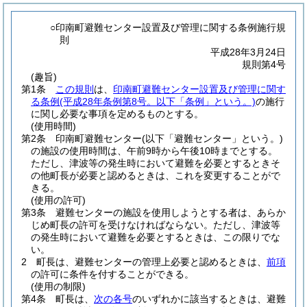
○印南町避難センター設置及び管理に関する条例施行規
則
平成28年3月24日
規則第4号
(趣旨)
第1条
この規則
は、
印南町避難センター設置及び管理に関す
る条例
(平成28年条例第8号。以下「条例」という。)
の施行
に関し必要な事項を定めるものとする。
(使用時間)
第2条
印南町避難センター
(以下「避難センター」という。)
の施設の使用時間は、午前9時から午後10時までとする。
ただし、津波等の発生時において避難を必要とするときそ
の他町長が必要と認めるときは、これを変更することがで
きる。
(使用の許可)
第3条
避難センターの施設を使用しようとする者は、あらか
じめ町長の許可を受けなければならない。
ただし、津波等
の発生時において避難を必要とするときは、この限りでな
い。
2
町長は、避難センターの管理上必要と認めるときは、
前項
の許可に条件を付することができる。
(使用の制限)
第4条
町長は、
次の各号
のいずれかに該当するときは、避難