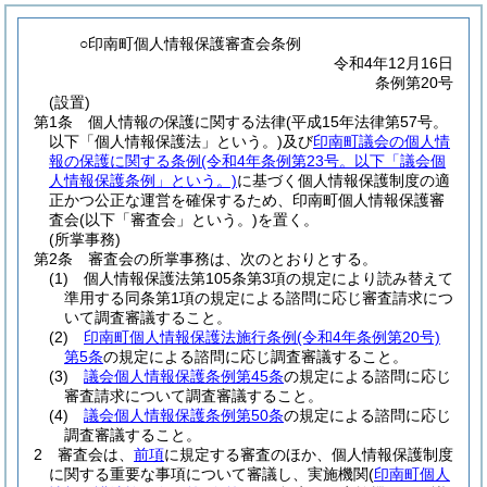
○印南町個人情報保護審査会条例
令和4年12月16日
条例第20号
(設置)
第1条
個人情報の保護に関する法律
(平成15年法律第57号。
以下「個人情報保護法」という。)
及び
印南町議会の個人情
報の保護に関する条例
(令和4年条例第23号。以下「議会個
人情報保護条例」という。)
に基づく個人情報保護制度の適
正かつ公正な運営を確保するため、印南町個人情報保護審
査会
(以下「審査会」という。)
を置く。
(所掌事務)
第2条
審査会の所掌事務は、次のとおりとする。
(1)
個人情報保護法第105条第3項の規定により読み替えて
準用する同条第1項の規定による諮問に応じ審査請求につ
いて調査審議すること。
(2)
印南町個人情報保護法施行条例
(令和4年条例第20号)
第5条
の規定による諮問に応じ調査審議すること。
(3)
議会個人情報保護条例第45条
の規定による諮問に応じ
審査請求について調査審議すること。
(4)
議会個人情報保護条例第50条
の規定による諮問に応じ
調査審議すること。
2
審査会は、
前項
に規定する審査のほか、個人情報保護制度
に関する重要な事項について審議し、実施機関
(
印南町個人