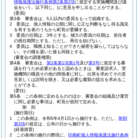
情報保護法施行条例第2条第2項
に規定する実施機関及び議
会をいう。以下同じ。)
に意見を申し出ることができる。
(委員)
第3条
審査会は、5人以内の委員をもって組織する。
2
委員は、個人情報の公開に関し公正な判断をなし得る識見
を有する者のうちから町長が委嘱する。
3
委員の任期は、3年とする。
補欠の委員の任期は、前任者
の残任期間とする。
ただし、再任を妨げない。
4
委員は、職務上知ることができた秘密を漏らしてはならな
い。
その職を退いた後も同様とする。
(審査会の調査権限)
第4条
審査会は、
第2条第1項第1号
及び
第3号
に規定する審
議を行うため必要があると認めるときは、審査請求人、実
施機関の職員その他の関係者に対し、出席を求めてその意
見若しくは説明を聴き、又は必要な書類の提出を求めるこ
とができる。
(委任)
第5条
この条例に定めるもののほか、審査会の組織及び運営
に関し必要な事項は、町長が規則で定める。
附
則
(施行期日)
1
この条例は、令和5年4月1日から施行する。
ただし、
附則
第3項
の規定は、公布の日から施行する。
(経過措置)
2
この条例の施行の際現に、
印南町個人情報保護法施行条例