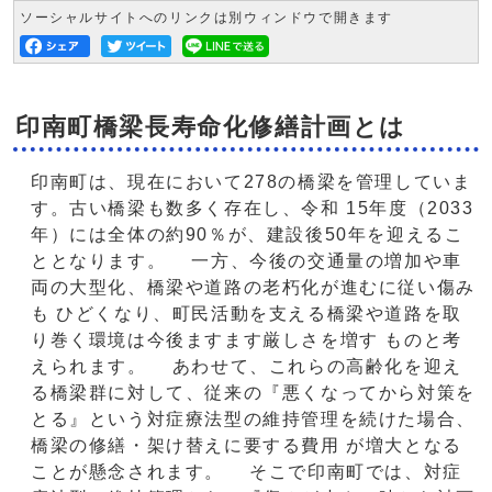
ソーシャルサイトへのリンクは別ウィンドウで開きます
印南町橋梁長寿命化修繕計画とは
印南町は、現在において278の橋梁を管理していま
す。古い橋梁も数多く存在し、令和 15年度（2033
年）には全体の約90％が、建設後50年を迎えるこ
ととなります。 一方、今後の交通量の増加や車
両の大型化、橋梁や道路の老朽化が進むに従い傷み
も ひどくなり、町民活動を支える橋梁や道路を取
り巻く環境は今後ますます厳しさを増す ものと考
えられます。 あわせて、これらの高齢化を迎え
る橋梁群に対して、従来の『悪くなってから対策を
とる』という対症療法型の維持管理を続けた場合、
橋梁の修繕・架け替えに要する費用 が増大となる
ことが懸念されます。 そこで印南町では、対症