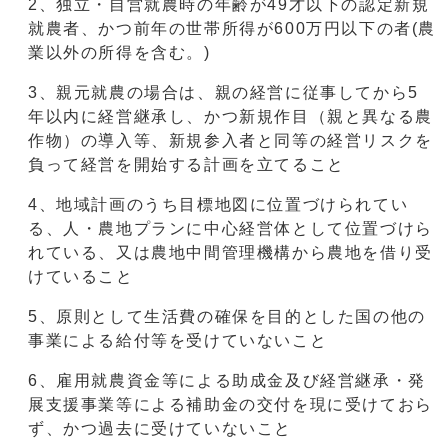
2、独立・自営就農時の年齢が49才以下の認定新規
就農者、かつ前年の世帯所得が600万円以下の者(農
業以外の所得を含む。)
3、親元就農の場合は、親の経営に従事してから5
年以内に経営継承し、かつ新規作目（親と異なる農
作物）の導入等、新規参入者と同等の経営リスクを
負って経営を開始する計画を立てること
4、地域計画のうち目標地図に位置づけられてい
る、人・農地プランに中心経営体として位置づけら
れている、又は農地中間管理機構から農地を借り受
けていること
5、原則として生活費の確保を目的とした国の他の
事業による給付等を受けていないこと
6、雇用就農資金等による助成金及び経営継承・発
展支援事業等による補助金の交付を現に受けておら
ず、かつ過去に受けていないこと