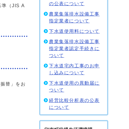
の公表について
（JIS A
農業集落排水設備工事
指定業者について
下水道使用料について
農業集落排水設備工事
指定業者認定手続きに
ついて
下水道宅内工事のお申
し込みについて
下水道使用の異動届に
をお
ついて
。
経営比較分析表の公表
について