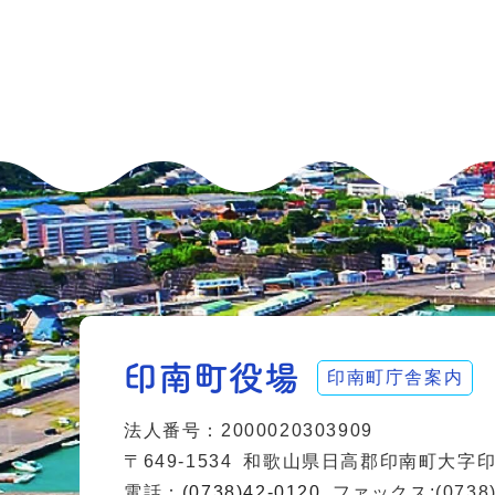
印南町庁舎案内
法人番号：2000020303909
〒649-1534
和歌山県日高郡印南町大字印南
電話：
(0738)42-0120
ファックス:(0738)