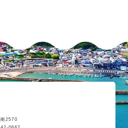
2570
42-0662