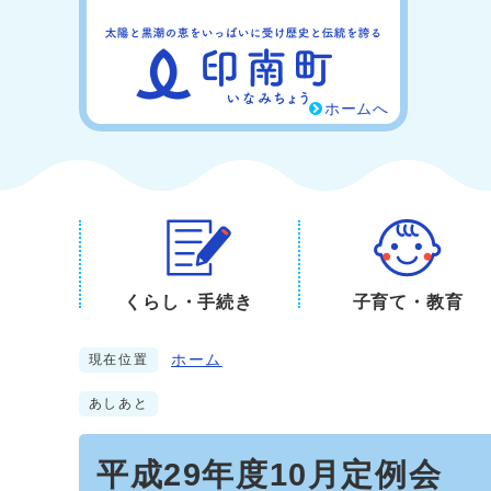
ホームへ
くらし・手続き
子育て・教育
ホーム
現在位置
あしあと
平成29年度10月定例会