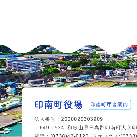
印南町庁舎案内
法人番号：2000020303909
〒649-1534
和歌山県日高郡印南町大字印南
電話：
(0738)42-0120
ファックス:(0738)