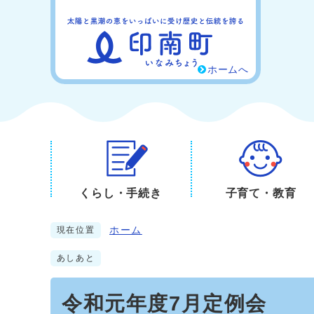
ホームへ
くらし・手続き
子育て・教育
ホーム
現在位置
あしあと
令和元年度7月定例会