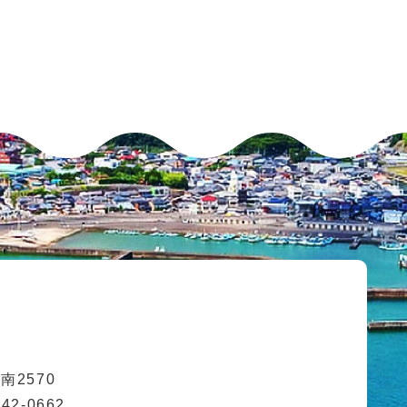
2570
42-0662