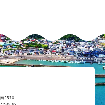
2570
42-0662