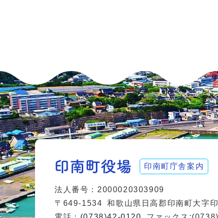
印南町庁舎案内
法人番号：2000020303909
〒649-1534
和歌山県日高郡印南町大字印南
電話：
(0738)42-0120
ファックス:(0738)