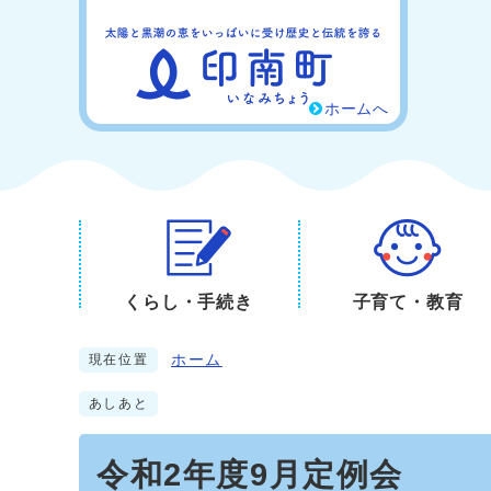
ホームへ
くらし・手続き
子育て・教育
ホーム
現在位置
あしあと
令和2年度9月定例会