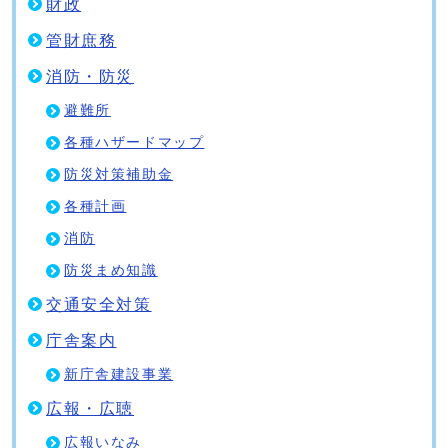
財政
管財庶務
消防・防災
避難所
各種ハザードマップ
防災対策補助金
各種計画
消防
防災まめ知識
交通安全対策
庁舎案内
新庁舎建設事業
広報・広聴
広報いなみ