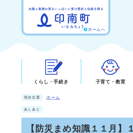
ホームへ
くらし・手続き
子育て・教育
ホーム
現在位置
あしあと
【防災まめ知識１１月】