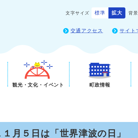
標準
拡大
文字サイズ
背
交通アクセス
サイト
観光・文化・イベント
町政情報
１１月５日は「世界津波の日」