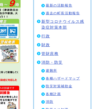
最新の活動報告
過去の町長活動報告
新型コロナウイルス感
染症対策本部
行政
財政
管財庶務
消防・防災
避難所
各種ハザードマップ
防災対策補助金
各種計画
消防