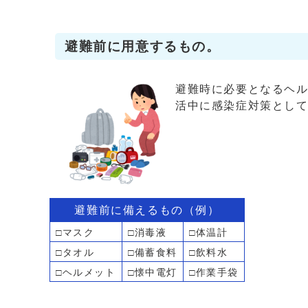
避難前に用意するもの。
避難時に必要となるヘ
活中に感染症対策とし
避難前に備えるもの（例）
□マスク
□消毒液
□体温計
□タオル
□備蓄食料
□飲料水
□ヘルメット
□懐中電灯
□作業手袋