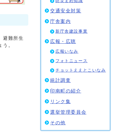
防災まめ知識
交通安全対策
庁舎案内
新庁舎建設事業
、避難所生
広報・広聴
ょう。
広報いなみ
フォトニュース
チョットええとこいなみ
統計調査
印南町の紹介
リンク集
選挙管理委員会
その他