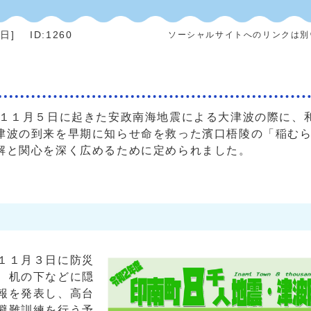
5日
]
ID:1260
ソーシャルサイトへのリンクは別
１１月５日に起きた安政南海地震による大津波の際に、
津波の到来を早期に知らせ命を救った濱口梧陵の「稲む
解と関心を深く広めるために定められました。
１１月３日に防災
、机の下などに隠
報を発表し、高台
避難訓練を行う予