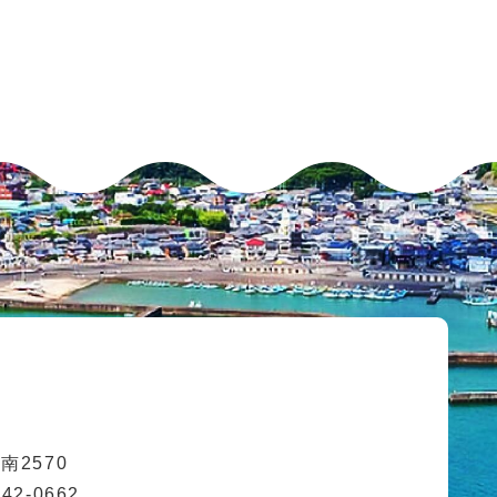
2570
42-0662