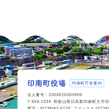
印南町庁舎案内
法人番号：2000020303909
〒649-1534
和歌山県日高郡印南町大字印南
電話：
(0738)42-0120
ファックス:(0738)