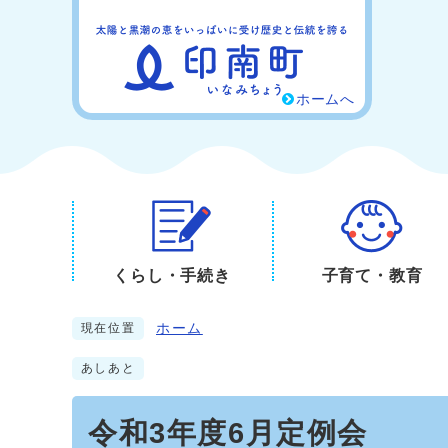
ホームへ
くらし・手続き
子育て・教育
ホーム
現在位置
あしあと
令和3年度6月定例会