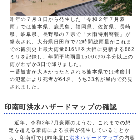
昨年の７月３日から発生した「令和２年７月豪
雨」では熊本県、鹿児島、福岡県、佐賀県、長崎
県、岐阜県、長野県の７県で「大雨特別警報」が
発表され、大分県日田市で72時間総雨量がこれま
での観測史上最大雨量616ﾐﾘを大幅に更新する862
ミリを記録し、年間平均雨量1500ﾐﾘの半分以上の
雨がわずか3日で降りました。
一番被害が大きかったとされる熊本県では球磨川
の氾濫により死者が64名、うち33名が屋内で発見
されました。
印南町洪水ハザードマップの確認
近年、令和2年7月豪雨のような、これまでの想
定を超える豪雨による被害が発生していることか
ら、印南町では昨年度に
洪水ハザードマップ
の内容