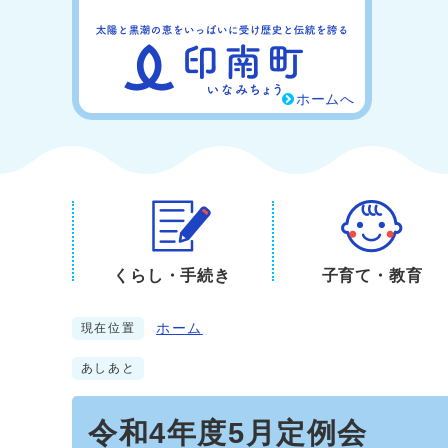
ホームへ
くらし・手続き
子育て・教育
ホーム
現在位置
あしあと
令和4年度5月定例会