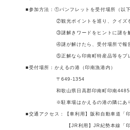
■参加方法：①パンフレットを受付場所（以
②観光ポイントを巡り、クイズを解
③謎解きワードをヒントに謎を
④謎が解けたら、受付場所で報
⑤正解なら印南町特産品等をプレ
■受付場所：かえるの港（印南漁港内）
〒649-1354
和歌山県日高郡印南町印南4485-
※駐車場はかえるの港の隣にありま
■交通アクセス：【車利用】阪和自動車道「印
【JR利用】JR紀勢本線「印南駅