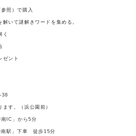
下参照）で購入
いて謎解きワードを集める。
解く
告
ゼント
38
す。（浜公園前）
南IC」から5分
」下車 徒歩15分