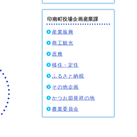
印南町役場企画産業課
産業振興
商工観光
庶務
移住・定住
ふるさと納税
その他企画
かつお節発祥の地
農業委員会