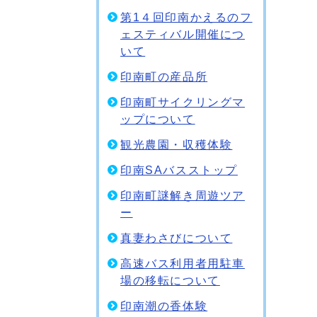
第1４回印南かえるのフ
ェスティバル開催につ
いて
印南町の産品所
印南町サイクリングマ
ップについて
観光農園・収穫体験
印南SAバスストップ
印南町謎解き周遊ツア
ー
真妻わさびについて
高速バス利用者用駐車
場の移転について
印南潮の香体験