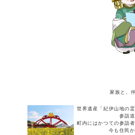
家族と、
世界遺産「紀伊山地の
参詣道の1つ紀
町内にはかつての参詣者
今も住民から慕わ