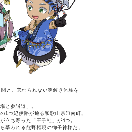
仲間と、忘れられない謎解き体験を
霊場と参詣道」。
伊路が通る和歌山県印南町。
が立ち寄った「王子社」が4つ。
れる熊野権現の御子神様だ。