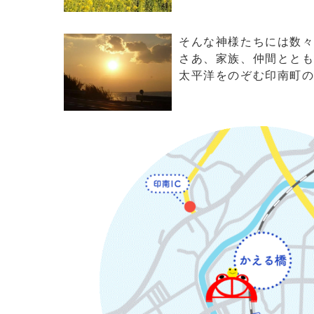
そんな神様たちには数
さあ、家族、仲間とと
太平洋をのぞむ印南町