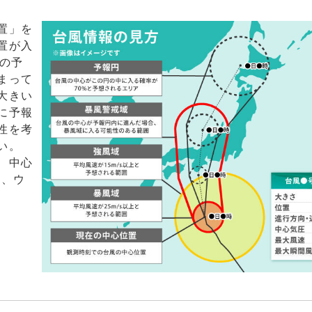
置」を
置が入
の予
まって
大きい
に予報
性を考
い。
、中心
V、ウ