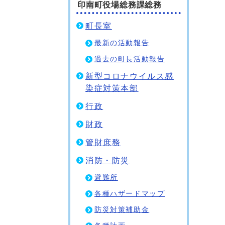
印南町役場総務課総務
町長室
最新の活動報告
過去の町長活動報告
新型コロナウイルス感
染症対策本部
行政
財政
管財庶務
消防・防災
避難所
各種ハザードマップ
防災対策補助金