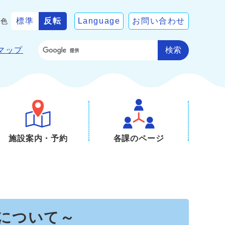
標準
反転
Language
お問い合わせ
景色
検索
マップ
施設案内・予約
各課のページ
について～