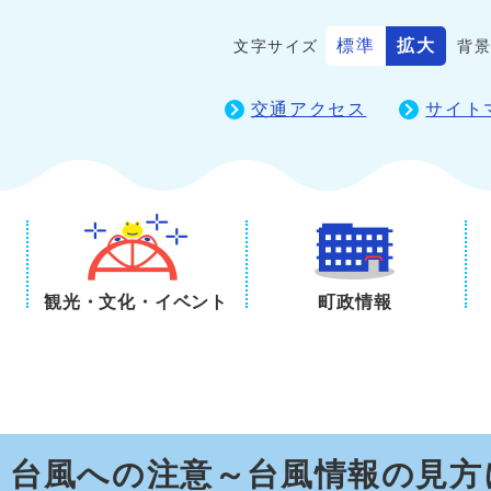
標準
拡大
文字サイズ
背
交通アクセス
サイト
観光・文化・イベント
町政情報
 台風への注意～台風情報の見方