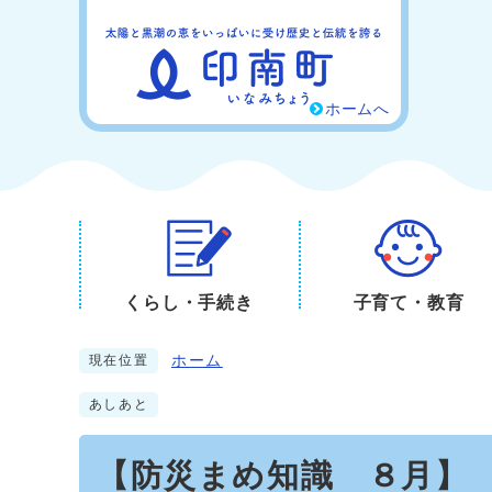
ホームへ
くらし・手続き
子育て・教育
ホーム
現在位置
あしあと
【防災まめ知識 ８月】