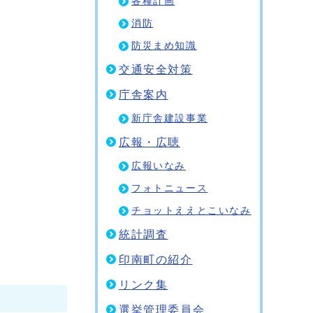
各種計画
消防
防災まめ知識
交通安全対策
庁舎案内
新庁舎建設事業
広報・広聴
広報いなみ
フォトニュース
チョットええとこいなみ
統計調査
印南町の紹介
リンク集
選挙管理委員会