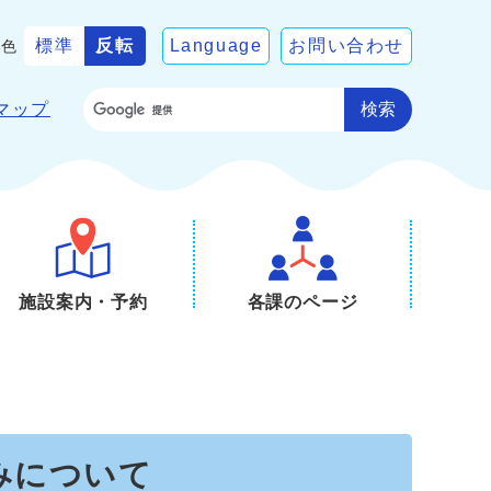
標準
反転
Language
お問い合わせ
景色
検索
マップ
施設案内・予約
各課のページ
みについて