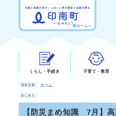
ホームへ
くらし・手続き
子育て・教育
ホーム
現在位置
あしあと
【防災まめ知識 7月】