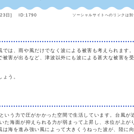
月23日
]
ID:1790
ソーシャルサイトへのリンクは別
では、雨や風だけでなく波による被害も考えられます。
で被害が出るなど、津波以外にも波による甚大な被害を
しょう。
aという力で圧がかかった空間で生活しています。台風が
れていた海面が抑えられる力が弱まって上昇し、水位が上が
風は海を進み強い風によって大きくうねった波が、陸に