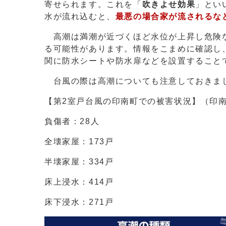
寄せられます。これを「
吹きよせ効果
」とい
水が流れ込むと、
最悪の場合家が流されるな
高潮は満潮が近づくほど水位が上昇し危険
る可能性があります。情報をこまめに確認し
関に防水シートや防水扉などを設置すること
台風の際は高潮についても注意しておきま
【第2室戸台風の印南町での被害状況】（印
負傷者：28人
全壊家屋：173戸
半壊家屋：334戸
床上浸水：414戸
床下浸水：271戸