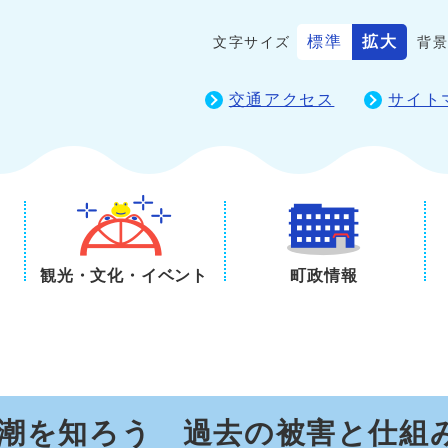
標準
拡大
文字サイズ
背
交通アクセス
サイト
観光・文化・イベント
町政情報
高潮を知ろう 過去の被害と仕組