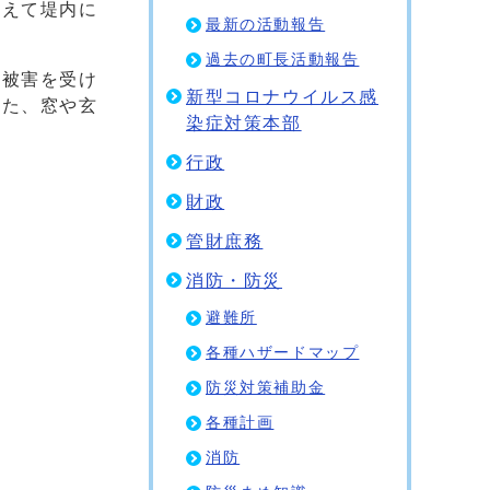
超えて堤内に
最新の活動報告
過去の町長活動報告
、被害を受け
新型コロナウイルス感
また、窓や玄
染症対策本部
行政
財政
管財庶務
消防・防災
避難所
各種ハザードマップ
防災対策補助金
各種計画
消防