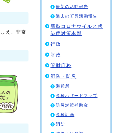
最新の活動報告
過去の町長活動報告
新型コロナウイルス感
まえ、非常
染症対策本部
行政
財政
管財庶務
消防・防災
避難所
各種ハザードマップ
防災対策補助金
各種計画
消防