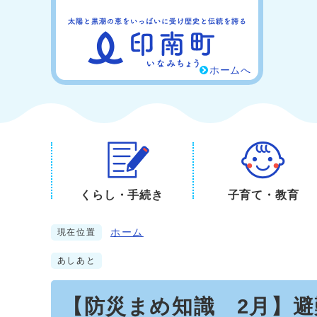
ホームへ
くらし・手続き
子育て・教育
ホーム
現在位置
あしあと
【防災まめ知識 2月】