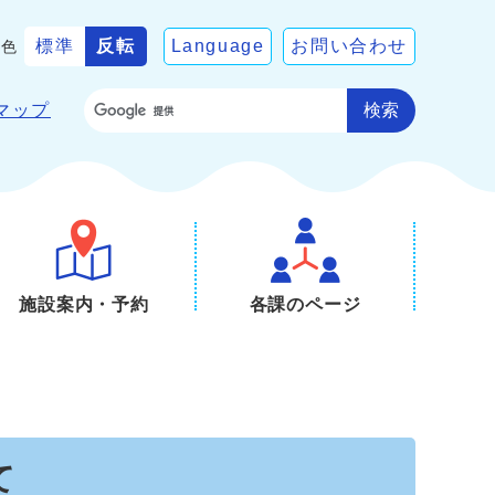
標準
反転
Language
お問い合わせ
景色
検索
マップ
施設案内・予約
各課のページ
て