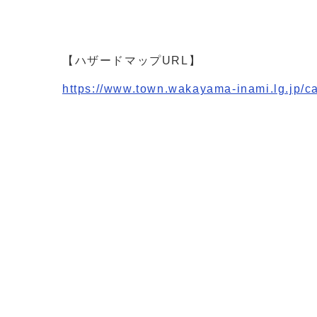
【ハザードマップURL】
https://www.town.wakayama-inami.lg.jp/ca