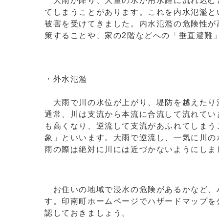
大雨が降り、大量の水が用水路に流れ込む
てしまうことがあります。これを内水氾濫と
被害を受けてきました。内水氾濫の危険性が
策することや、家の2階などへの「垂直避難
・外水氾濫
大雨で川の水位が上がり、堤防を越えたり
通常、川は支流から本流に合流して流れてい
も高くなり、逆流して支流があふれてしまう
象」といいます。大雨で逆流し、一気に川の
雨の際は絶対に川には近づかないようにしま
お住いの地域で浸水の危険があるかなど、
す。印南町ホームページでハザードマップを
認しておきましょう。