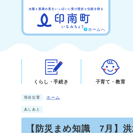
ホームへ
くらし・手続き
子育て・教育
ホーム
現在位置
あしあと
【防災まめ知識 7月】