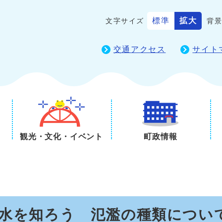
標準
拡大
文字サイズ
背
交通アクセス
サイト
観光・文化・イベント
町政情報
洪水を知ろう 氾濫の種類につい