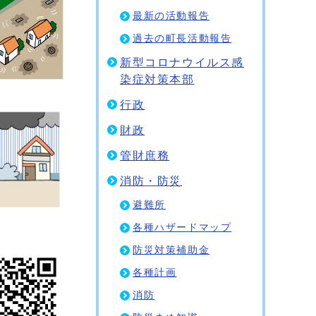
最新の活動報告
過去の町長活動報告
新型コロナウイルス感
染症対策本部
行政
財政
管財庶務
消防・防災
避難所
各種ハザードマップ
防災対策補助金
各種計画
消防