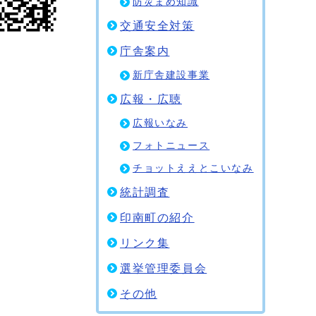
防災まめ知識
交通安全対策
庁舎案内
新庁舎建設事業
広報・広聴
広報いなみ
フォトニュース
チョットええとこいなみ
統計調査
印南町の紹介
リンク集
選挙管理委員会
その他