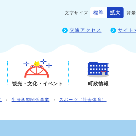
標準
拡大
文字サイズ
背
交通アクセス
サイト
観光・文化・イベント
町政情報
化
生涯学習関係事業
スポーツ（社会体育）