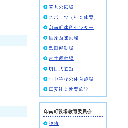
若もの広場
スポーツ（社会体育）
印南町体育センター
稲原西運動場
島田運動場
古井運動場
切目武道館
小中学校の体育施設
真妻社会教育施設
印南町役場教育委員会
総務