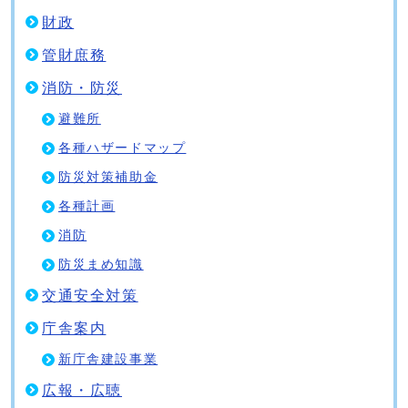
財政
管財庶務
消防・防災
避難所
各種ハザードマップ
防災対策補助金
各種計画
消防
防災まめ知識
交通安全対策
庁舎案内
新庁舎建設事業
広報・広聴