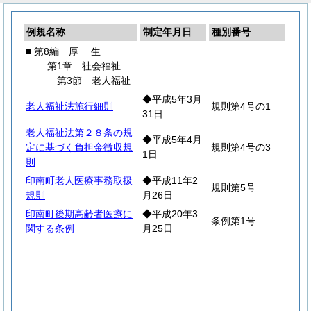
例規名称
制定年月日
種別番号
■ 第8編
厚
生
第1章 社会福祉
第3節 老人福祉
◆平成5年3月
老人福祉法施行細則
規則第4号の1
31日
老人福祉法第２８条の規
◆平成5年4月
定に基づく負担金徴収規
規則第4号の3
1日
則
印南町老人医療事務取扱
◆平成11年2
規則第5号
規則
月26日
印南町後期高齢者医療に
◆平成20年3
条例第1号
関する条例
月25日