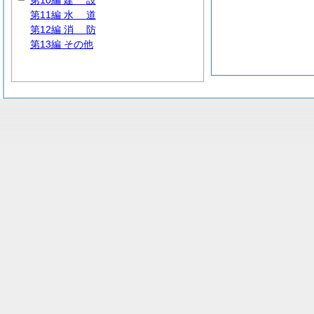
第10編
建
設
第11編
水
道
第12編
消
防
第13編 その他