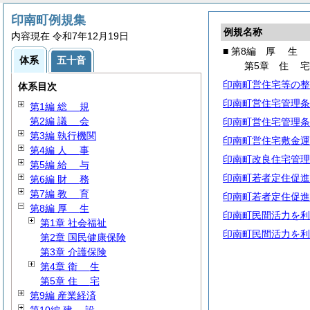
印南町例規集
例規名称
内容現在 令和7年12月19日
■ 第8編
厚
生
体系
五十音
第5章
住
印南町営住宅等の整
体系目次
印南町営住宅管理条
第1編
総
規
第2編
議
会
印南町営住宅管理条
第3編 執行機関
印南町営住宅敷金運
第4編
人
事
印南町改良住宅管理
第5編
給
与
印南町若者定住促進
第6編
財
務
第7編
教
育
印南町若者定住促進
第8編
厚
生
印南町民間活力を利
第1章 社会福祉
印南町民間活力を利
第2章 国民健康保険
第3章 介護保険
第4章
衛
生
第5章
住
宅
第9編 産業経済