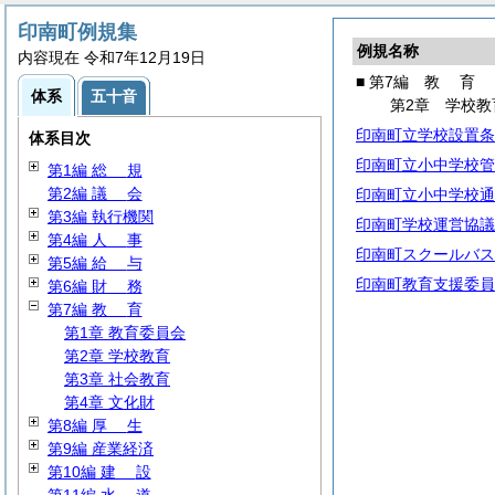
印南町例規集
例規名称
内容現在 令和7年12月19日
■ 第7編
教
育
体系
五十音
第2章 学校教
印南町立学校設置条
体系目次
印南町立小中学校管
第1編
総
規
第2編
議
会
印南町立小中学校通
第3編 執行機関
印南町学校運営協議
第4編
人
事
印南町スクールバス
第5編
給
与
印南町教育支援委員
第6編
財
務
第7編
教
育
第1章 教育委員会
第2章 学校教育
第3章 社会教育
第4章 文化財
第8編
厚
生
第9編 産業経済
第10編
建
設