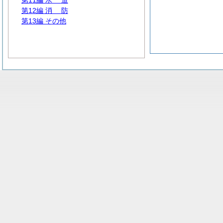
第11編
水
道
第12編
消
防
第13編 その他