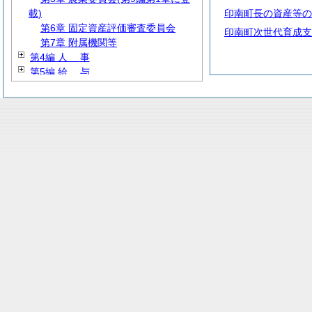
載)
印南町長の資産等の
第6章 固定資産評価審査委員会
印南町次世代育成支
第7章 附属機関等
第4編
人
事
第5編
給
与
第6編
財
務
第7編
教
育
第8編
厚
生
第9編 産業経済
第10編
建
設
第11編
水
道
第12編
消
防
第13編 その他