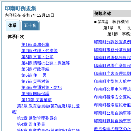
印南町例規集
例規名称
内容現在 令和7年12月19日
第1編
総
規
■ 第3編 執行機関
体系
五十音
第2編
議
会
第1章
町
第3編 執行機関
第1節 事務
体系目次
第1章
町
長
印南町分課設置条例
第1節 事務分掌
印南町事務分掌規則
第2節 代理・代決等
第3節 文書・公印
印南町役場処務規程
第4節 情報の公開・保護等
印南町役場庁議規程
第5節 行政手続
印南町庁舎管理規則
第6節
住
民
第7節 災害対策
印南町小型無人航空
第8節 交通対策・防犯
印南町公用車管理規
第9節 国民保護
印南町役場安全運転
第10節 災害補償
印南町役場運転者服
第2章 教育委員会(第7編第1章に登
載)
印南町公用自動車等
第3章 選挙管理委員会
印南町職員自動車事
第4章 監査委員
政治倫理の確立のた
第5章 農業委員会(第9編第1章に登