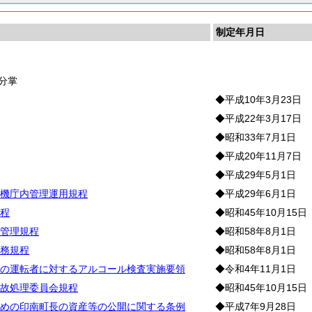
制定年月日
長
分掌
◆平成10年3月23日
◆平成22年3月17日
◆昭和33年7月1日
◆平成20年11月7日
◆平成29年5月1日
機庁内管理運用規程
◆平成29年6月1日
程
◆昭和45年10月15日
管理規程
◆昭和58年8月1日
務規程
◆昭和58年8月1日
の運転者に対するアルコール検査実施要領
◆令和4年11月1日
故処理委員会規程
◆昭和45年10月15日
めの印南町長の資産等の公開に関する条例
◆平成7年9月28日